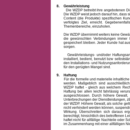
8.
Gewährleistung
Die WZDP betreibt ihre angebotenen Dienstl
Die WZDP weist jedoch darauf hin, dass s
Content (die Produkte) spezifischen Ku
verfolgtes Ziel, erreicht. Gegebenenfa
Themenbereiche, einzuholen.
Die WZDP übernimmt weiters keine Gewähr od
die gewünschten Verbindungen immer h
gespeichert bleiben. Jeder Kunde hat au
sorgen.
Gewährleistungs- und/oder Haftungsansprü
installiert, bedient, benutzt bzw selbsts
den Installations- und Nutzungsanforderu
für den gerügten Mangel sind.
9.
Haftung
Für die formelle und materielle inhaltli
werden. Maßgeblich sind ausschließlic
WZDP haftet - gleich aus welchem Recht
Haftung bei allen leicht fahrlässig ver
ausgeschlossen.
Durch höhere Gewalt, 
Unterbrechungen der Dienstleistungen, zB
der WZDP. Höhere Gewalt, als solche gelt
nicht verhindert werden können, suspendie
Wirkung. Überschreiten sich daraus er
berechtigt, hinsichtlich des betroffenen
haftet nicht für allfällige Nachteile ode
im Zusammenhang mit einer allfälligen Ni