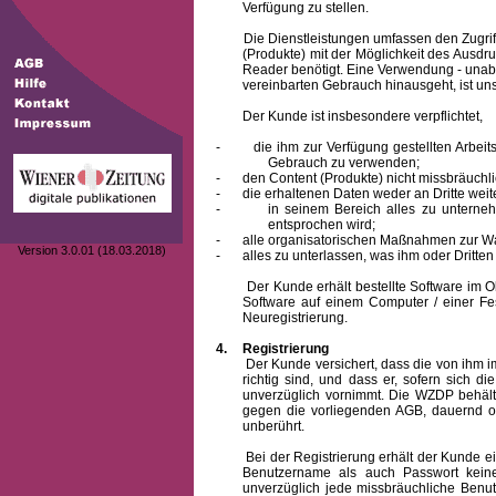
Verfügung zu stellen.
Die Dienstleistungen umfassen den Zugriff
(Produkte) mit der Möglichkeit des Ausd
Reader benötigt. Eine Verwendung - unab
vereinbarten Gebrauch hinausgeht, ist unst
Der Kunde ist insbesondere verpflichtet,
-
die ihm zur Verfügung gestellten Arbe
Gebrauch zu verwenden;
-
den Content (Produkte) nicht missbräuchl
-
die erhaltenen Daten weder an Dritte weit
-
in seinem Bereich alles zu unterne
entsprochen wird;
-
alle organisatorischen Maßnahmen zur W
Version 3.0.01 (18.03.2018)
-
alles zu unterlassen, was ihm oder Dritt
Der Kunde erhält bestellte Software im Obje
Software auf einem Computer / einer Fes
Neuregistrierung.
4.
Registrierung
Der Kunde versichert, dass die von ihm
richtig sind, und dass er, sofern sich 
unverzüglich vornimmt. Die WZDP behält
gegen die vorliegenden AGB, dauernd o
unberührt.
Bei der Registrierung erhält der Kunde e
Benutzername
als auch Passwort keine
unverzüglich jede missbräuchliche Ben