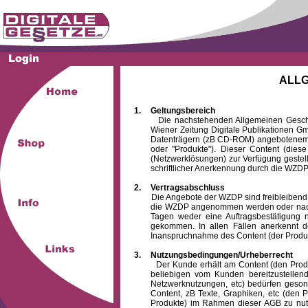
ALL
1.
Geltungsbereich
Die nachstehenden Allgemeinen Geschäftsb
Wiener Zeitung Digitale Publikationen 
Datenträgern (zB CD-ROM) angebotenem 
oder "Produkte"). Dieser Content (die
(Netzwerklösungen) zur Verfügung gestell
schriftlicher Anerkennung durch die WZDP
2.
Vertragsabschluss
Die Angebote der WZDP sind freibleibend. Au
die WZDP angenommen werden oder nach
Tagen weder eine Auftragsbestätigung n
gekommen. In allen Fällen anerkennt d
Inanspruchnahme des Content (der Produkte)
3.
Nutzungsbedingungen/Urheberrecht
Der Kunde erhält am Content (den Produkten
beliebigen vom Kunden bereitzustellen
Netzwerknutzungen, etc) bedürfen gesond
Content, zB Texte, Graphiken, etc (den P
Produkte) im Rahmen dieser AGB zu nutzen.