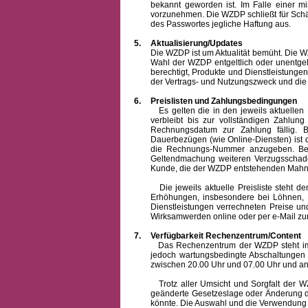
bekannt geworden ist. Im Falle einer 
vorzunehmen. Die WZDP schließt für Sch
des Passwortes jegliche Haftung aus.
5.
Aktualisierung/Updates
Die WZDP ist um Aktualität bemüht. Die WZDP 
Wahl der WZDP entgeltlich oder unentge
berechtigt, Produkte und Dienstleistungen 
der Vertrags- und Nutzungszweck und die F
6.
Preislisten und Zahlungsbedingungen
Es gelten die in den jeweils aktuellen Pr
verbleibt bis zur vollständigen Zah
Rechnungsdatum zur Zahlung fällig. B
Dauerbezügen (wie Online-Diensten) ist d
die Rechnungs-Nummer anzugeben. Bei 
Geltendmachung weiteren Verzugsschaden
Kunde, die der WZDP entstehenden Mahn-
Die jeweils aktuelle Preisliste steht dem K
Erhöhungen, insbesondere bei Löhnen, Ma
Dienstleistungen verrechneten Preise 
Wirksamwerden online oder per e-Mail zur
7.
Verfügbarkeit Rechenzentrum/Content
Das Rechenzentrum der WZDP steht im all
jedoch wartungsbedingte Abschaltungen
zwischen 20.00 Uhr und 07.00 Uhr und a
Trotz aller Umsicht und Sorgfalt der WZDP
geänderte Gesetzeslage oder Änderung du
könnte. Die Auswahl und die Verwendung d