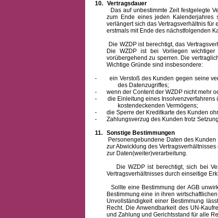
10.
Vertragsdauer
Das auf unbestimmte Zeit festgelegte Vertra
zum Ende eines jeden Kalenderjahres s
verlängert sich das Vertragsverhältnis für
erstmals mit Ende des nächstfolgenden Ka
Die WZDP ist berechtigt, das Vertragsverhäl
Die WZDP ist bei Vorliegen wichtige
vorübergehend zu sperren.
Die vertragli
Wichtige Gründe sind insbesondere:
-
ein Verstoß des Kunden gegen seine ver
des Datenzugriffes;
-
wenn der Content der WZDP nicht mehr od
-
die Einleitung eines Insolvenzverfahren
kostendeckenden Vermögens;
-
die Sperre der Kreditkarte des Kunden oh
-
Zahlungsverzug des Kunden trotz Setzung 
11.
Sonstige Bestimmungen
Personengebundene Daten des Kunden werden
zur Abwicklung des Vertragsverhältnisses
zur Daten(weiter)verarbeitung.
Die WZDP ist berechtigt, sich bei Vertra
Vertragsverhältnisses durch einseitige Er
Sollte eine Bestimmung der AGB unwirksam 
Bestimmung eine in ihren wirtschaftlich
Unvollständigkeit einer Bestimmung läss
Recht.
Die Anwendbarkeit des UN-Kaufrec
und Zahlung
und Gerichtsstand für alle Rec