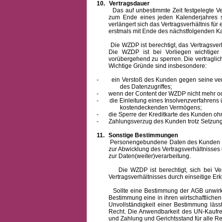
10.
Vertragsdauer
Das auf unbestimmte Zeit festgelegte Vertra
zum Ende eines jeden Kalenderjahres s
verlängert sich das Vertragsverhältnis für
erstmals mit Ende des nächstfolgenden Ka
Die WZDP ist berechtigt, das Vertragsverhäl
Die WZDP ist bei Vorliegen wichtige
vorübergehend zu sperren.
Die vertragli
Wichtige Gründe sind insbesondere:
-
ein Verstoß des Kunden gegen seine ver
des Datenzugriffes;
-
wenn der Content der WZDP nicht mehr od
-
die Einleitung eines Insolvenzverfahren
kostendeckenden Vermögens;
-
die Sperre der Kreditkarte des Kunden oh
-
Zahlungsverzug des Kunden trotz Setzung 
11.
Sonstige Bestimmungen
Personengebundene Daten des Kunden werden
zur Abwicklung des Vertragsverhältnisses
zur Daten(weiter)verarbeitung.
Die WZDP ist berechtigt, sich bei Vertra
Vertragsverhältnisses durch einseitige Er
Sollte eine Bestimmung der AGB unwirksam 
Bestimmung eine in ihren wirtschaftlich
Unvollständigkeit einer Bestimmung läss
Recht.
Die Anwendbarkeit des UN-Kaufrec
und Zahlung
und Gerichtsstand für alle Rec