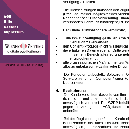
Verfügung zu stellen.
Die Dienstleistungen umfassen den Zugriff
(Produkte) mit der Möglichkeit des Ausd
Reader benötigt. Eine Verwendung - unab
vereinbarten Gebrauch hinausgeht, ist unst
Der Kunde ist insbesondere verpflichtet,
-
die ihm zur Verfügung gestellten Arbe
Gebrauch zu verwenden;
-
den Content (Produkte) nicht missbräuchl
-
die erhaltenen Daten weder an Dritte weit
-
in seinem Bereich alles zu unterne
entsprochen wird;
-
alle organisatorischen Maßnahmen zur W
Version 3.0.01 (18.03.2018)
-
alles zu unterlassen, was ihm oder Dritt
Der Kunde erhält bestellte Software im Obje
Software auf einem Computer / einer Fes
Neuregistrierung.
4.
Registrierung
Der Kunde versichert, dass die von ihm
richtig sind, und dass er, sofern sich 
unverzüglich vornimmt. Die WZDP behält
gegen die vorliegenden AGB, dauernd o
unberührt.
Bei der Registrierung erhält der Kunde e
Benutzername
als auch Passwort keine
unverzüglich jede missbräuchliche Ben