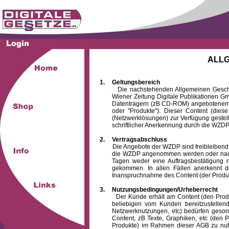
ALL
1.
Geltungsbereich
Die nachstehenden Allgemeinen Geschäftsb
Wiener Zeitung Digitale Publikationen 
Datenträgern (zB CD-ROM) angebotenem 
oder "Produkte"). Dieser Content (die
(Netzwerklösungen) zur Verfügung gestell
schriftlicher Anerkennung durch die WZDP
2.
Vertragsabschluss
Die Angebote der WZDP sind freibleibend. Au
die WZDP angenommen werden oder nach
Tagen weder eine Auftragsbestätigung n
gekommen. In allen Fällen anerkennt d
Inanspruchnahme des Content (der Produkte)
3.
Nutzungsbedingungen/Urheberrecht
Der Kunde erhält am Content (den Produkten
beliebigen vom Kunden bereitzustellen
Netzwerknutzungen, etc) bedürfen gesond
Content, zB Texte, Graphiken, etc (den P
Produkte) im Rahmen dieser AGB zu nutzen.