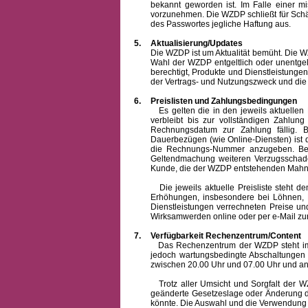
bekannt geworden ist. Im Falle einer 
vorzunehmen. Die WZDP schließt für Sch
des Passwortes jegliche Haftung aus.
5.
Aktualisierung/Updates
Die WZDP ist um Aktualität bemüht. Die WZDP 
Wahl der WZDP entgeltlich oder unentge
berechtigt, Produkte und Dienstleistungen 
der Vertrags- und Nutzungszweck und die F
6.
Preislisten und Zahlungsbedingungen
Es gelten die in den jeweils aktuellen Pr
verbleibt bis zur vollständigen Zah
Rechnungsdatum zur Zahlung fällig. B
Dauerbezügen (wie Online-Diensten) ist d
die Rechnungs-Nummer anzugeben. Bei 
Geltendmachung weiteren Verzugsschaden
Kunde, die der WZDP entstehenden Mahn-
Die jeweils aktuelle Preisliste steht dem K
Erhöhungen, insbesondere bei Löhnen, Ma
Dienstleistungen verrechneten Preise 
Wirksamwerden online oder per e-Mail zur
7.
Verfügbarkeit Rechenzentrum/Content
Das Rechenzentrum der WZDP steht im all
jedoch wartungsbedingte Abschaltungen
zwischen 20.00 Uhr und 07.00 Uhr und a
Trotz aller Umsicht und Sorgfalt der WZDP
geänderte Gesetzeslage oder Änderung du
könnte. Die Auswahl und die Verwendung d