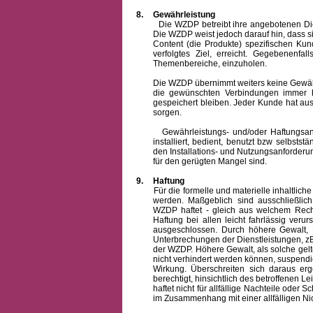
8.
Gewährleistung
Die WZDP betreibt ihre angebotenen Dienstl
Die WZDP weist jedoch darauf hin, dass s
Content (die Produkte) spezifischen Ku
verfolgtes Ziel, erreicht. Gegebenenfa
Themenbereiche, einzuholen.
Die WZDP übernimmt weiters keine Gewähr od
die gewünschten Verbindungen immer h
gespeichert bleiben. Jeder Kunde hat au
sorgen.
Gewährleistungs- und/oder Haftungsansprü
installiert, bedient, benutzt bzw selbsts
den Installations- und Nutzungsanforderu
für den gerügten Mangel sind.
9.
Haftung
Für die formelle und materielle inhaltli
werden. Maßgeblich sind ausschließlic
WZDP haftet - gleich aus welchem Recht
Haftung bei allen leicht fahrlässig ver
ausgeschlossen.
Durch höhere Gewalt, 
Unterbrechungen der Dienstleistungen, zB
der WZDP. Höhere Gewalt, als solche gelt
nicht verhindert werden können, suspendie
Wirkung. Überschreiten sich daraus er
berechtigt, hinsichtlich des betroffenen
haftet nicht für allfällige Nachteile ode
im Zusammenhang mit einer allfälligen Ni