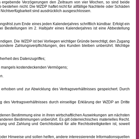
aus ergebende Verzögerungen den Zeitraum von vier Wochen, so sind beide
 bestehen nicht. Die WZDP haftet nicht für allfällige Nachteile oder Schäden
 Nichtverfügbarkeit sind ausdrücklich ausgeschlossen.
frist zum Ende eines jeden Kalenderjahres schriftlich kündbar. Erfolgt ein
ei Bestellungen im 2. Halbjahr eines Kalenderjahres ist eine Abbestellung
ndigen. Die WZDP ist bei Vorliegen wichtiger Gründe berechtigt, den Zugang
besondere Zahlungsverpflichtungen, des Kunden bleiben unberührt.
Wichtige
erheit des Datenzugriffes;
ens mangels kostendeckenden Vermögens;
n.
hoben und zur Abwicklung des Vertragsverhältnisses gespeichert. Durch
des Vertragsverhältnisses durch einseitige Erklärung der WZDP an Dritte
denen Bestimmung eine in ihren wirtschaftlichen Auswirkungen am nächsten
 anderen Bestimmungen unberührt. Es gilt österreichisches
materielles
Recht.
istung und Zahlung
und Gerichtsstand für alle Rechtsstreitigkeiten ist, soweit
oder Hinweise und sollen helfen, andere interessierende Informationsquellen