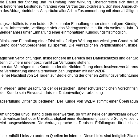
ür die Dauer der Störung und im Umfang ihrer Wirkung. Überschreiten sich dar
 des betroffenen Leistungsumfanges vom Vertrag zurückzutreten. Sonstige Ansprüche
 des Abfragebetriebes. Ansprüche aller Art im Zusammenhang mit einer allfälligen
sverhältnis ist von beiden Seiten unter Einhaltung einer einmonatigen Kündigungs
m Jahresende, verlängert sich das Vertragsverhältnis für ein weiteres Jahr. B
lenderjahres unter Einhaltung einer einmonatigen Kündigungsfrist möglich.
nis ohne Einhaltung einer Frist mit sofortiger Wirkung aus wichtigem Grund zu kü
auernd oder vorübergehend zu sperren.
Die vertraglichen Verpflichtungen, ins
aglichen Verpflichtungen, insbesondere im Bereich des Datenschutzes und der Sich
er nicht mehr uneingeschränkt zur Verfügung stehen;
s über das Vermögen des Kunden oder die Nichteröffnung eines Insolvenzverfahr
ne Vereinbarung einer alternativen Zahlungsform mit der WZDP;
einer Nachfrist von 14 Tagen zur Begleichung der offenen Zahlungsverpflichtunge
 unter Beachtung der gesetzlichen, datenschutzrechtlichen Vorschriften er
 der Kunde sein Einverständnis zur Daten(weiter)verarbeitung.
erfüllung Dritter zu bedienen. Der Kunde von WZDP stimmt einer Übertragung 
d/oder unvollständig sein oder werden, so tritt anstelle der unwirksam gewor
Unwirksamkeit oder Unvollständigkeit einer Bestimmung lässt die Gültigkeit der
ird ausgeschlossen. Die Vertragssprache ist Deutsch.
Erfüllungsort
für die Le
enthält Links zu anderen Quellen im Internet. Diese Links sind lediglich Zitate 