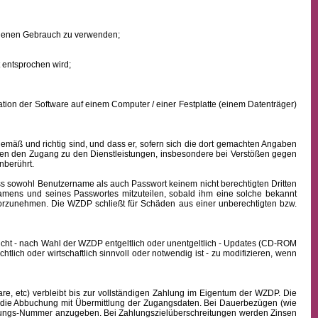
eigenen Gebrauch zu verwenden;
 entsprochen wird;
ion der Software auf einem Computer / einer Festplatte (einem Datenträger)
mäß und richtig sind, und dass er, sofern sich die dort gemachten Angaben
nden den Zugang zu den Dienstleistungen, insbesondere bei Verstößen gegen
nberührt.
ass sowohl
Benutzername
als auch Passwort keinem nicht berechtigten Dritten
namens
und seines Passwortes mitzuteilen, sobald ihm eine solche bekannt
vorzunehmen. Die WZDP schließt für Schäden aus einer unberechtigten bzw.
icht - nach Wahl der WZDP entgeltlich oder unentgeltlich - Updates (CD-ROM
lich oder wirtschaftlich sinnvoll oder notwendig ist - zu modifizieren, wenn
, etc) verbleibt bis zur vollständigen Zahlung im Eigentum der WZDP. Die
die Abbuchung mit Übermittlung der Zugangsdaten. Bei Dauerbezügen (wie
echnungs-Nummer anzugeben. Bei Zahlungszielüberschreitungen werden Zinsen