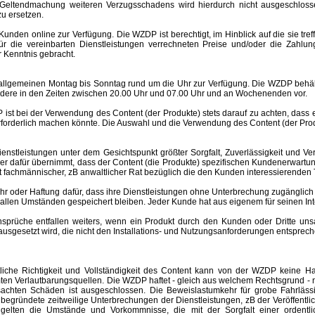
Geltendmachung weiteren Verzugsschadens wird hierdurch nicht ausgeschlosse
u ersetzen.
nden online zur Verfügung. Die WZDP ist berechtigt, im Hinblick auf die sie tre
 für die vereinbarten Dienstleistungen verrechneten Preise und/oder die Za
 Kenntnis gebracht.
meinen Montag bis Sonntag rund um die Uhr zur Verfügung. Die WZDP behält 
ere in den Zeiten zwischen 20.00 Uhr und 07.00 Uhr und an Wochenenden vor.
st bei der Verwendung des Content (der Produkte) stets darauf zu achten, dass
rforderlich machen könnte. Die Auswahl und die Verwendung des Content (der Produ
eistungen unter dem Gesichtspunkt größter Sorgfalt, Zuverlässigkeit und Ver
der dafür übernimmt, dass der Content (die Produkte) spezifischen Kundenerwartu
 ist fachmännischer, zB anwaltlicher Rat bezüglich die den Kunden interessierend
er Haftung dafür, dass ihre Dienstleistungen ohne Unterbrechung zugänglich 
r allen Umständen gespeichert bleiben. Jeder Kunde hat aus eigenem für seinen I
e entfallen weiters, wenn ein Produkt durch den Kunden oder Dritte unsachgem
esetzt wird, die nicht den Installations- und Nutzungsanforderungen entspreche
altliche Richtigkeit und Vollständigkeit des Content kann von der WZDP keine
mten Verlautbarungsquellen.
Die WZDP haftet - gleich aus welchem Rechtsgrund - n
ursachten Schäden ist ausgeschlossen.
Die Beweislastumkehr für grobe Fahrläss
begründete zeitweilige Unterbrechungen der Dienstleistungen, zB der Veröffentl
elten die Umstände und Vorkommnisse, die mit der Sorgfalt einer ordentlic