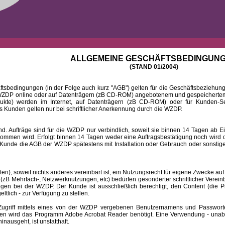
ALLGEMEINE GESCHÄFTSBEDINGUN
(STAND 01/2004)
ingungen (in der Folge auch kurz "AGB") gelten für die Geschäftsbeziehungen
DP online oder auf Datenträgern (zB CD-ROM) angebotenem und gespeichertem 
dukte) werden im Internet, auf Datenträgern (zB CD-ROM) oder für Kunden-Se
 Kunden gelten nur bei schriftlicher Anerkennung durch die WZDP.
 Aufträge sind für die WZDP nur verbindlich, soweit sie binnen 14 Tagen a
mmen wird. Erfolgt binnen 14 Tagen weder eine Auftragsbestätigung noch wird de
Kunde die AGB der WZDP spätestens mit Installation oder Gebrauch oder sonstiger
 soweit nichts anderes vereinbart ist, ein Nutzungsrecht für eigene Zwecke auf
B Mehrfach-, Netzwerknutzungen, etc) bedürfen gesonderter schriftlicher Verein
iegen bei der WZDP. Der Kunde ist ausschließlich berechtigt, den Content (die P
eltlich - zur Verfügung zu stellen.
f mittels eines von der WZDP vergebenen Benutzernamens und Passwortes a
en wird das Programm Adobe Acrobat Reader benötigt. Eine Verwendung - unab
ausgeht, ist unstatthaft.