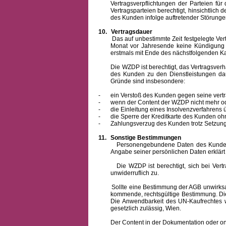
Vertragsverpflichtungen der Parteien f
Vertragsparteien berechtigt, hinsichtlich
des Kunden infolge auftretender Störungen
10.
Vertragsdauer
Das auf unbestimmte Zeit festgelegte Vertrag
Monat vor Jahresende keine Kündigung zu
erstmals mit Ende des nächstfolgenden Ka
Die WZDP ist berechtigt, das Vertragsverhält
des Kunden zu den Dienstleistungen d
Gründe sind insbesondere:
-
ein Verstoß des Kunden gegen seine vertr
-
wenn der Content der WZDP nicht mehr od
-
die Einleitung eines Insolvenzverfahren
-
die Sperre der Kreditkarte des Kunden oh
-
Zahlungsverzug des Kunden trotz Setzung 
11.
Sonstige Bestimmungen
Personengebundene Daten des Kunden werden
Angabe seiner persönlichen Daten erklärt
Die WZDP ist berechtigt, sich bei Vertrags
unwiderruflich zu.
Sollte eine Bestimmung der AGB unwirksam un
kommende, rechtsgültige Bestimmung. Die 
Die Anwendbarkeit des UN-Kaufrechtes w
gesetzlich zulässig, Wien.
Der Content in der Dokumentation oder online 