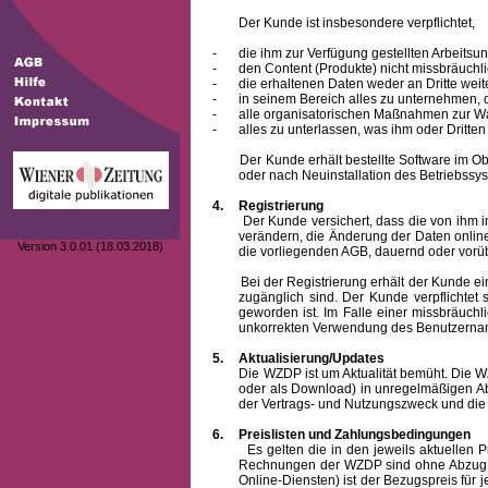
Der Kunde ist insbesondere verpflichtet,
-
die ihm zur Verfügung gestellten Arbeits
-
den Content (Produkte) nicht missbräuchl
-
die erhaltenen Daten weder an Dritte weit
-
in seinem Bereich alles zu unternehmen,
-
alle organisatorischen Maßnahmen zur W
-
alles zu unterlassen, was ihm oder Dritt
Der Kunde erhält bestellte Software im Objek
oder nach Neuinstallation des Betriebssys
4.
Registrierung
Der Kunde versichert, dass die von ihm 
verändern, die Änderung der Daten onlin
Version 3.0.01 (18.03.2018)
die vorliegenden AGB, dauernd oder vorü
Bei der Registrierung erhält der Kunde e
zugänglich sind. Der Kunde verpflichte
geworden ist. Im Falle einer missbräuc
unkorrekten Verwendung des
Benutzern
5.
Aktualisierung/Updates
Die WZDP ist um Aktualität bemüht. Die WZDP 
oder als Download) in unregelmäßigen Abst
der Vertrags- und Nutzungszweck und die F
6.
Preislisten und Zahlungsbedingungen
Es gelten die in den jeweils aktuellen Prei
Rechnungen der WZDP sind ohne Abzug 14
Online-Diensten) ist der Bezugspreis fü