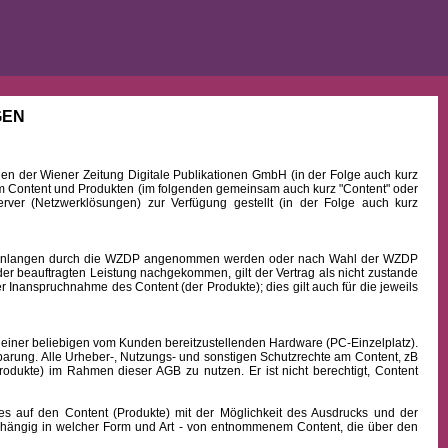
GEN
 der Wiener Zeitung Digitale Publikationen GmbH (in der Folge auch kurz
Content und Produkten (im folgenden gemeinsam auch kurz "Content" oder
rver (Netzwerklösungen) zur Verfügung gestellt (in der Folge auch kurz
b Einlangen durch die WZDP angenommen werden oder nach Wahl der WZDP
r beauftragten Leistung nachgekommen, gilt der Vertrag als nicht zustande
 Inanspruchnahme des Content (der Produkte); dies gilt auch für die jeweils
 einer beliebigen vom Kunden bereitzustellenden Hardware (PC-Einzelplatz).
barung. Alle Urheber-, Nutzungs- und sonstigen Schutzrechte am Content, zB
rodukte) im Rahmen dieser AGB zu nutzen. Er ist nicht berechtigt, Content
uf den Content (Produkte) mit der Möglichkeit des Ausdrucks und der
hängig in welcher Form und Art - von entnommenem Content, die über den