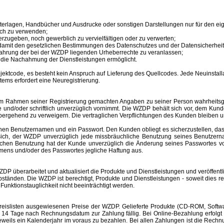
unterlagen, Handbücher und Ausdrucke oder sonstigen Darstellungen nur für den 
ich zu verwenden;
erzugeben, noch gewerblich zu vervielfältigen oder zu verwerten;
 damit den gesetzlichen Bestimmungen des Datenschutzes und der Datensicherheit
ahrung der bei der WZDP liegenden Urheberrechte zu veranlassen;
en die Nachahmung der Dienstleistungen ermöglicht.
tcode, es besteht kein Anspruch auf Lieferung des Quellcodes. Jede Neuinstallat
tems erfordert eine Neuregistrierung.
im Rahmen seiner Registrierung gemachten Angaben zu seiner Person wahrheitsge
e und/oder schriftlich unverzüglich vornimmt. Die WZDP behält sich vor, dem Ku
bergehend zu verweigern.
Die vertraglichen Verpflichtungen des Kunden bleiben u
inen
Benutzernamen
und ein Passwort. Den Kunden obliegt es sicherzustellen, d
t sich, der WZDP unverzüglich jede missbräuchliche Benutzung seines
Benutzer
hlichen Benutzung hat der Kunde unverzüglich die Änderung seines Passwortes 
amens
und/oder des Passwortes jegliche Haftung aus.
überarbeitet und aktualisiert die Produkte und Dienstleistungen und veröffentl
änden. Die WZDP ist berechtigt, Produkte und Dienstleistungen - soweit dies recht
unktionstauglichkeit nicht beeinträchtigt werden.
slisten ausgewiesenen Preise der WZDP. Gelieferte Produkte (CD-ROM, Software
 Tage nach Rechnungsdatum zur Zahlung fällig. Bei Online-Bezahlung erfolgt 
r jeweils ein Kalenderjahr im voraus zu bezahlen. Bei allen Zahlungen ist die R