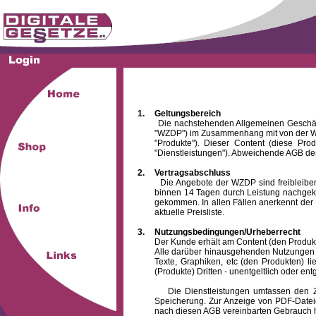
1.
Geltungsbereich
Die nachstehenden Allgemeinen Geschäftsbed
"WZDP") im Zusammenhang mit von der WZ
"Produkte"). Dieser Content (diese Pro
"Dienstleistungen"). Abweichende AGB des
2.
Vertragsabschluss
Die Angebote der WZDP sind freibleibend.
binnen 14 Tagen durch Leistung nachgeko
gekommen. In allen Fällen anerkennt der 
aktuelle Preisliste.
3.
Nutzungsbedingungen/Urheberrecht
Der Kunde erhält am Content (den Produkten),
Alle darüber hinausgehenden Nutzungen (z
Texte, Graphiken, etc (den Produkten) l
(Produkte) Dritten - unentgeltlich oder entg
Die Dienstleistungen umfassen den Zugrif
Speicherung. Zur Anzeige von PDF-Datei
nach diesen AGB vereinbarten Gebrauch hin