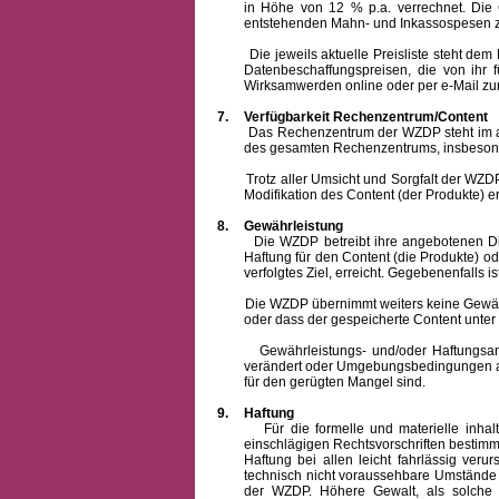
in Höhe von 12 % p.a. verrechnet.
Die 
entstehenden Mahn- und Inkassospesen z
Die jeweils aktuelle Preisliste steht dem Ku
Datenbeschaffungspreisen, die von ihr
Wirksamwerden online oder per e-Mail zur
7.
Verfügbarkeit Rechenzentrum/Content
Das Rechenzentrum der WZDP steht im allge
des gesamten Rechenzentrums, insbesond
Trotz aller Umsicht und Sorgfalt der WZDP i
Modifikation des Content (der Produkte) e
8.
Gewährleistung
Die WZDP betreibt ihre angebotenen Dienstl
Haftung für den Content (die Produkte) o
verfolgtes Ziel, erreicht. Gegebenenfalls
Die WZDP übernimmt weiters keine Gewähr od
oder dass der gespeicherte Content unte
Gewährleistungs- und/oder Haftungsansprüch
verändert oder Umgebungsbedingungen ausg
für den gerügten Mangel sind.
9.
Haftung
Für die formelle und materielle inh
einschlägigen Rechtsvorschriften bestim
Haftung bei allen leicht fahrlässig ver
technisch nicht voraussehbare Umstände 
der WZDP. Höhere Gewalt, als solche g