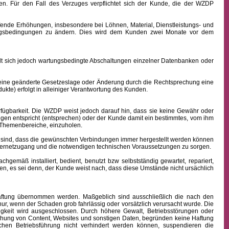
n. Für den Fall des Verzuges verpflichtet sich der Kunde, die der WZDP
ffende Erhöhungen, insbesondere bei Löhnen, Material, Dienstleistungs- und
hlungsbedingungen zu ändern. Dies wird dem Kunden zwei Monate vor dem
sich jedoch wartungsbedingte Abschaltungen einzelner Datenbanken oder
 eine geänderte Gesetzeslage oder Änderung durch die Rechtsprechung eine
kte) erfolgt in alleiniger Verantwortung des Kunden.
fügbarkeit.
Die WZDP weist jedoch darauf hin, dass sie keine Gewähr oder
ngen entspricht (entsprechen) oder der Kunde damit ein bestimmtes, vom ihm
en Themenbereiche, einzuholen.
sind, dass die gewünschten Verbindungen immer hergestellt werden können
nternetzugang und die notwendigen technischen Voraussetzungen zu sorgen.
äß installiert, bedient, benutzt bzw selbstständig gewartet, repariert,
n, es sei denn, der Kunde weist nach, dass diese Umstände nicht ursächlich
 Haftung übernommen werden. Maßgeblich sind ausschließlich die nach den
ur, wenn der Schaden grob fahrlässig oder vorsätzlich verursacht wurde. Die
igkeit wird ausgeschlossen.
Durch höhere Gewalt, Betriebsstörungen oder
ichung von Content, Websites und sonstigen Daten, begründen keine Haftung
hen Betriebsführung nicht verhindert werden können, suspendieren die