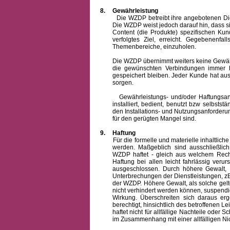
8.
Gewährleistung
Die WZDP betreibt ihre angebotenen Dienstl
Die WZDP weist jedoch darauf hin, dass s
Content (die Produkte) spezifischen Ku
verfolgtes Ziel, erreicht. Gegebenenfa
Themenbereiche, einzuholen.
Die WZDP übernimmt weiters keine Gewähr od
die gewünschten Verbindungen immer h
gespeichert bleiben. Jeder Kunde hat au
sorgen.
Gewährleistungs- und/oder Haftungsansprü
installiert, bedient, benutzt bzw selbsts
den Installations- und Nutzungsanforderu
für den gerügten Mangel sind.
9.
Haftung
Für die formelle und materielle inhaltli
werden. Maßgeblich sind ausschließlic
WZDP haftet - gleich aus welchem Recht
Haftung bei allen leicht fahrlässig ver
ausgeschlossen.
Durch höhere Gewalt, 
Unterbrechungen der Dienstleistungen, zB
der WZDP. Höhere Gewalt, als solche gelt
nicht verhindert werden können, suspendie
Wirkung. Überschreiten sich daraus er
berechtigt, hinsichtlich des betroffenen
haftet nicht für allfällige Nachteile ode
im Zusammenhang mit einer allfälligen Ni