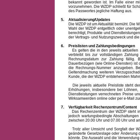
bekannt geworden ist. Im Falle einer 
vorzunehmen. Die WZDP schließt für Sch
des Passwortes jegliche Haftung aus.
5.
Aktualisierung/Updates
Die WZDP ist um Aktualität bemüht. Die WZDP 
Wahl der WZDP entgeltlich oder unentge
berechtigt, Produkte und Dienstleistungen 
der Vertrags- und Nutzungszweck und die F
6.
Preislisten und Zahlungsbedingungen
Es gelten die in den jeweils aktuellen Pr
verbleibt bis zur vollständigen Zah
Rechnungsdatum zur Zahlung fällig. B
Dauerbezügen (wie Online-Diensten) ist d
die Rechnungs-Nummer anzugeben. Bei 
Geltendmachung weiteren Verzugsschaden
Kunde, die der WZDP entstehenden Mahn-
Die jeweils aktuelle Preisliste steht dem K
Erhöhungen, insbesondere bei Löhnen, Ma
Dienstleistungen verrechneten Preise 
Wirksamwerden online oder per e-Mail zur
7.
Verfügbarkeit Rechenzentrum/Content
Das Rechenzentrum der WZDP steht im all
jedoch wartungsbedingte Abschaltungen
zwischen 20.00 Uhr und 07.00 Uhr und a
Trotz aller Umsicht und Sorgfalt der WZDP
geänderte Gesetzeslage oder Änderung du
könnte. Die Auswahl und die Verwendung d