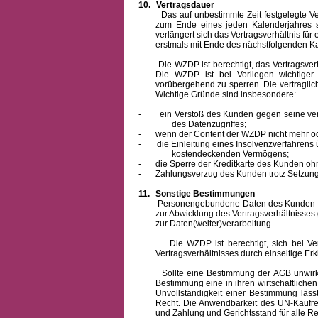
10.
Vertragsdauer
Das auf unbestimmte Zeit festgelegte Vertra
zum Ende eines jeden Kalenderjahres s
verlängert sich das Vertragsverhältnis für
erstmals mit Ende des nächstfolgenden Ka
Die WZDP ist berechtigt, das Vertragsverhäl
Die WZDP ist bei Vorliegen wichtige
vorübergehend zu sperren.
Die vertragli
Wichtige Gründe sind insbesondere:
-
ein Verstoß des Kunden gegen seine ver
des Datenzugriffes;
-
wenn der Content der WZDP nicht mehr od
-
die Einleitung eines Insolvenzverfahren
kostendeckenden Vermögens;
-
die Sperre der Kreditkarte des Kunden oh
-
Zahlungsverzug des Kunden trotz Setzung 
11.
Sonstige Bestimmungen
Personengebundene Daten des Kunden werden
zur Abwicklung des Vertragsverhältnisses
zur Daten(weiter)verarbeitung.
Die WZDP ist berechtigt, sich bei Vertra
Vertragsverhältnisses durch einseitige Er
Sollte eine Bestimmung der AGB unwirksam 
Bestimmung eine in ihren wirtschaftlich
Unvollständigkeit einer Bestimmung läss
Recht.
Die Anwendbarkeit des UN-Kaufrec
und Zahlung
und Gerichtsstand für alle Rec