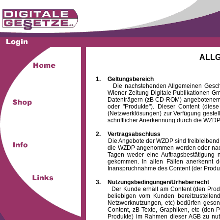
ALL
1.
Geltungsbereich
Die nachstehenden Allgemeinen Geschäftsb
Wiener Zeitung Digitale Publikationen 
Datenträgern (zB CD-ROM) angebotenem 
oder "Produkte"). Dieser Content (die
(Netzwerklösungen) zur Verfügung gestell
schriftlicher Anerkennung durch die WZDP
2.
Vertragsabschluss
Die Angebote der WZDP sind freibleibend. Au
die WZDP angenommen werden oder nach
Tagen weder eine Auftragsbestätigung n
gekommen. In allen Fällen anerkennt d
Inanspruchnahme des Content (der Produkte)
3.
Nutzungsbedingungen/Urheberrecht
Der Kunde erhält am Content (den Produkten
beliebigen vom Kunden bereitzustellen
Netzwerknutzungen, etc) bedürfen gesond
Content, zB Texte, Graphiken, etc (den P
Produkte) im Rahmen dieser AGB zu nutzen.