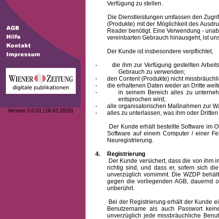
Verfügung zu stellen.
Die Dienstleistungen umfassen den Zugriff
(Produkte) mit der Möglichkeit des Ausd
Reader benötigt. Eine Verwendung - unab
vereinbarten Gebrauch hinausgeht, ist unst
Der Kunde ist insbesondere verpflichtet,
-
die ihm zur Verfügung gestellten Arbe
Gebrauch zu verwenden;
-
den Content (Produkte) nicht missbräuchl
-
die erhaltenen Daten weder an Dritte weit
-
in seinem Bereich alles zu unterne
entsprochen wird;
-
alle organisatorischen Maßnahmen zur W
Version 3.0.01 (18.03.2018)
-
alles zu unterlassen, was ihm oder Dritt
Der Kunde erhält bestellte Software im Obje
Software auf einem Computer / einer Fes
Neuregistrierung.
4.
Registrierung
Der Kunde versichert, dass die von ihm
richtig sind, und dass er, sofern sich 
unverzüglich vornimmt. Die WZDP behält
gegen die vorliegenden AGB, dauernd o
unberührt.
Bei der Registrierung erhält der Kunde e
Benutzername
als auch Passwort keine
unverzüglich jede missbräuchliche Ben