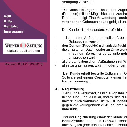
Verfügung zu stellen.
Die Dienstleistungen umfassen den Zugriff
(Produkte) mit der Möglichkeit des Ausd
Reader benötigt. Eine Verwendung - unab
vereinbarten Gebrauch hinausgeht, ist unst
Der Kunde ist insbesondere verpflichtet,
-
die ihm zur Verfügung gestellten Arbe
Gebrauch zu verwenden;
-
den Content (Produkte) nicht missbräuchl
-
die erhaltenen Daten weder an Dritte weit
-
in seinem Bereich alles zu unterne
entsprochen wird;
-
alle organisatorischen Maßnahmen zur W
Version 3.0.01 (18.03.2018)
-
alles zu unterlassen, was ihm oder Dritt
Der Kunde erhält bestellte Software im Obje
Software auf einem Computer / einer Fes
Neuregistrierung.
4.
Registrierung
Der Kunde versichert, dass die von ihm
richtig sind, und dass er, sofern sich 
unverzüglich vornimmt. Die WZDP behält
gegen die vorliegenden AGB, dauernd o
unberührt.
Bei der Registrierung erhält der Kunde e
Benutzername
als auch Passwort keine
unverzüglich jede missbräuchliche Ben