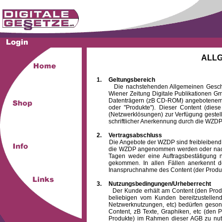
ALL
1.
Geltungsbereich
Die nachstehenden Allgemeinen Geschäftsb
Wiener Zeitung Digitale Publikationen 
Datenträgern (zB CD-ROM) angebotenem 
oder "Produkte"). Dieser Content (die
(Netzwerklösungen) zur Verfügung gestell
schriftlicher Anerkennung durch die WZDP
2.
Vertragsabschluss
Die Angebote der WZDP sind freibleibend. Au
die WZDP angenommen werden oder nach
Tagen weder eine Auftragsbestätigung n
gekommen. In allen Fällen anerkennt d
Inanspruchnahme des Content (der Produkte)
3.
Nutzungsbedingungen/Urheberrecht
Der Kunde erhält am Content (den Produkten
beliebigen vom Kunden bereitzustellen
Netzwerknutzungen, etc) bedürfen gesond
Content, zB Texte, Graphiken, etc (den P
Produkte) im Rahmen dieser AGB zu nutzen.