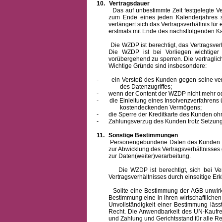
10.
Vertragsdauer
Das auf unbestimmte Zeit festgelegte Vertra
zum Ende eines jeden Kalenderjahres s
verlängert sich das Vertragsverhältnis für
erstmals mit Ende des nächstfolgenden Ka
Die WZDP ist berechtigt, das Vertragsverhäl
Die WZDP ist bei Vorliegen wichtige
vorübergehend zu sperren.
Die vertragli
Wichtige Gründe sind insbesondere:
-
ein Verstoß des Kunden gegen seine ver
des Datenzugriffes;
-
wenn der Content der WZDP nicht mehr od
-
die Einleitung eines Insolvenzverfahren
kostendeckenden Vermögens;
-
die Sperre der Kreditkarte des Kunden oh
-
Zahlungsverzug des Kunden trotz Setzung 
11.
Sonstige Bestimmungen
Personengebundene Daten des Kunden werden
zur Abwicklung des Vertragsverhältnisses
zur Daten(weiter)verarbeitung.
Die WZDP ist berechtigt, sich bei Vertra
Vertragsverhältnisses durch einseitige Er
Sollte eine Bestimmung der AGB unwirksam 
Bestimmung eine in ihren wirtschaftlich
Unvollständigkeit einer Bestimmung läss
Recht.
Die Anwendbarkeit des UN-Kaufrec
und Zahlung
und Gerichtsstand für alle Rec