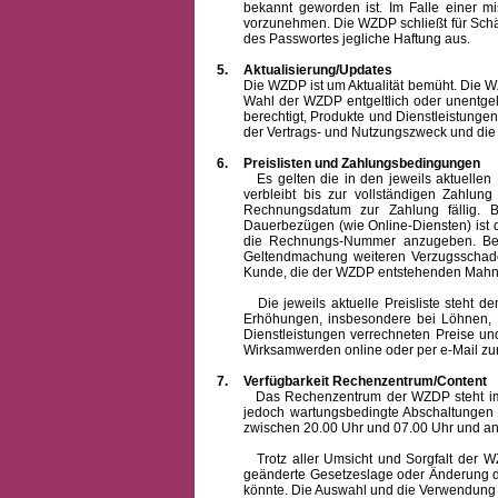
bekannt geworden ist. Im Falle einer 
vorzunehmen. Die WZDP schließt für Sch
des Passwortes jegliche Haftung aus.
5.
Aktualisierung/Updates
Die WZDP ist um Aktualität bemüht. Die WZDP 
Wahl der WZDP entgeltlich oder unentge
berechtigt, Produkte und Dienstleistungen 
der Vertrags- und Nutzungszweck und die F
6.
Preislisten und Zahlungsbedingungen
Es gelten die in den jeweils aktuellen Pr
verbleibt bis zur vollständigen Zah
Rechnungsdatum zur Zahlung fällig. B
Dauerbezügen (wie Online-Diensten) ist d
die Rechnungs-Nummer anzugeben. Bei 
Geltendmachung weiteren Verzugsschaden
Kunde, die der WZDP entstehenden Mahn-
Die jeweils aktuelle Preisliste steht dem K
Erhöhungen, insbesondere bei Löhnen, Ma
Dienstleistungen verrechneten Preise 
Wirksamwerden online oder per e-Mail zur
7.
Verfügbarkeit Rechenzentrum/Content
Das Rechenzentrum der WZDP steht im all
jedoch wartungsbedingte Abschaltungen
zwischen 20.00 Uhr und 07.00 Uhr und a
Trotz aller Umsicht und Sorgfalt der WZDP
geänderte Gesetzeslage oder Änderung du
könnte. Die Auswahl und die Verwendung d