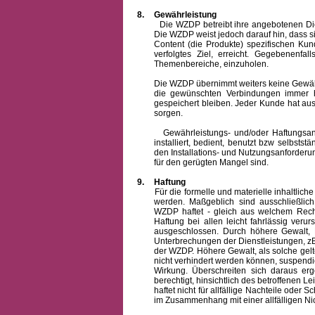
8.
Gewährleistung
Die WZDP betreibt ihre angebotenen Dienstl
Die WZDP weist jedoch darauf hin, dass s
Content (die Produkte) spezifischen Ku
verfolgtes Ziel, erreicht. Gegebenenfa
Themenbereiche, einzuholen.
Die WZDP übernimmt weiters keine Gewähr od
die gewünschten Verbindungen immer h
gespeichert bleiben. Jeder Kunde hat au
sorgen.
Gewährleistungs- und/oder Haftungsansprü
installiert, bedient, benutzt bzw selbsts
den Installations- und Nutzungsanforderu
für den gerügten Mangel sind.
9.
Haftung
Für die formelle und materielle inhaltli
werden. Maßgeblich sind ausschließlic
WZDP haftet - gleich aus welchem Recht
Haftung bei allen leicht fahrlässig ver
ausgeschlossen.
Durch höhere Gewalt, 
Unterbrechungen der Dienstleistungen, zB
der WZDP. Höhere Gewalt, als solche gelt
nicht verhindert werden können, suspendie
Wirkung. Überschreiten sich daraus er
berechtigt, hinsichtlich des betroffenen
haftet nicht für allfällige Nachteile ode
im Zusammenhang mit einer allfälligen Ni