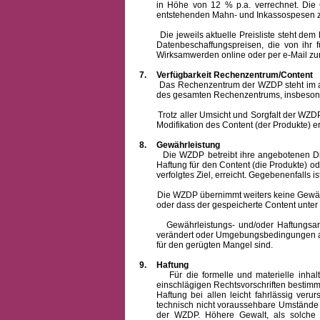
in Höhe von 12 % p.a. verrechnet.
Die 
entstehenden Mahn- und Inkassospesen z
Die jeweils aktuelle Preisliste steht dem Ku
Datenbeschaffungspreisen, die von ihr
Wirksamwerden online oder per e-Mail zur
7.
Verfügbarkeit Rechenzentrum/Content
Das Rechenzentrum der WZDP steht im allge
des gesamten Rechenzentrums, insbesond
Trotz aller Umsicht und Sorgfalt der WZDP i
Modifikation des Content (der Produkte) e
8.
Gewährleistung
Die WZDP betreibt ihre angebotenen Dienstl
Haftung für den Content (die Produkte) o
verfolgtes Ziel, erreicht. Gegebenenfalls
Die WZDP übernimmt weiters keine Gewähr od
oder dass der gespeicherte Content unte
Gewährleistungs- und/oder Haftungsansprüch
verändert oder Umgebungsbedingungen ausg
für den gerügten Mangel sind.
9.
Haftung
Für die formelle und materielle inh
einschlägigen Rechtsvorschriften bestim
Haftung bei allen leicht fahrlässig ver
technisch nicht voraussehbare Umstände 
der WZDP. Höhere Gewalt, als solche g