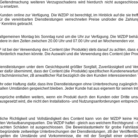
Geltendmachung weiteren Verzugsschadens wird hierdurch nicht ausgeschlosse
u ersetzen.
nden online zur Verfügung. Die WZDP ist berechtigt, im Hinblick auf die sie tre
 für die vereinbarten Dienstleistungen verrechneten Preise und/oder die Za
 Kenntnis gebracht.
meinen Montag bis Sonntag rund um die Uhr zur Verfügung. Die WZDP behält 
ere in den Zeiten zwischen 20.00 Uhr und 07.00 Uhr und an Wochenenden vor.
st bei der Verwendung des Content (der Produkte) stets darauf zu achten, dass
rforderlich machen könnte. Die Auswahl und die Verwendung des Content (der Produ
eistungen unter dem Gesichtspunkt größter Sorgfalt, Zuverlässigkeit und Ver
der dafür übernimmt, dass der Content (die Produkte) spezifischen Kundenerwartu
 ist fachmännischer, zB anwaltlicher Rat bezüglich die den Kunden interessierend
er Haftung dafür, dass ihre Dienstleistungen ohne Unterbrechung zugänglich 
r allen Umständen gespeichert bleiben. Jeder Kunde hat aus eigenem für seinen I
e entfallen weiters, wenn ein Produkt durch den Kunden oder Dritte unsachgem
esetzt wird, die nicht den Installations- und Nutzungsanforderungen entspreche
altliche Richtigkeit und Vollständigkeit des Content kann von der WZDP keine
mten Verlautbarungsquellen.
Die WZDP haftet - gleich aus welchem Rechtsgrund - n
ursachten Schäden ist ausgeschlossen.
Die Beweislastumkehr für grobe Fahrläss
begründete zeitweilige Unterbrechungen der Dienstleistungen, zB der Veröffentl
elten die Umstände und Vorkommnisse, die mit der Sorgfalt einer ordentlic