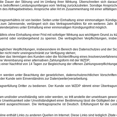
ür die Dauer der Störung und im Umfang ihrer Wirkung. Überschreiten sich dar
 des betroffenen Leistungsumfanges vom Vertrag zurückzutreten. Sonstige Ansprüche
 des Abfragebetriebes. Ansprüche aller Art im Zusammenhang mit einer allfälligen
sverhältnis ist von beiden Seiten unter Einhaltung einer einmonatigen Kündigungs
m Jahresende, verlängert sich das Vertragsverhältnis für ein weiteres Jahr. B
lenderjahres unter Einhaltung einer einmonatigen Kündigungsfrist möglich.
nis ohne Einhaltung einer Frist mit sofortiger Wirkung aus wichtigem Grund zu kü
auernd oder vorübergehend zu sperren.
Die vertraglichen Verpflichtungen, ins
aglichen Verpflichtungen, insbesondere im Bereich des Datenschutzes und der Sich
er nicht mehr uneingeschränkt zur Verfügung stehen;
s über das Vermögen des Kunden oder die Nichteröffnung eines Insolvenzverfahr
ne Vereinbarung einer alternativen Zahlungsform mit der WZDP;
einer Nachfrist von 14 Tagen zur Begleichung der offenen Zahlungsverpflichtunge
 unter Beachtung der gesetzlichen, datenschutzrechtlichen Vorschriften er
 der Kunde sein Einverständnis zur Daten(weiter)verarbeitung.
erfüllung Dritter zu bedienen. Der Kunde von WZDP stimmt einer Übertragung 
d/oder unvollständig sein oder werden, so tritt anstelle der unwirksam gewor
Unwirksamkeit oder Unvollständigkeit einer Bestimmung lässt die Gültigkeit der
ird ausgeschlossen. Die Vertragssprache ist Deutsch.
Erfüllungsort
für die Le
enthält Links zu anderen Quellen im Internet. Diese Links sind lediglich Zitate 