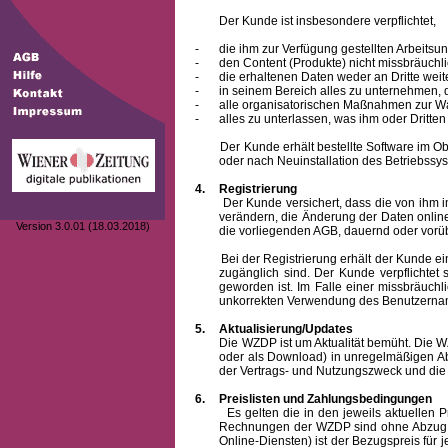
Der Kunde ist insbesondere verpflichtet,
-
die ihm zur Verfügung gestellten Arbeits
-
den Content (Produkte) nicht missbräuchl
-
die erhaltenen Daten weder an Dritte weit
-
in seinem Bereich alles zu unternehmen,
-
alle organisatorischen Maßnahmen zur W
-
alles zu unterlassen, was ihm oder Dritt
Der Kunde erhält bestellte Software im Objek
oder nach Neuinstallation des Betriebssys
4.
Registrierung
Der Kunde versichert, dass die von ihm 
verändern, die Änderung der Daten onlin
Version 3.0.01 (18.03.2018)
die vorliegenden AGB, dauernd oder vorü
Bei der Registrierung erhält der Kunde e
zugänglich sind. Der Kunde verpflichte
geworden ist. Im Falle einer missbräuc
unkorrekten Verwendung des
Benutzern
5.
Aktualisierung/Updates
Die WZDP ist um Aktualität bemüht. Die WZDP 
oder als Download) in unregelmäßigen Abst
der Vertrags- und Nutzungszweck und die F
6.
Preislisten und Zahlungsbedingungen
Es gelten die in den jeweils aktuellen Prei
Rechnungen der WZDP sind ohne Abzug 14
Online-Diensten) ist der Bezugspreis fü