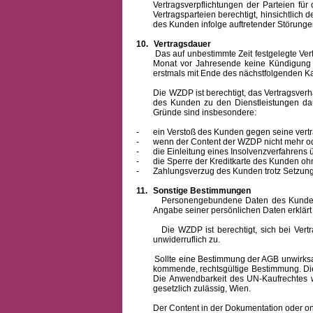
Vertragsverpflichtungen der Parteien f
Vertragsparteien berechtigt, hinsichtlich
des Kunden infolge auftretender Störungen
10.
Vertragsdauer
Das auf unbestimmte Zeit festgelegte Vertrag
Monat vor Jahresende keine Kündigung zu
erstmals mit Ende des nächstfolgenden Ka
Die WZDP ist berechtigt, das Vertragsverhält
des Kunden zu den Dienstleistungen d
Gründe sind insbesondere:
-
ein Verstoß des Kunden gegen seine vertr
-
wenn der Content der WZDP nicht mehr od
-
die Einleitung eines Insolvenzverfahren
-
die Sperre der Kreditkarte des Kunden oh
-
Zahlungsverzug des Kunden trotz Setzung 
11.
Sonstige Bestimmungen
Personengebundene Daten des Kunden werden
Angabe seiner persönlichen Daten erklärt
Die WZDP ist berechtigt, sich bei Vertrags
unwiderruflich zu.
Sollte eine Bestimmung der AGB unwirksam un
kommende, rechtsgültige Bestimmung. Die 
Die Anwendbarkeit des UN-Kaufrechtes w
gesetzlich zulässig, Wien.
Der Content in der Dokumentation oder online 