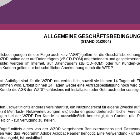
ALLGEMEINE GESCHÄFTSBEDINGUN
(STAND 01/2004)
ingungen (in der Folge auch kurz "AGB") gelten für die Geschäftsbeziehungen
DP online oder auf Datenträgern (zB CD-ROM) angebotenem und gespeichertem 
dukte) werden im Internet, auf Datenträgern (zB CD-ROM) oder für Kunden-Se
 Kunden gelten nur bei schriftlicher Anerkennung durch die WZDP.
 Aufträge sind für die WZDP nur verbindlich, soweit sie binnen 14 Tagen a
mmen wird. Erfolgt binnen 14 Tagen weder eine Auftragsbestätigung noch wird de
Kunde die AGB der WZDP spätestens mit Installation oder Gebrauch oder sonstiger
 soweit nichts anderes vereinbart ist, ein Nutzungsrecht für eigene Zwecke auf
B Mehrfach-, Netzwerknutzungen, etc) bedürfen gesonderter schriftlicher Verein
iegen bei der WZDP. Der Kunde ist ausschließlich berechtigt, den Content (die P
eltlich - zur Verfügung zu stellen.
f mittels eines von der WZDP vergebenen Benutzernamens und Passwortes a
en wird das Programm Adobe Acrobat Reader benötigt. Eine Verwendung - unab
ausgeht, ist unstatthaft.