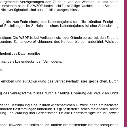
aus ergebende Verzögerungen den Zeitraum von vier Wochen, so sind beide
 bestehen nicht. Die WZDP haftet nicht für allfällige Nachteile oder Schäden
 Nichtverfügbarkeit sind ausdrücklich ausgeschlossen.
frist zum Ende eines jeden Kalenderjahres schriftlich kündbar. Erfolgt ein
ei Bestellungen im 2. Halbjahr eines Kalenderjahres ist eine Abbestellung
ndigen. Die WZDP ist bei Vorliegen wichtiger Gründe berechtigt, den Zugang
besondere Zahlungsverpflichtungen, des Kunden bleiben unberührt.
Wichtige
erheit des Datenzugriffes;
ens mangels kostendeckenden Vermögens;
n.
hoben und zur Abwicklung des Vertragsverhältnisses gespeichert. Durch
des Vertragsverhältnisses durch einseitige Erklärung der WZDP an Dritte
denen Bestimmung eine in ihren wirtschaftlichen Auswirkungen am nächsten
 anderen Bestimmungen unberührt. Es gilt österreichisches
materielles
Recht.
istung und Zahlung
und Gerichtsstand für alle Rechtsstreitigkeiten ist, soweit
oder Hinweise und sollen helfen, andere interessierende Informationsquellen