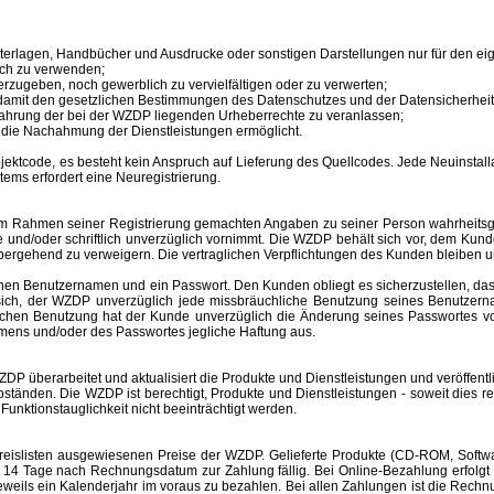
unterlagen, Handbücher und Ausdrucke oder sonstigen Darstellungen nur für den 
ich zu verwenden;
erzugeben, noch gewerblich zu vervielfältigen oder zu verwerten;
 damit den gesetzlichen Bestimmungen des Datenschutzes und der Datensicherheit
ahrung der bei der WZDP liegenden Urheberrechte zu veranlassen;
en die Nachahmung der Dienstleistungen ermöglicht.
tcode, es besteht kein Anspruch auf Lieferung des Quellcodes. Jede Neuinstallat
tems erfordert eine Neuregistrierung.
im Rahmen seiner Registrierung gemachten Angaben zu seiner Person wahrheitsge
e und/oder schriftlich unverzüglich vornimmt. Die WZDP behält sich vor, dem Ku
bergehend zu verweigern.
Die vertraglichen Verpflichtungen des Kunden bleiben u
inen
Benutzernamen
und ein Passwort. Den Kunden obliegt es sicherzustellen, d
t sich, der WZDP unverzüglich jede missbräuchliche Benutzung seines
Benutzer
hlichen Benutzung hat der Kunde unverzüglich die Änderung seines Passwortes 
amens
und/oder des Passwortes jegliche Haftung aus.
überarbeitet und aktualisiert die Produkte und Dienstleistungen und veröffentl
änden. Die WZDP ist berechtigt, Produkte und Dienstleistungen - soweit dies recht
unktionstauglichkeit nicht beeinträchtigt werden.
slisten ausgewiesenen Preise der WZDP. Gelieferte Produkte (CD-ROM, Software
 Tage nach Rechnungsdatum zur Zahlung fällig. Bei Online-Bezahlung erfolgt 
r jeweils ein Kalenderjahr im voraus zu bezahlen. Bei allen Zahlungen ist die R