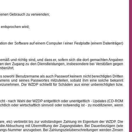
eigenen Gebrauch zu verwenden;
 entsprochen wird;
ion der Software auf einem Computer / einer Festplatte (einem Datenträger)
mäß und richtig sind, und dass er, sofern sich die dort gemachten Angaben
nden den Zugang zu den Dienstleistungen, insbesondere bei Verstößen gegen
nberührt.
ass sowohl
Benutzername
als auch Passwort keinem nicht berechtigten Dritten
namens
und seines Passwortes mitzuteilen, sobald ihm eine solche bekannt
vorzunehmen. Die WZDP schließt für Schäden aus einer unberechtigten bzw.
icht - nach Wahl der WZDP entgeltlich oder unentgeltlich - Updates (CD-ROM
lich oder wirtschaftlich sinnvoll oder notwendig ist - zu modifizieren, wenn
, etc) verbleibt bis zur vollständigen Zahlung im Eigentum der WZDP. Die
die Abbuchung mit Übermittlung der Zugangsdaten. Bei Dauerbezügen (wie
echnungs-Nummer anzugeben. Bei Zahlungszielüberschreitungen werden Zinsen