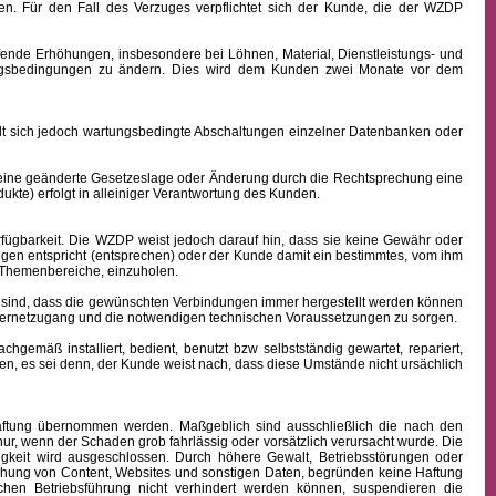
n. Für den Fall des Verzuges verpflichtet sich der Kunde, die der WZDP
ffende Erhöhungen, insbesondere bei Löhnen, Material, Dienstleistungs- und
hlungsbedingungen zu ändern. Dies wird dem Kunden zwei Monate vor dem
sich jedoch wartungsbedingte Abschaltungen einzelner Datenbanken oder
 eine geänderte Gesetzeslage oder Änderung durch die Rechtsprechung eine
kte) erfolgt in alleiniger Verantwortung des Kunden.
fügbarkeit.
Die WZDP weist jedoch darauf hin, dass sie keine Gewähr oder
ngen entspricht (entsprechen) oder der Kunde damit ein bestimmtes, vom ihm
en Themenbereiche, einzuholen.
sind, dass die gewünschten Verbindungen immer hergestellt werden können
nternetzugang und die notwendigen technischen Voraussetzungen zu sorgen.
äß installiert, bedient, benutzt bzw selbstständig gewartet, repariert,
n, es sei denn, der Kunde weist nach, dass diese Umstände nicht ursächlich
 Haftung übernommen werden. Maßgeblich sind ausschließlich die nach den
ur, wenn der Schaden grob fahrlässig oder vorsätzlich verursacht wurde. Die
igkeit wird ausgeschlossen.
Durch höhere Gewalt, Betriebsstörungen oder
ichung von Content, Websites und sonstigen Daten, begründen keine Haftung
hen Betriebsführung nicht verhindert werden können, suspendieren die