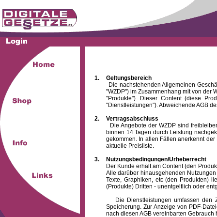
1.
Geltungsbereich
Die nachstehenden Allgemeinen Geschäftsbed
"WZDP") im Zusammenhang mit von der WZ
"Produkte"). Dieser Content (diese Pro
"Dienstleistungen"). Abweichende AGB des
2.
Vertragsabschluss
Die Angebote der WZDP sind freibleibend.
binnen 14 Tagen durch Leistung nachgeko
gekommen. In allen Fällen anerkennt der 
aktuelle Preisliste.
3.
Nutzungsbedingungen/Urheberrecht
Der Kunde erhält am Content (den Produkten),
Alle darüber hinausgehenden Nutzungen (z
Texte, Graphiken, etc (den Produkten) l
(Produkte) Dritten - unentgeltlich oder entg
Die Dienstleistungen umfassen den Zugrif
Speicherung. Zur Anzeige von PDF-Datei
nach diesen AGB vereinbarten Gebrauch hin