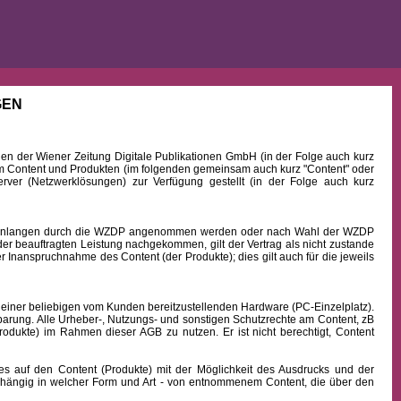
GEN
 der Wiener Zeitung Digitale Publikationen GmbH (in der Folge auch kurz
Content und Produkten (im folgenden gemeinsam auch kurz "Content" oder
rver (Netzwerklösungen) zur Verfügung gestellt (in der Folge auch kurz
b Einlangen durch die WZDP angenommen werden oder nach Wahl der WZDP
r beauftragten Leistung nachgekommen, gilt der Vertrag als nicht zustande
 Inanspruchnahme des Content (der Produkte); dies gilt auch für die jeweils
 einer beliebigen vom Kunden bereitzustellenden Hardware (PC-Einzelplatz).
barung. Alle Urheber-, Nutzungs- und sonstigen Schutzrechte am Content, zB
rodukte) im Rahmen dieser AGB zu nutzen. Er ist nicht berechtigt, Content
uf den Content (Produkte) mit der Möglichkeit des Ausdrucks und der
hängig in welcher Form und Art - von entnommenem Content, die über den