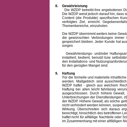
8.
Gewährleistung
Die WZDP betreibt ihre angebotenen Dienstl
Die WZDP weist jedoch darauf hin, dass s
Content (die Produkte) spezifischen Ku
verfolgtes Ziel, erreicht. Gegebenenfa
Themenbereiche, einzuholen.
Die WZDP übernimmt weiters keine Gewähr od
die gewünschten Verbindungen immer h
gespeichert bleiben. Jeder Kunde hat au
sorgen.
Gewährleistungs- und/oder Haftungsansprü
installiert, bedient, benutzt bzw selbsts
den Installations- und Nutzungsanforderu
für den gerügten Mangel sind.
9.
Haftung
Für die formelle und materielle inhaltli
werden. Maßgeblich sind ausschließlic
WZDP haftet - gleich aus welchem Recht
Haftung bei allen leicht fahrlässig ver
ausgeschlossen.
Durch höhere Gewalt, 
Unterbrechungen der Dienstleistungen, zB
der WZDP. Höhere Gewalt, als solche gelt
nicht verhindert werden können, suspendie
Wirkung. Überschreiten sich daraus er
berechtigt, hinsichtlich des betroffenen
haftet nicht für allfällige Nachteile ode
im Zusammenhang mit einer allfälligen Ni