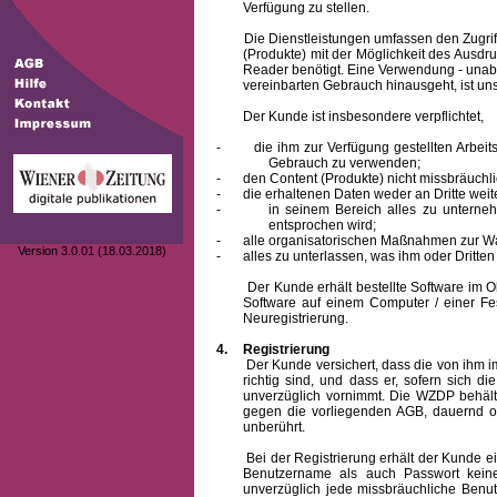
Verfügung zu stellen.
Die Dienstleistungen umfassen den Zugriff
(Produkte) mit der Möglichkeit des Ausd
Reader benötigt. Eine Verwendung - unab
vereinbarten Gebrauch hinausgeht, ist unst
Der Kunde ist insbesondere verpflichtet,
-
die ihm zur Verfügung gestellten Arbe
Gebrauch zu verwenden;
-
den Content (Produkte) nicht missbräuchl
-
die erhaltenen Daten weder an Dritte weit
-
in seinem Bereich alles zu unterne
entsprochen wird;
-
alle organisatorischen Maßnahmen zur W
Version 3.0.01 (18.03.2018)
-
alles zu unterlassen, was ihm oder Dritt
Der Kunde erhält bestellte Software im Obje
Software auf einem Computer / einer Fes
Neuregistrierung.
4.
Registrierung
Der Kunde versichert, dass die von ihm
richtig sind, und dass er, sofern sich 
unverzüglich vornimmt. Die WZDP behält
gegen die vorliegenden AGB, dauernd o
unberührt.
Bei der Registrierung erhält der Kunde e
Benutzername
als auch Passwort keine
unverzüglich jede missbräuchliche Ben