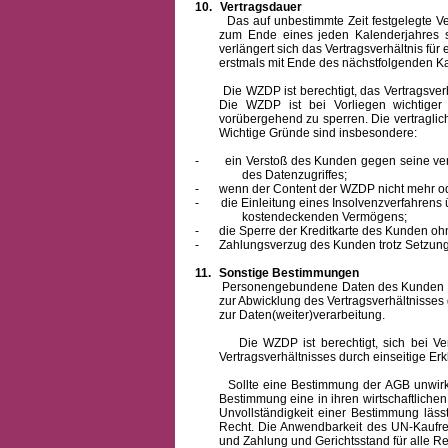
10.
Vertragsdauer
Das auf unbestimmte Zeit festgelegte Vertra
zum Ende eines jeden Kalenderjahres s
verlängert sich das Vertragsverhältnis für
erstmals mit Ende des nächstfolgenden Ka
Die WZDP ist berechtigt, das Vertragsverhäl
Die WZDP ist bei Vorliegen wichtige
vorübergehend zu sperren.
Die vertragli
Wichtige Gründe sind insbesondere:
-
ein Verstoß des Kunden gegen seine ver
des Datenzugriffes;
-
wenn der Content der WZDP nicht mehr od
-
die Einleitung eines Insolvenzverfahren
kostendeckenden Vermögens;
-
die Sperre der Kreditkarte des Kunden oh
-
Zahlungsverzug des Kunden trotz Setzung 
11.
Sonstige Bestimmungen
Personengebundene Daten des Kunden werden
zur Abwicklung des Vertragsverhältnisses
zur Daten(weiter)verarbeitung.
Die WZDP ist berechtigt, sich bei Vertra
Vertragsverhältnisses durch einseitige Er
Sollte eine Bestimmung der AGB unwirksam 
Bestimmung eine in ihren wirtschaftlich
Unvollständigkeit einer Bestimmung läss
Recht.
Die Anwendbarkeit des UN-Kaufrec
und Zahlung
und Gerichtsstand für alle Rec