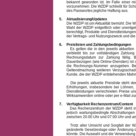
bekannt geworden ist. Im Falle einer 
vorzunehmen. Die WZDP schließt für Sch
des Passwortes jegliche Haftung aus.
5.
Aktualisierung/Updates
Die WZDP ist um Aktualität bemüht. Die WZDP 
Wahl der WZDP entgeltlich oder unentge
berechtigt, Produkte und Dienstleistungen 
der Vertrags- und Nutzungszweck und die F
6.
Preislisten und Zahlungsbedingungen
Es gelten die in den jeweils aktuellen Pr
verbleibt bis zur vollständigen Zah
Rechnungsdatum zur Zahlung fällig. B
Dauerbezügen (wie Online-Diensten) ist d
die Rechnungs-Nummer anzugeben. Bei 
Geltendmachung weiteren Verzugsschaden
Kunde, die der WZDP entstehenden Mahn-
Die jeweils aktuelle Preisliste steht dem K
Erhöhungen, insbesondere bei Löhnen, Ma
Dienstleistungen verrechneten Preise 
Wirksamwerden online oder per e-Mail zur
7.
Verfügbarkeit Rechenzentrum/Content
Das Rechenzentrum der WZDP steht im all
jedoch wartungsbedingte Abschaltungen
zwischen 20.00 Uhr und 07.00 Uhr und a
Trotz aller Umsicht und Sorgfalt der WZDP
geänderte Gesetzeslage oder Änderung du
könnte. Die Auswahl und die Verwendung d