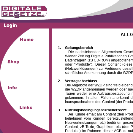
ALL
1.
Geltungsbereich
Die nachstehenden Allgemeinen Geschäftsb
Wiener Zeitung Digitale Publikationen 
Datenträgern (zB CD-ROM) angebotenem 
oder "Produkte"). Dieser Content (die
(Netzwerklösungen) zur Verfügung gestell
schriftlicher Anerkennung durch die WZDP
2.
Vertragsabschluss
Die Angebote der WZDP sind freibleibend. Au
die WZDP angenommen werden oder nach
Tagen weder eine Auftragsbestätigung n
gekommen. In allen Fällen anerkennt d
Inanspruchnahme des Content (der Produkte)
3.
Nutzungsbedingungen/Urheberrecht
Der Kunde erhält am Content (den Produkten
beliebigen vom Kunden bereitzustellen
Netzwerknutzungen, etc) bedürfen gesond
Content, zB Texte, Graphiken, etc (den P
Produkte) im Rahmen dieser AGB zu nutzen.