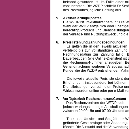
bekannt geworden ist. Im Falle einer 
vorzunehmen. Die WZDP schließt für Sch
des Passwortes jegliche Haftung aus.
5.
Aktualisierung/Updates
Die WZDP ist um Aktualität bemüht. Die WZDP 
Wahl der WZDP entgeltlich oder unentge
berechtigt, Produkte und Dienstleistungen 
der Vertrags- und Nutzungszweck und die F
6.
Preislisten und Zahlungsbedingungen
Es gelten die in den jeweils aktuellen Pr
verbleibt bis zur vollständigen Zah
Rechnungsdatum zur Zahlung fällig. B
Dauerbezügen (wie Online-Diensten) ist d
die Rechnungs-Nummer anzugeben. Bei 
Geltendmachung weiteren Verzugsschaden
Kunde, die der WZDP entstehenden Mahn-
Die jeweils aktuelle Preisliste steht dem K
Erhöhungen, insbesondere bei Löhnen, Ma
Dienstleistungen verrechneten Preise 
Wirksamwerden online oder per e-Mail zur
7.
Verfügbarkeit Rechenzentrum/Content
Das Rechenzentrum der WZDP steht im all
jedoch wartungsbedingte Abschaltungen
zwischen 20.00 Uhr und 07.00 Uhr und a
Trotz aller Umsicht und Sorgfalt der WZDP
geänderte Gesetzeslage oder Änderung du
könnte. Die Auswahl und die Verwendung d