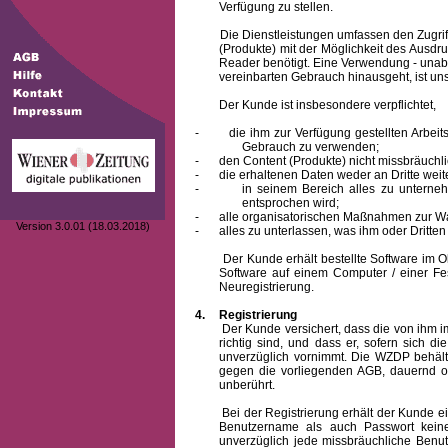
Verfügung zu stellen.
Die Dienstleistungen umfassen den Zugriff
(Produkte) mit der Möglichkeit des Ausd
Reader benötigt. Eine Verwendung - unab
vereinbarten Gebrauch hinausgeht, ist unst
Der Kunde ist insbesondere verpflichtet,
-
die ihm zur Verfügung gestellten Arbe
Gebrauch zu verwenden;
-
den Content (Produkte) nicht missbräuchl
-
die erhaltenen Daten weder an Dritte weit
-
in seinem Bereich alles zu unterne
entsprochen wird;
-
alle organisatorischen Maßnahmen zur W
Version 3.0.01 (18.03.2018)
-
alles zu unterlassen, was ihm oder Dritt
Der Kunde erhält bestellte Software im Obje
Software auf einem Computer / einer Fes
Neuregistrierung.
4.
Registrierung
Der Kunde versichert, dass die von ihm
richtig sind, und dass er, sofern sich 
unverzüglich vornimmt. Die WZDP behält
gegen die vorliegenden AGB, dauernd o
unberührt.
Bei der Registrierung erhält der Kunde e
Benutzername
als auch Passwort keine
unverzüglich jede missbräuchliche Ben