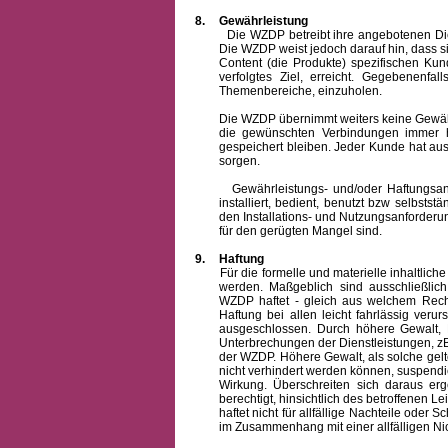
8.
Gewährleistung
Die WZDP betreibt ihre angebotenen Dienstl
Die WZDP weist jedoch darauf hin, dass s
Content (die Produkte) spezifischen Ku
verfolgtes Ziel, erreicht. Gegebenenfa
Themenbereiche, einzuholen.
Die WZDP übernimmt weiters keine Gewähr od
die gewünschten Verbindungen immer h
gespeichert bleiben. Jeder Kunde hat au
sorgen.
Gewährleistungs- und/oder Haftungsansprü
installiert, bedient, benutzt bzw selbsts
den Installations- und Nutzungsanforderu
für den gerügten Mangel sind.
9.
Haftung
Für die formelle und materielle inhaltli
werden. Maßgeblich sind ausschließlic
WZDP haftet - gleich aus welchem Recht
Haftung bei allen leicht fahrlässig ver
ausgeschlossen.
Durch höhere Gewalt, 
Unterbrechungen der Dienstleistungen, zB
der WZDP. Höhere Gewalt, als solche gelt
nicht verhindert werden können, suspendie
Wirkung. Überschreiten sich daraus er
berechtigt, hinsichtlich des betroffenen
haftet nicht für allfällige Nachteile ode
im Zusammenhang mit einer allfälligen Ni