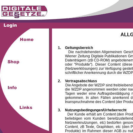
ALL
1.
Geltungsbereich
Die nachstehenden Allgemeinen Geschäftsb
Wiener Zeitung Digitale Publikationen 
Datenträgern (zB CD-ROM) angebotenem 
oder "Produkte"). Dieser Content (die
(Netzwerklösungen) zur Verfügung gestell
schriftlicher Anerkennung durch die WZDP
2.
Vertragsabschluss
Die Angebote der WZDP sind freibleibend. Au
die WZDP angenommen werden oder nach
Tagen weder eine Auftragsbestätigung n
gekommen. In allen Fällen anerkennt d
Inanspruchnahme des Content (der Produkte)
3.
Nutzungsbedingungen/Urheberrecht
Der Kunde erhält am Content (den Produkten
beliebigen vom Kunden bereitzustellen
Netzwerknutzungen, etc) bedürfen gesond
Content, zB Texte, Graphiken, etc (den P
Produkte) im Rahmen dieser AGB zu nutzen.