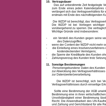
10.
Vertragsdauer
Das auf unbestimmte Zeit festgelegte Vertra
zum Ende eines jeden Kalenderjahres s
verlängert sich das Vertragsverhältnis für
erstmals mit Ende des nächstfolgenden Ka
Die WZDP ist berechtigt, das Vertragsverhäl
Die WZDP ist bei Vorliegen wichtige
vorübergehend zu sperren.
Die vertragli
Wichtige Gründe sind insbesondere:
-
ein Verstoß des Kunden gegen seine ver
des Datenzugriffes;
-
wenn der Content der WZDP nicht mehr od
-
die Einleitung eines Insolvenzverfahren
kostendeckenden Vermögens;
-
die Sperre der Kreditkarte des Kunden oh
-
Zahlungsverzug des Kunden trotz Setzung 
11.
Sonstige Bestimmungen
Personengebundene Daten des Kunden werden
zur Abwicklung des Vertragsverhältnisses
zur Daten(weiter)verarbeitung.
Die WZDP ist berechtigt, sich bei Vertra
Vertragsverhältnisses durch einseitige Er
Sollte eine Bestimmung der AGB unwirksam 
Bestimmung eine in ihren wirtschaftlich
Unvollständigkeit einer Bestimmung läss
Recht.
Die Anwendbarkeit des UN-Kaufrec
und Zahlung
und Gerichtsstand für alle Rec