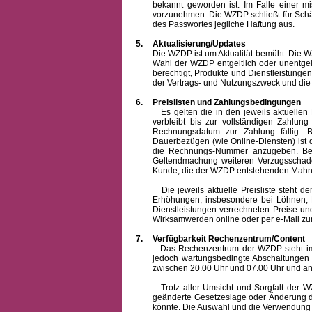
bekannt geworden ist. Im Falle einer 
vorzunehmen. Die WZDP schließt für Sch
des Passwortes jegliche Haftung aus.
5.
Aktualisierung/Updates
Die WZDP ist um Aktualität bemüht. Die WZDP 
Wahl der WZDP entgeltlich oder unentge
berechtigt, Produkte und Dienstleistungen 
der Vertrags- und Nutzungszweck und die F
6.
Preislisten und Zahlungsbedingungen
Es gelten die in den jeweils aktuellen Pr
verbleibt bis zur vollständigen Zah
Rechnungsdatum zur Zahlung fällig. B
Dauerbezügen (wie Online-Diensten) ist d
die Rechnungs-Nummer anzugeben. Bei 
Geltendmachung weiteren Verzugsschaden
Kunde, die der WZDP entstehenden Mahn-
Die jeweils aktuelle Preisliste steht dem K
Erhöhungen, insbesondere bei Löhnen, Ma
Dienstleistungen verrechneten Preise 
Wirksamwerden online oder per e-Mail zur
7.
Verfügbarkeit Rechenzentrum/Content
Das Rechenzentrum der WZDP steht im all
jedoch wartungsbedingte Abschaltungen
zwischen 20.00 Uhr und 07.00 Uhr und a
Trotz aller Umsicht und Sorgfalt der WZDP
geänderte Gesetzeslage oder Änderung du
könnte. Die Auswahl und die Verwendung d