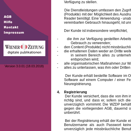
Verfügung zu stellen.
Die Dienstleistungen umfassen den Zugriff
(Produkte) mit der Möglichkeit des Ausd
Reader benötigt. Eine Verwendung - unab
vereinbarten Gebrauch hinausgeht, ist unst
Der Kunde ist insbesondere verpflichtet,
-
die ihm zur Verfügung gestellten Arbe
Gebrauch zu verwenden;
-
den Content (Produkte) nicht missbräuchl
-
die erhaltenen Daten weder an Dritte weit
-
in seinem Bereich alles zu unterne
entsprochen wird;
-
alle organisatorischen Maßnahmen zur W
Version 3.0.01 (18.03.2018)
-
alles zu unterlassen, was ihm oder Dritt
Der Kunde erhält bestellte Software im Obje
Software auf einem Computer / einer Fes
Neuregistrierung.
4.
Registrierung
Der Kunde versichert, dass die von ihm
richtig sind, und dass er, sofern sich 
unverzüglich vornimmt. Die WZDP behält
gegen die vorliegenden AGB, dauernd o
unberührt.
Bei der Registrierung erhält der Kunde e
Benutzername
als auch Passwort keine
unverzüglich jede missbräuchliche Ben