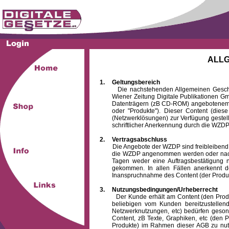
ALL
1.
Geltungsbereich
Die nachstehenden Allgemeinen Geschäftsb
Wiener Zeitung Digitale Publikationen 
Datenträgern (zB CD-ROM) angebotenem 
oder "Produkte"). Dieser Content (die
(Netzwerklösungen) zur Verfügung gestell
schriftlicher Anerkennung durch die WZDP
2.
Vertragsabschluss
Die Angebote der WZDP sind freibleibend. Au
die WZDP angenommen werden oder nach
Tagen weder eine Auftragsbestätigung n
gekommen. In allen Fällen anerkennt d
Inanspruchnahme des Content (der Produkte)
3.
Nutzungsbedingungen/Urheberrecht
Der Kunde erhält am Content (den Produkten
beliebigen vom Kunden bereitzustellen
Netzwerknutzungen, etc) bedürfen gesond
Content, zB Texte, Graphiken, etc (den P
Produkte) im Rahmen dieser AGB zu nutzen.