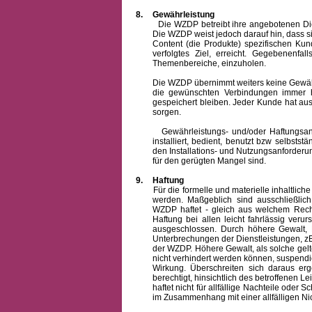
8.
Gewährleistung
Die WZDP betreibt ihre angebotenen Dienstl
Die WZDP weist jedoch darauf hin, dass s
Content (die Produkte) spezifischen Ku
verfolgtes Ziel, erreicht. Gegebenenfa
Themenbereiche, einzuholen.
Die WZDP übernimmt weiters keine Gewähr od
die gewünschten Verbindungen immer h
gespeichert bleiben. Jeder Kunde hat au
sorgen.
Gewährleistungs- und/oder Haftungsansprü
installiert, bedient, benutzt bzw selbsts
den Installations- und Nutzungsanforderu
für den gerügten Mangel sind.
9.
Haftung
Für die formelle und materielle inhaltli
werden. Maßgeblich sind ausschließlic
WZDP haftet - gleich aus welchem Recht
Haftung bei allen leicht fahrlässig ver
ausgeschlossen.
Durch höhere Gewalt, 
Unterbrechungen der Dienstleistungen, zB
der WZDP. Höhere Gewalt, als solche gelt
nicht verhindert werden können, suspendie
Wirkung. Überschreiten sich daraus er
berechtigt, hinsichtlich des betroffenen
haftet nicht für allfällige Nachteile ode
im Zusammenhang mit einer allfälligen Ni