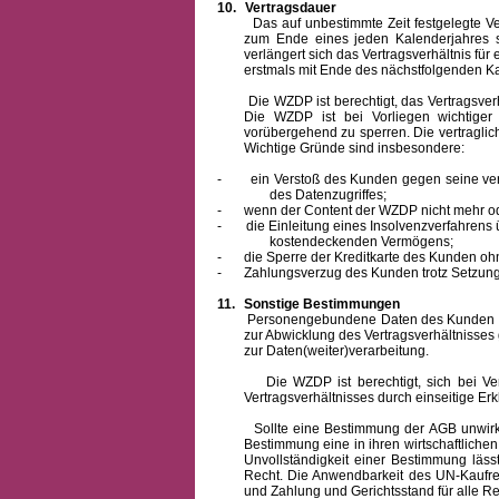
10.
Vertragsdauer
Das auf unbestimmte Zeit festgelegte Vertra
zum Ende eines jeden Kalenderjahres s
verlängert sich das Vertragsverhältnis für
erstmals mit Ende des nächstfolgenden Ka
Die WZDP ist berechtigt, das Vertragsverhäl
Die WZDP ist bei Vorliegen wichtige
vorübergehend zu sperren.
Die vertragli
Wichtige Gründe sind insbesondere:
-
ein Verstoß des Kunden gegen seine ver
des Datenzugriffes;
-
wenn der Content der WZDP nicht mehr od
-
die Einleitung eines Insolvenzverfahren
kostendeckenden Vermögens;
-
die Sperre der Kreditkarte des Kunden oh
-
Zahlungsverzug des Kunden trotz Setzung 
11.
Sonstige Bestimmungen
Personengebundene Daten des Kunden werden
zur Abwicklung des Vertragsverhältnisses
zur Daten(weiter)verarbeitung.
Die WZDP ist berechtigt, sich bei Vertra
Vertragsverhältnisses durch einseitige Er
Sollte eine Bestimmung der AGB unwirksam 
Bestimmung eine in ihren wirtschaftlich
Unvollständigkeit einer Bestimmung läss
Recht.
Die Anwendbarkeit des UN-Kaufrec
und Zahlung
und Gerichtsstand für alle Rec