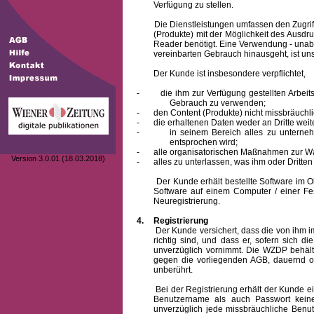
Verfügung zu stellen.
Die Dienstleistungen umfassen den Zugriff
(Produkte) mit der Möglichkeit des Ausd
Reader benötigt. Eine Verwendung - unab
vereinbarten Gebrauch hinausgeht, ist unst
Der Kunde ist insbesondere verpflichtet,
-
die ihm zur Verfügung gestellten Arbe
Gebrauch zu verwenden;
-
den Content (Produkte) nicht missbräuchl
-
die erhaltenen Daten weder an Dritte weit
-
in seinem Bereich alles zu unterne
entsprochen wird;
-
alle organisatorischen Maßnahmen zur W
Version 3.0.01 (18.03.2018)
-
alles zu unterlassen, was ihm oder Dritt
Der Kunde erhält bestellte Software im Obje
Software auf einem Computer / einer Fes
Neuregistrierung.
4.
Registrierung
Der Kunde versichert, dass die von ihm
richtig sind, und dass er, sofern sich 
unverzüglich vornimmt. Die WZDP behält
gegen die vorliegenden AGB, dauernd o
unberührt.
Bei der Registrierung erhält der Kunde e
Benutzername
als auch Passwort keine
unverzüglich jede missbräuchliche Ben