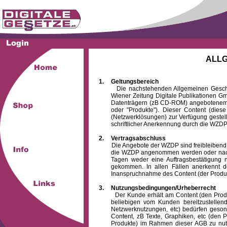
ALL
1.
Geltungsbereich
Die nachstehenden Allgemeinen Geschäftsb
Wiener Zeitung Digitale Publikationen 
Datenträgern (zB CD-ROM) angebotenem 
oder "Produkte"). Dieser Content (die
(Netzwerklösungen) zur Verfügung gestell
schriftlicher Anerkennung durch die WZDP
2.
Vertragsabschluss
Die Angebote der WZDP sind freibleibend. Au
die WZDP angenommen werden oder nach
Tagen weder eine Auftragsbestätigung n
gekommen. In allen Fällen anerkennt d
Inanspruchnahme des Content (der Produkte)
3.
Nutzungsbedingungen/Urheberrecht
Der Kunde erhält am Content (den Produkten
beliebigen vom Kunden bereitzustellen
Netzwerknutzungen, etc) bedürfen gesond
Content, zB Texte, Graphiken, etc (den P
Produkte) im Rahmen dieser AGB zu nutzen.