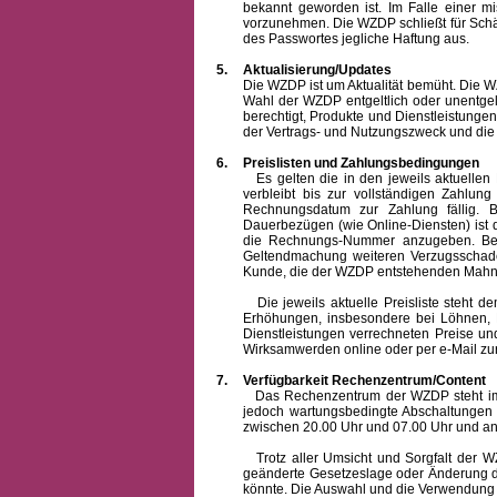
bekannt geworden ist. Im Falle einer 
vorzunehmen. Die WZDP schließt für Sch
des Passwortes jegliche Haftung aus.
5.
Aktualisierung/Updates
Die WZDP ist um Aktualität bemüht. Die WZDP 
Wahl der WZDP entgeltlich oder unentge
berechtigt, Produkte und Dienstleistungen 
der Vertrags- und Nutzungszweck und die F
6.
Preislisten und Zahlungsbedingungen
Es gelten die in den jeweils aktuellen Pr
verbleibt bis zur vollständigen Zah
Rechnungsdatum zur Zahlung fällig. B
Dauerbezügen (wie Online-Diensten) ist d
die Rechnungs-Nummer anzugeben. Bei 
Geltendmachung weiteren Verzugsschaden
Kunde, die der WZDP entstehenden Mahn-
Die jeweils aktuelle Preisliste steht dem K
Erhöhungen, insbesondere bei Löhnen, Ma
Dienstleistungen verrechneten Preise 
Wirksamwerden online oder per e-Mail zur
7.
Verfügbarkeit Rechenzentrum/Content
Das Rechenzentrum der WZDP steht im all
jedoch wartungsbedingte Abschaltungen
zwischen 20.00 Uhr und 07.00 Uhr und a
Trotz aller Umsicht und Sorgfalt der WZDP
geänderte Gesetzeslage oder Änderung du
könnte. Die Auswahl und die Verwendung d