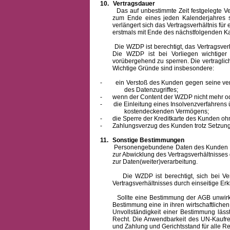
10.
Vertragsdauer
Das auf unbestimmte Zeit festgelegte Vertra
zum Ende eines jeden Kalenderjahres s
verlängert sich das Vertragsverhältnis für
erstmals mit Ende des nächstfolgenden Ka
Die WZDP ist berechtigt, das Vertragsverhäl
Die WZDP ist bei Vorliegen wichtige
vorübergehend zu sperren.
Die vertragli
Wichtige Gründe sind insbesondere:
-
ein Verstoß des Kunden gegen seine ver
des Datenzugriffes;
-
wenn der Content der WZDP nicht mehr od
-
die Einleitung eines Insolvenzverfahren
kostendeckenden Vermögens;
-
die Sperre der Kreditkarte des Kunden oh
-
Zahlungsverzug des Kunden trotz Setzung 
11.
Sonstige Bestimmungen
Personengebundene Daten des Kunden werden
zur Abwicklung des Vertragsverhältnisses
zur Daten(weiter)verarbeitung.
Die WZDP ist berechtigt, sich bei Vertra
Vertragsverhältnisses durch einseitige Er
Sollte eine Bestimmung der AGB unwirksam 
Bestimmung eine in ihren wirtschaftlich
Unvollständigkeit einer Bestimmung läss
Recht.
Die Anwendbarkeit des UN-Kaufrec
und Zahlung
und Gerichtsstand für alle Rec