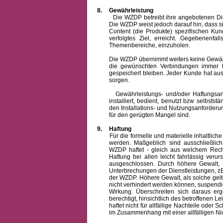
8.
Gewährleistung
Die WZDP betreibt ihre angebotenen Dienstl
Die WZDP weist jedoch darauf hin, dass s
Content (die Produkte) spezifischen Ku
verfolgtes Ziel, erreicht. Gegebenenfa
Themenbereiche, einzuholen.
Die WZDP übernimmt weiters keine Gewähr od
die gewünschten Verbindungen immer h
gespeichert bleiben. Jeder Kunde hat au
sorgen.
Gewährleistungs- und/oder Haftungsansprü
installiert, bedient, benutzt bzw selbsts
den Installations- und Nutzungsanforderu
für den gerügten Mangel sind.
9.
Haftung
Für die formelle und materielle inhaltli
werden. Maßgeblich sind ausschließlic
WZDP haftet - gleich aus welchem Recht
Haftung bei allen leicht fahrlässig ver
ausgeschlossen.
Durch höhere Gewalt, 
Unterbrechungen der Dienstleistungen, zB
der WZDP. Höhere Gewalt, als solche gelt
nicht verhindert werden können, suspendie
Wirkung. Überschreiten sich daraus er
berechtigt, hinsichtlich des betroffenen
haftet nicht für allfällige Nachteile ode
im Zusammenhang mit einer allfälligen Ni