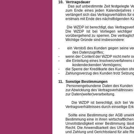
10.
Vertragsdauer
Das auf unbestimmte Zeit festgelegte Vertra
zum Ende eines jeden Kalenderjahres s
verlängert sich das Vertragsverhältnis für
erstmals mit Ende des nächstfolgenden Ka
Die WZDP ist berechtigt, das Vertragsverhäl
Die WZDP ist bei Vorliegen wichtige
vorübergehend zu sperren.
Die vertragli
Wichtige Gründe sind insbesondere:
-
ein Verstoß des Kunden gegen seine ver
des Datenzugriffes;
-
wenn der Content der WZDP nicht mehr od
-
die Einleitung eines Insolvenzverfahren
kostendeckenden Vermögens;
-
die Sperre der Kreditkarte des Kunden oh
-
Zahlungsverzug des Kunden trotz Setzung 
11.
Sonstige Bestimmungen
Personengebundene Daten des Kunden werden
zur Abwicklung des Vertragsverhältnisses
zur Daten(weiter)verarbeitung.
Die WZDP ist berechtigt, sich bei Vertra
Vertragsverhältnisses durch einseitige Er
Sollte eine Bestimmung der AGB unwirksam 
Bestimmung eine in ihren wirtschaftlich
Unvollständigkeit einer Bestimmung läss
Recht.
Die Anwendbarkeit des UN-Kaufrec
und Zahlung
und Gerichtsstand für alle Rec