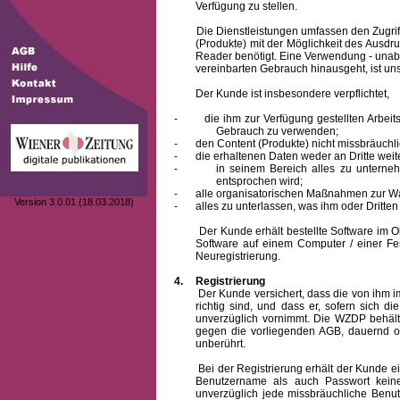
Verfügung zu stellen.
Die Dienstleistungen umfassen den Zugriff
(Produkte) mit der Möglichkeit des Ausd
Reader benötigt. Eine Verwendung - unab
vereinbarten Gebrauch hinausgeht, ist unst
Der Kunde ist insbesondere verpflichtet,
-
die ihm zur Verfügung gestellten Arbe
Gebrauch zu verwenden;
-
den Content (Produkte) nicht missbräuchl
-
die erhaltenen Daten weder an Dritte weit
-
in seinem Bereich alles zu unterne
entsprochen wird;
-
alle organisatorischen Maßnahmen zur W
Version 3.0.01 (18.03.2018)
-
alles zu unterlassen, was ihm oder Dritt
Der Kunde erhält bestellte Software im Obje
Software auf einem Computer / einer Fes
Neuregistrierung.
4.
Registrierung
Der Kunde versichert, dass die von ihm
richtig sind, und dass er, sofern sich 
unverzüglich vornimmt. Die WZDP behält
gegen die vorliegenden AGB, dauernd o
unberührt.
Bei der Registrierung erhält der Kunde e
Benutzername
als auch Passwort keine
unverzüglich jede missbräuchliche Ben