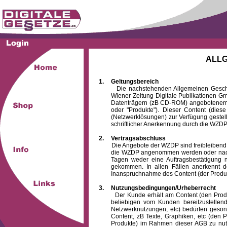
ALL
1.
Geltungsbereich
Die nachstehenden Allgemeinen Geschäftsb
Wiener Zeitung Digitale Publikationen 
Datenträgern (zB CD-ROM) angebotenem 
oder "Produkte"). Dieser Content (die
(Netzwerklösungen) zur Verfügung gestell
schriftlicher Anerkennung durch die WZDP
2.
Vertragsabschluss
Die Angebote der WZDP sind freibleibend. Au
die WZDP angenommen werden oder nach
Tagen weder eine Auftragsbestätigung n
gekommen. In allen Fällen anerkennt d
Inanspruchnahme des Content (der Produkte)
3.
Nutzungsbedingungen/Urheberrecht
Der Kunde erhält am Content (den Produkten
beliebigen vom Kunden bereitzustellen
Netzwerknutzungen, etc) bedürfen gesond
Content, zB Texte, Graphiken, etc (den P
Produkte) im Rahmen dieser AGB zu nutzen.