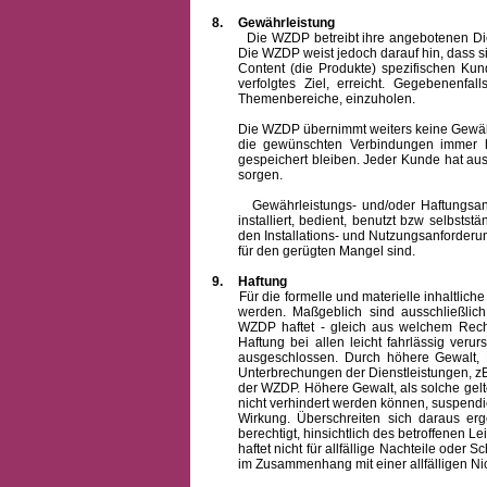
8.
Gewährleistung
Die WZDP betreibt ihre angebotenen Dienstl
Die WZDP weist jedoch darauf hin, dass s
Content (die Produkte) spezifischen Ku
verfolgtes Ziel, erreicht. Gegebenenfa
Themenbereiche, einzuholen.
Die WZDP übernimmt weiters keine Gewähr od
die gewünschten Verbindungen immer h
gespeichert bleiben. Jeder Kunde hat au
sorgen.
Gewährleistungs- und/oder Haftungsansprü
installiert, bedient, benutzt bzw selbsts
den Installations- und Nutzungsanforderu
für den gerügten Mangel sind.
9.
Haftung
Für die formelle und materielle inhaltli
werden. Maßgeblich sind ausschließlic
WZDP haftet - gleich aus welchem Recht
Haftung bei allen leicht fahrlässig ver
ausgeschlossen.
Durch höhere Gewalt, 
Unterbrechungen der Dienstleistungen, zB
der WZDP. Höhere Gewalt, als solche gelt
nicht verhindert werden können, suspendie
Wirkung. Überschreiten sich daraus er
berechtigt, hinsichtlich des betroffenen
haftet nicht für allfällige Nachteile ode
im Zusammenhang mit einer allfälligen Ni