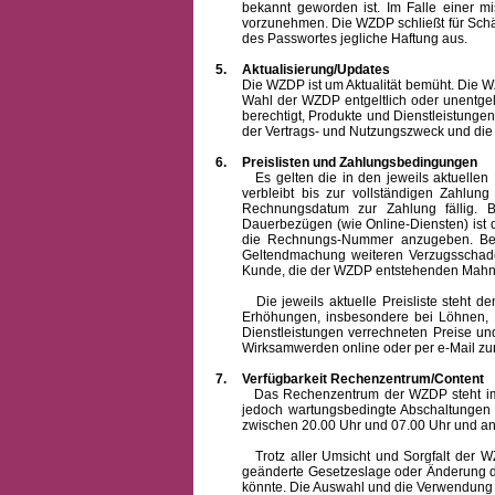
bekannt geworden ist. Im Falle einer 
vorzunehmen. Die WZDP schließt für Sch
des Passwortes jegliche Haftung aus.
5.
Aktualisierung/Updates
Die WZDP ist um Aktualität bemüht. Die WZDP 
Wahl der WZDP entgeltlich oder unentge
berechtigt, Produkte und Dienstleistungen 
der Vertrags- und Nutzungszweck und die F
6.
Preislisten und Zahlungsbedingungen
Es gelten die in den jeweils aktuellen Pr
verbleibt bis zur vollständigen Zah
Rechnungsdatum zur Zahlung fällig. B
Dauerbezügen (wie Online-Diensten) ist d
die Rechnungs-Nummer anzugeben. Bei 
Geltendmachung weiteren Verzugsschaden
Kunde, die der WZDP entstehenden Mahn-
Die jeweils aktuelle Preisliste steht dem K
Erhöhungen, insbesondere bei Löhnen, Ma
Dienstleistungen verrechneten Preise 
Wirksamwerden online oder per e-Mail zur
7.
Verfügbarkeit Rechenzentrum/Content
Das Rechenzentrum der WZDP steht im all
jedoch wartungsbedingte Abschaltungen
zwischen 20.00 Uhr und 07.00 Uhr und a
Trotz aller Umsicht und Sorgfalt der WZDP
geänderte Gesetzeslage oder Änderung du
könnte. Die Auswahl und die Verwendung d