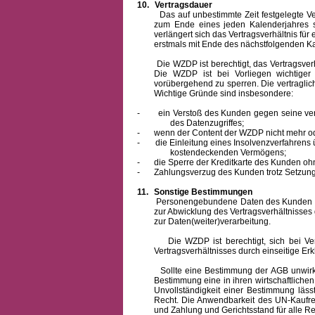
10.
Vertragsdauer
Das auf unbestimmte Zeit festgelegte Vertra
zum Ende eines jeden Kalenderjahres s
verlängert sich das Vertragsverhältnis für
erstmals mit Ende des nächstfolgenden Ka
Die WZDP ist berechtigt, das Vertragsverhäl
Die WZDP ist bei Vorliegen wichtige
vorübergehend zu sperren.
Die vertragli
Wichtige Gründe sind insbesondere:
-
ein Verstoß des Kunden gegen seine ver
des Datenzugriffes;
-
wenn der Content der WZDP nicht mehr od
-
die Einleitung eines Insolvenzverfahren
kostendeckenden Vermögens;
-
die Sperre der Kreditkarte des Kunden oh
-
Zahlungsverzug des Kunden trotz Setzung 
11.
Sonstige Bestimmungen
Personengebundene Daten des Kunden werden
zur Abwicklung des Vertragsverhältnisses
zur Daten(weiter)verarbeitung.
Die WZDP ist berechtigt, sich bei Vertra
Vertragsverhältnisses durch einseitige Er
Sollte eine Bestimmung der AGB unwirksam 
Bestimmung eine in ihren wirtschaftlich
Unvollständigkeit einer Bestimmung läss
Recht.
Die Anwendbarkeit des UN-Kaufrec
und Zahlung
und Gerichtsstand für alle Rec