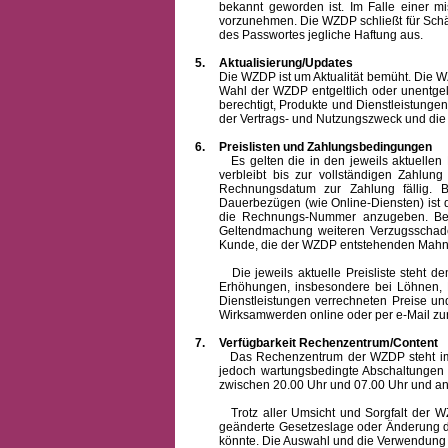
bekannt geworden ist. Im Falle einer 
vorzunehmen. Die WZDP schließt für Sch
des Passwortes jegliche Haftung aus.
5.
Aktualisierung/Updates
Die WZDP ist um Aktualität bemüht. Die WZDP 
Wahl der WZDP entgeltlich oder unentge
berechtigt, Produkte und Dienstleistungen 
der Vertrags- und Nutzungszweck und die F
6.
Preislisten und Zahlungsbedingungen
Es gelten die in den jeweils aktuellen Pr
verbleibt bis zur vollständigen Zah
Rechnungsdatum zur Zahlung fällig. B
Dauerbezügen (wie Online-Diensten) ist d
die Rechnungs-Nummer anzugeben. Bei 
Geltendmachung weiteren Verzugsschaden
Kunde, die der WZDP entstehenden Mahn-
Die jeweils aktuelle Preisliste steht dem K
Erhöhungen, insbesondere bei Löhnen, Ma
Dienstleistungen verrechneten Preise 
Wirksamwerden online oder per e-Mail zur
7.
Verfügbarkeit Rechenzentrum/Content
Das Rechenzentrum der WZDP steht im all
jedoch wartungsbedingte Abschaltungen
zwischen 20.00 Uhr und 07.00 Uhr und a
Trotz aller Umsicht und Sorgfalt der WZDP
geänderte Gesetzeslage oder Änderung du
könnte. Die Auswahl und die Verwendung d