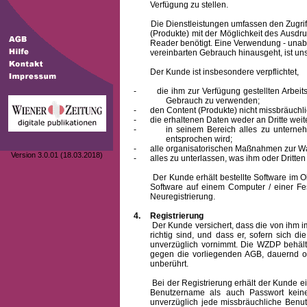
Verfügung zu stellen.
Die Dienstleistungen umfassen den Zugriff
(Produkte) mit der Möglichkeit des Ausd
Reader benötigt. Eine Verwendung - unab
vereinbarten Gebrauch hinausgeht, ist unst
Der Kunde ist insbesondere verpflichtet,
-
die ihm zur Verfügung gestellten Arbe
Gebrauch zu verwenden;
-
den Content (Produkte) nicht missbräuchl
-
die erhaltenen Daten weder an Dritte weit
-
in seinem Bereich alles zu unterne
entsprochen wird;
-
alle organisatorischen Maßnahmen zur W
Version 3.0.01 (18.03.2018)
-
alles zu unterlassen, was ihm oder Dritt
Der Kunde erhält bestellte Software im Obje
Software auf einem Computer / einer Fes
Neuregistrierung.
4.
Registrierung
Der Kunde versichert, dass die von ihm
richtig sind, und dass er, sofern sich 
unverzüglich vornimmt. Die WZDP behält
gegen die vorliegenden AGB, dauernd o
unberührt.
Bei der Registrierung erhält der Kunde e
Benutzername
als auch Passwort keine
unverzüglich jede missbräuchliche Ben