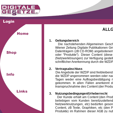
ALL
1.
Geltungsbereich
Die nachstehenden Allgemeinen Geschäftsb
Wiener Zeitung Digitale Publikationen 
Datenträgern (zB CD-ROM) angebotenem 
oder "Produkte"). Dieser Content (die
(Netzwerklösungen) zur Verfügung gestell
schriftlicher Anerkennung durch die WZDP
2.
Vertragsabschluss
Die Angebote der WZDP sind freibleibend. Au
die WZDP angenommen werden oder nach
Tagen weder eine Auftragsbestätigung n
gekommen. In allen Fällen anerkennt d
Inanspruchnahme des Content (der Produkte)
3.
Nutzungsbedingungen/Urheberrecht
Der Kunde erhält am Content (den Produkten
beliebigen vom Kunden bereitzustellen
Netzwerknutzungen, etc) bedürfen gesond
Content, zB Texte, Graphiken, etc (den P
Produkte) im Rahmen dieser AGB zu nutzen.