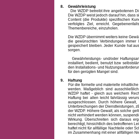
8.
Gewährleistung
Die WZDP betreibt ihre angebotenen Dienstl
Die WZDP weist jedoch darauf hin, dass s
Content (die Produkte) spezifischen Ku
verfolgtes Ziel, erreicht. Gegebenenfa
Themenbereiche, einzuholen.
Die WZDP übernimmt weiters keine Gewähr od
die gewünschten Verbindungen immer h
gespeichert bleiben. Jeder Kunde hat au
sorgen.
Gewährleistungs- und/oder Haftungsansprü
installiert, bedient, benutzt bzw selbsts
den Installations- und Nutzungsanforderu
für den gerügten Mangel sind.
9.
Haftung
Für die formelle und materielle inhaltli
werden. Maßgeblich sind ausschließlic
WZDP haftet - gleich aus welchem Recht
Haftung bei allen leicht fahrlässig ver
ausgeschlossen.
Durch höhere Gewalt, 
Unterbrechungen der Dienstleistungen, zB
der WZDP. Höhere Gewalt, als solche gelt
nicht verhindert werden können, suspendie
Wirkung. Überschreiten sich daraus er
berechtigt, hinsichtlich des betroffenen
haftet nicht für allfällige Nachteile ode
im Zusammenhang mit einer allfälligen Ni