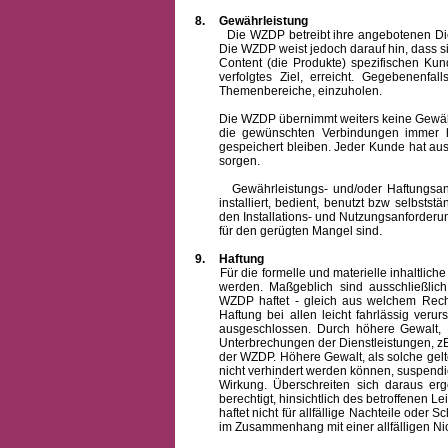
8.
Gewährleistung
Die WZDP betreibt ihre angebotenen Dienstl
Die WZDP weist jedoch darauf hin, dass s
Content (die Produkte) spezifischen Ku
verfolgtes Ziel, erreicht. Gegebenenfa
Themenbereiche, einzuholen.
Die WZDP übernimmt weiters keine Gewähr od
die gewünschten Verbindungen immer h
gespeichert bleiben. Jeder Kunde hat au
sorgen.
Gewährleistungs- und/oder Haftungsansprü
installiert, bedient, benutzt bzw selbsts
den Installations- und Nutzungsanforderu
für den gerügten Mangel sind.
9.
Haftung
Für die formelle und materielle inhaltli
werden. Maßgeblich sind ausschließlic
WZDP haftet - gleich aus welchem Recht
Haftung bei allen leicht fahrlässig ver
ausgeschlossen.
Durch höhere Gewalt, 
Unterbrechungen der Dienstleistungen, zB
der WZDP. Höhere Gewalt, als solche gelt
nicht verhindert werden können, suspendie
Wirkung. Überschreiten sich daraus er
berechtigt, hinsichtlich des betroffenen
haftet nicht für allfällige Nachteile ode
im Zusammenhang mit einer allfälligen Ni