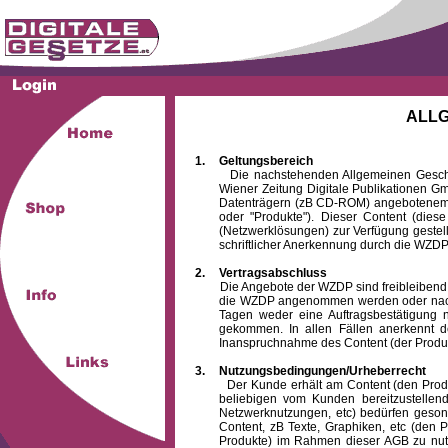
ALL
1.
Geltungsbereich
Die nachstehenden Allgemeinen Geschäftsb
Wiener Zeitung Digitale Publikationen 
Datenträgern (zB CD-ROM) angebotenem 
oder "Produkte"). Dieser Content (die
(Netzwerklösungen) zur Verfügung gestell
schriftlicher Anerkennung durch die WZDP
2.
Vertragsabschluss
Die Angebote der WZDP sind freibleibend. Au
die WZDP angenommen werden oder nach
Tagen weder eine Auftragsbestätigung n
gekommen. In allen Fällen anerkennt d
Inanspruchnahme des Content (der Produkte)
3.
Nutzungsbedingungen/Urheberrecht
Der Kunde erhält am Content (den Produkten
beliebigen vom Kunden bereitzustellen
Netzwerknutzungen, etc) bedürfen gesond
Content, zB Texte, Graphiken, etc (den P
Produkte) im Rahmen dieser AGB zu nutzen.