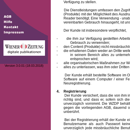
Verfügung zu stellen.
Die Dienstleistungen umfassen den Zugriff
(Produkte) mit der Möglichkeit des Ausd
Reader benötigt. Eine Verwendung - unab
vereinbarten Gebrauch hinausgeht, ist unst
Der Kunde ist insbesondere verpflichtet,
-
die ihm zur Verfügung gestellten Arbe
Gebrauch zu verwenden;
-
den Content (Produkte) nicht missbräuchl
-
die erhaltenen Daten weder an Dritte weit
-
in seinem Bereich alles zu unterne
entsprochen wird;
-
alle organisatorischen Maßnahmen zur W
Version 3.0.01 (18.03.2018)
-
alles zu unterlassen, was ihm oder Dritt
Der Kunde erhält bestellte Software im Obje
Software auf einem Computer / einer Fes
Neuregistrierung.
4.
Registrierung
Der Kunde versichert, dass die von ihm
richtig sind, und dass er, sofern sich 
unverzüglich vornimmt. Die WZDP behält
gegen die vorliegenden AGB, dauernd o
unberührt.
Bei der Registrierung erhält der Kunde e
Benutzername
als auch Passwort keine
unverzüglich jede missbräuchliche Ben