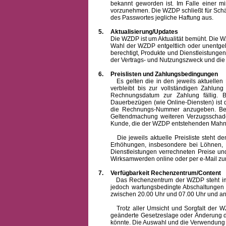
bekannt geworden ist. Im Falle einer 
vorzunehmen. Die WZDP schließt für Sch
des Passwortes jegliche Haftung aus.
5.
Aktualisierung/Updates
Die WZDP ist um Aktualität bemüht. Die WZDP 
Wahl der WZDP entgeltlich oder unentge
berechtigt, Produkte und Dienstleistungen 
der Vertrags- und Nutzungszweck und die F
6.
Preislisten und Zahlungsbedingungen
Es gelten die in den jeweils aktuellen Pr
verbleibt bis zur vollständigen Zah
Rechnungsdatum zur Zahlung fällig. B
Dauerbezügen (wie Online-Diensten) ist d
die Rechnungs-Nummer anzugeben. Bei 
Geltendmachung weiteren Verzugsschaden
Kunde, die der WZDP entstehenden Mahn-
Die jeweils aktuelle Preisliste steht dem K
Erhöhungen, insbesondere bei Löhnen, Ma
Dienstleistungen verrechneten Preise 
Wirksamwerden online oder per e-Mail zur
7.
Verfügbarkeit Rechenzentrum/Content
Das Rechenzentrum der WZDP steht im all
jedoch wartungsbedingte Abschaltungen
zwischen 20.00 Uhr und 07.00 Uhr und a
Trotz aller Umsicht und Sorgfalt der WZDP
geänderte Gesetzeslage oder Änderung du
könnte. Die Auswahl und die Verwendung d