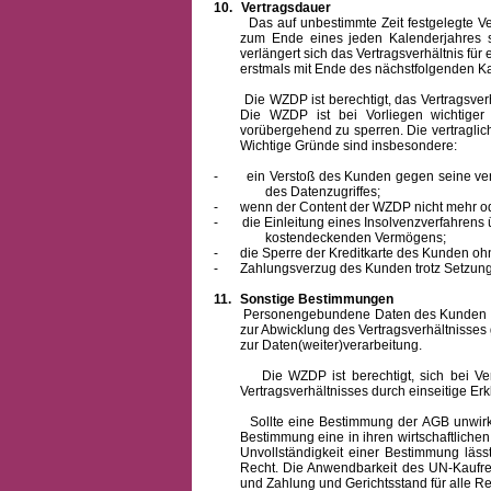
10.
Vertragsdauer
Das auf unbestimmte Zeit festgelegte Vertra
zum Ende eines jeden Kalenderjahres s
verlängert sich das Vertragsverhältnis für
erstmals mit Ende des nächstfolgenden Ka
Die WZDP ist berechtigt, das Vertragsverhäl
Die WZDP ist bei Vorliegen wichtige
vorübergehend zu sperren.
Die vertragli
Wichtige Gründe sind insbesondere:
-
ein Verstoß des Kunden gegen seine ver
des Datenzugriffes;
-
wenn der Content der WZDP nicht mehr od
-
die Einleitung eines Insolvenzverfahren
kostendeckenden Vermögens;
-
die Sperre der Kreditkarte des Kunden oh
-
Zahlungsverzug des Kunden trotz Setzung 
11.
Sonstige Bestimmungen
Personengebundene Daten des Kunden werden
zur Abwicklung des Vertragsverhältnisses
zur Daten(weiter)verarbeitung.
Die WZDP ist berechtigt, sich bei Vertra
Vertragsverhältnisses durch einseitige Er
Sollte eine Bestimmung der AGB unwirksam 
Bestimmung eine in ihren wirtschaftlich
Unvollständigkeit einer Bestimmung läss
Recht.
Die Anwendbarkeit des UN-Kaufrec
und Zahlung
und Gerichtsstand für alle Rec