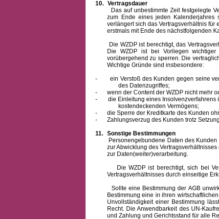
10.
Vertragsdauer
Das auf unbestimmte Zeit festgelegte Vertra
zum Ende eines jeden Kalenderjahres s
verlängert sich das Vertragsverhältnis für
erstmals mit Ende des nächstfolgenden Ka
Die WZDP ist berechtigt, das Vertragsverhäl
Die WZDP ist bei Vorliegen wichtige
vorübergehend zu sperren.
Die vertragli
Wichtige Gründe sind insbesondere:
-
ein Verstoß des Kunden gegen seine ver
des Datenzugriffes;
-
wenn der Content der WZDP nicht mehr od
-
die Einleitung eines Insolvenzverfahren
kostendeckenden Vermögens;
-
die Sperre der Kreditkarte des Kunden oh
-
Zahlungsverzug des Kunden trotz Setzung 
11.
Sonstige Bestimmungen
Personengebundene Daten des Kunden werden
zur Abwicklung des Vertragsverhältnisses
zur Daten(weiter)verarbeitung.
Die WZDP ist berechtigt, sich bei Vertra
Vertragsverhältnisses durch einseitige Er
Sollte eine Bestimmung der AGB unwirksam 
Bestimmung eine in ihren wirtschaftlich
Unvollständigkeit einer Bestimmung läss
Recht.
Die Anwendbarkeit des UN-Kaufrec
und Zahlung
und Gerichtsstand für alle Rec