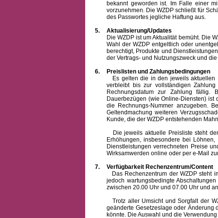
bekannt geworden ist. Im Falle einer 
vorzunehmen. Die WZDP schließt für Sch
des Passwortes jegliche Haftung aus.
5.
Aktualisierung/Updates
Die WZDP ist um Aktualität bemüht. Die WZDP 
Wahl der WZDP entgeltlich oder unentge
berechtigt, Produkte und Dienstleistungen 
der Vertrags- und Nutzungszweck und die F
6.
Preislisten und Zahlungsbedingungen
Es gelten die in den jeweils aktuellen Pr
verbleibt bis zur vollständigen Zah
Rechnungsdatum zur Zahlung fällig. B
Dauerbezügen (wie Online-Diensten) ist d
die Rechnungs-Nummer anzugeben. Bei 
Geltendmachung weiteren Verzugsschaden
Kunde, die der WZDP entstehenden Mahn-
Die jeweils aktuelle Preisliste steht dem K
Erhöhungen, insbesondere bei Löhnen, Ma
Dienstleistungen verrechneten Preise 
Wirksamwerden online oder per e-Mail zur
7.
Verfügbarkeit Rechenzentrum/Content
Das Rechenzentrum der WZDP steht im all
jedoch wartungsbedingte Abschaltungen
zwischen 20.00 Uhr und 07.00 Uhr und a
Trotz aller Umsicht und Sorgfalt der WZDP
geänderte Gesetzeslage oder Änderung du
könnte. Die Auswahl und die Verwendung d