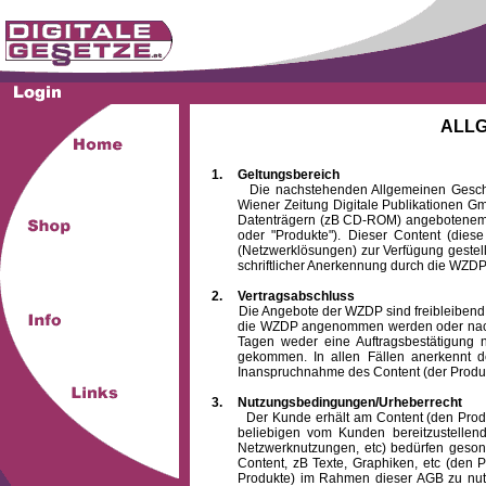
ALL
1.
Geltungsbereich
Die nachstehenden Allgemeinen Geschäftsb
Wiener Zeitung Digitale Publikationen 
Datenträgern (zB CD-ROM) angebotenem 
oder "Produkte"). Dieser Content (die
(Netzwerklösungen) zur Verfügung gestell
schriftlicher Anerkennung durch die WZDP
2.
Vertragsabschluss
Die Angebote der WZDP sind freibleibend. Au
die WZDP angenommen werden oder nach
Tagen weder eine Auftragsbestätigung n
gekommen. In allen Fällen anerkennt d
Inanspruchnahme des Content (der Produkte)
3.
Nutzungsbedingungen/Urheberrecht
Der Kunde erhält am Content (den Produkten
beliebigen vom Kunden bereitzustellen
Netzwerknutzungen, etc) bedürfen gesond
Content, zB Texte, Graphiken, etc (den P
Produkte) im Rahmen dieser AGB zu nutzen.