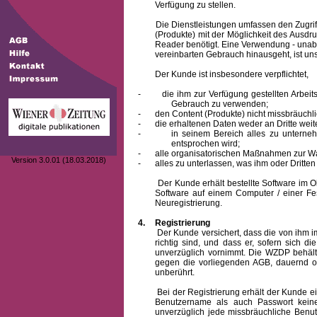
Verfügung zu stellen.
Die Dienstleistungen umfassen den Zugriff
(Produkte) mit der Möglichkeit des Ausd
Reader benötigt. Eine Verwendung - unab
vereinbarten Gebrauch hinausgeht, ist unst
Der Kunde ist insbesondere verpflichtet,
-
die ihm zur Verfügung gestellten Arbe
Gebrauch zu verwenden;
-
den Content (Produkte) nicht missbräuchl
-
die erhaltenen Daten weder an Dritte weit
-
in seinem Bereich alles zu unterne
entsprochen wird;
-
alle organisatorischen Maßnahmen zur W
Version 3.0.01 (18.03.2018)
-
alles zu unterlassen, was ihm oder Dritt
Der Kunde erhält bestellte Software im Obje
Software auf einem Computer / einer Fes
Neuregistrierung.
4.
Registrierung
Der Kunde versichert, dass die von ihm
richtig sind, und dass er, sofern sich 
unverzüglich vornimmt. Die WZDP behält
gegen die vorliegenden AGB, dauernd o
unberührt.
Bei der Registrierung erhält der Kunde e
Benutzername
als auch Passwort keine
unverzüglich jede missbräuchliche Ben