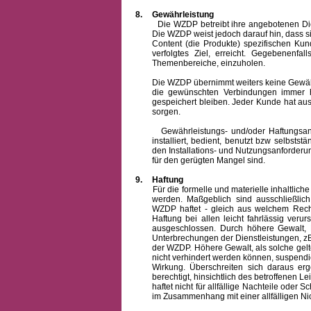
8.
Gewährleistung
Die WZDP betreibt ihre angebotenen Dienstl
Die WZDP weist jedoch darauf hin, dass s
Content (die Produkte) spezifischen Ku
verfolgtes Ziel, erreicht. Gegebenenfa
Themenbereiche, einzuholen.
Die WZDP übernimmt weiters keine Gewähr od
die gewünschten Verbindungen immer h
gespeichert bleiben. Jeder Kunde hat au
sorgen.
Gewährleistungs- und/oder Haftungsansprü
installiert, bedient, benutzt bzw selbsts
den Installations- und Nutzungsanforderu
für den gerügten Mangel sind.
9.
Haftung
Für die formelle und materielle inhaltli
werden. Maßgeblich sind ausschließlic
WZDP haftet - gleich aus welchem Recht
Haftung bei allen leicht fahrlässig ver
ausgeschlossen.
Durch höhere Gewalt, 
Unterbrechungen der Dienstleistungen, zB
der WZDP. Höhere Gewalt, als solche gelt
nicht verhindert werden können, suspendie
Wirkung. Überschreiten sich daraus er
berechtigt, hinsichtlich des betroffenen
haftet nicht für allfällige Nachteile ode
im Zusammenhang mit einer allfälligen Ni