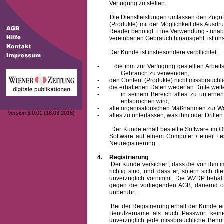
Verfügung zu stellen.
Die Dienstleistungen umfassen den Zugriff
(Produkte) mit der Möglichkeit des Ausd
Reader benötigt. Eine Verwendung - unab
vereinbarten Gebrauch hinausgeht, ist unst
Der Kunde ist insbesondere verpflichtet,
-
die ihm zur Verfügung gestellten Arbe
Gebrauch zu verwenden;
-
den Content (Produkte) nicht missbräuchl
-
die erhaltenen Daten weder an Dritte weit
-
in seinem Bereich alles zu unterne
entsprochen wird;
-
alle organisatorischen Maßnahmen zur W
Version 3.0.01 (18.03.2018)
-
alles zu unterlassen, was ihm oder Dritt
Der Kunde erhält bestellte Software im Obje
Software auf einem Computer / einer Fes
Neuregistrierung.
4.
Registrierung
Der Kunde versichert, dass die von ihm
richtig sind, und dass er, sofern sich 
unverzüglich vornimmt. Die WZDP behält
gegen die vorliegenden AGB, dauernd o
unberührt.
Bei der Registrierung erhält der Kunde e
Benutzername
als auch Passwort keine
unverzüglich jede missbräuchliche Ben