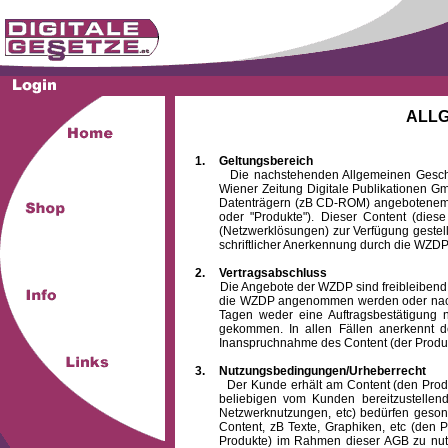
ALL
1.
Geltungsbereich
Die nachstehenden Allgemeinen Geschäftsb
Wiener Zeitung Digitale Publikationen 
Datenträgern (zB CD-ROM) angebotenem 
oder "Produkte"). Dieser Content (die
(Netzwerklösungen) zur Verfügung gestell
schriftlicher Anerkennung durch die WZDP
2.
Vertragsabschluss
Die Angebote der WZDP sind freibleibend. Au
die WZDP angenommen werden oder nach
Tagen weder eine Auftragsbestätigung n
gekommen. In allen Fällen anerkennt d
Inanspruchnahme des Content (der Produkte)
3.
Nutzungsbedingungen/Urheberrecht
Der Kunde erhält am Content (den Produkten
beliebigen vom Kunden bereitzustellen
Netzwerknutzungen, etc) bedürfen gesond
Content, zB Texte, Graphiken, etc (den P
Produkte) im Rahmen dieser AGB zu nutzen.