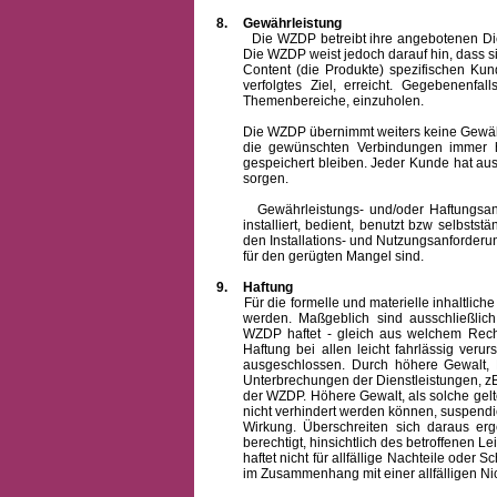
8.
Gewährleistung
Die WZDP betreibt ihre angebotenen Dienstl
Die WZDP weist jedoch darauf hin, dass s
Content (die Produkte) spezifischen Ku
verfolgtes Ziel, erreicht. Gegebenenfa
Themenbereiche, einzuholen.
Die WZDP übernimmt weiters keine Gewähr od
die gewünschten Verbindungen immer h
gespeichert bleiben. Jeder Kunde hat au
sorgen.
Gewährleistungs- und/oder Haftungsansprü
installiert, bedient, benutzt bzw selbsts
den Installations- und Nutzungsanforderu
für den gerügten Mangel sind.
9.
Haftung
Für die formelle und materielle inhaltli
werden. Maßgeblich sind ausschließlic
WZDP haftet - gleich aus welchem Recht
Haftung bei allen leicht fahrlässig ver
ausgeschlossen.
Durch höhere Gewalt, 
Unterbrechungen der Dienstleistungen, zB
der WZDP. Höhere Gewalt, als solche gelt
nicht verhindert werden können, suspendie
Wirkung. Überschreiten sich daraus er
berechtigt, hinsichtlich des betroffenen
haftet nicht für allfällige Nachteile ode
im Zusammenhang mit einer allfälligen Ni