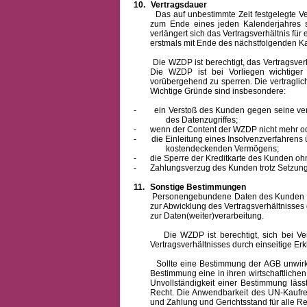
10.
Vertragsdauer
Das auf unbestimmte Zeit festgelegte Vertra
zum Ende eines jeden Kalenderjahres s
verlängert sich das Vertragsverhältnis für
erstmals mit Ende des nächstfolgenden Ka
Die WZDP ist berechtigt, das Vertragsverhäl
Die WZDP ist bei Vorliegen wichtige
vorübergehend zu sperren.
Die vertragli
Wichtige Gründe sind insbesondere:
-
ein Verstoß des Kunden gegen seine ver
des Datenzugriffes;
-
wenn der Content der WZDP nicht mehr od
-
die Einleitung eines Insolvenzverfahren
kostendeckenden Vermögens;
-
die Sperre der Kreditkarte des Kunden oh
-
Zahlungsverzug des Kunden trotz Setzung 
11.
Sonstige Bestimmungen
Personengebundene Daten des Kunden werden
zur Abwicklung des Vertragsverhältnisses
zur Daten(weiter)verarbeitung.
Die WZDP ist berechtigt, sich bei Vertra
Vertragsverhältnisses durch einseitige Er
Sollte eine Bestimmung der AGB unwirksam 
Bestimmung eine in ihren wirtschaftlich
Unvollständigkeit einer Bestimmung läss
Recht.
Die Anwendbarkeit des UN-Kaufrec
und Zahlung
und Gerichtsstand für alle Rec