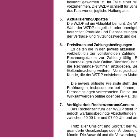
bekannt geworden ist. Im Falle einer 
vorzunehmen. Die WZDP schließt für Sch
des Passwortes jegliche Haftung aus.
5.
Aktualisierung/Updates
Die WZDP ist um Aktualität bemüht. Die WZDP 
Wahl der WZDP entgeltlich oder unentge
berechtigt, Produkte und Dienstleistungen 
der Vertrags- und Nutzungszweck und die F
6.
Preislisten und Zahlungsbedingungen
Es gelten die in den jeweils aktuellen Pr
verbleibt bis zur vollständigen Zah
Rechnungsdatum zur Zahlung fällig. B
Dauerbezügen (wie Online-Diensten) ist d
die Rechnungs-Nummer anzugeben. Bei 
Geltendmachung weiteren Verzugsschaden
Kunde, die der WZDP entstehenden Mahn-
Die jeweils aktuelle Preisliste steht dem K
Erhöhungen, insbesondere bei Löhnen, Ma
Dienstleistungen verrechneten Preise 
Wirksamwerden online oder per e-Mail zur
7.
Verfügbarkeit Rechenzentrum/Content
Das Rechenzentrum der WZDP steht im all
jedoch wartungsbedingte Abschaltungen
zwischen 20.00 Uhr und 07.00 Uhr und a
Trotz aller Umsicht und Sorgfalt der WZDP
geänderte Gesetzeslage oder Änderung du
könnte. Die Auswahl und die Verwendung d