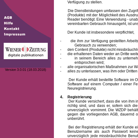
Verfügung zu stellen.
Die Dienstleistungen umfassen den Zugriff
(Produkte) mit der Möglichkeit des Ausd
Reader benötigt. Eine Verwendung - unab
vereinbarten Gebrauch hinausgeht, ist unst
Der Kunde ist insbesondere verpflichtet,
-
die ihm zur Verfügung gestellten Arbe
Gebrauch zu verwenden;
-
den Content (Produkte) nicht missbräuchl
-
die erhaltenen Daten weder an Dritte weit
-
in seinem Bereich alles zu unterne
entsprochen wird;
-
alle organisatorischen Maßnahmen zur W
Version 3.0.01 (18.03.2018)
-
alles zu unterlassen, was ihm oder Dritt
Der Kunde erhält bestellte Software im Obje
Software auf einem Computer / einer Fes
Neuregistrierung.
4.
Registrierung
Der Kunde versichert, dass die von ihm
richtig sind, und dass er, sofern sich 
unverzüglich vornimmt. Die WZDP behält
gegen die vorliegenden AGB, dauernd o
unberührt.
Bei der Registrierung erhält der Kunde e
Benutzername
als auch Passwort keine
unverzüglich jede missbräuchliche Ben