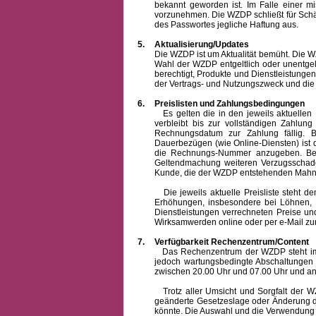
bekannt geworden ist. Im Falle einer 
vorzunehmen. Die WZDP schließt für Sch
des Passwortes jegliche Haftung aus.
5.
Aktualisierung/Updates
Die WZDP ist um Aktualität bemüht. Die WZDP 
Wahl der WZDP entgeltlich oder unentge
berechtigt, Produkte und Dienstleistungen 
der Vertrags- und Nutzungszweck und die F
6.
Preislisten und Zahlungsbedingungen
Es gelten die in den jeweils aktuellen Pr
verbleibt bis zur vollständigen Zah
Rechnungsdatum zur Zahlung fällig. B
Dauerbezügen (wie Online-Diensten) ist d
die Rechnungs-Nummer anzugeben. Bei 
Geltendmachung weiteren Verzugsschaden
Kunde, die der WZDP entstehenden Mahn-
Die jeweils aktuelle Preisliste steht dem K
Erhöhungen, insbesondere bei Löhnen, Ma
Dienstleistungen verrechneten Preise 
Wirksamwerden online oder per e-Mail zur
7.
Verfügbarkeit Rechenzentrum/Content
Das Rechenzentrum der WZDP steht im all
jedoch wartungsbedingte Abschaltungen
zwischen 20.00 Uhr und 07.00 Uhr und a
Trotz aller Umsicht und Sorgfalt der WZDP
geänderte Gesetzeslage oder Änderung du
könnte. Die Auswahl und die Verwendung d