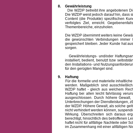
8.
Gewährleistung
Die WZDP betreibt ihre angebotenen Dienstl
Die WZDP weist jedoch darauf hin, dass s
Content (die Produkte) spezifischen Ku
verfolgtes Ziel, erreicht. Gegebenenfa
Themenbereiche, einzuholen.
Die WZDP übernimmt weiters keine Gewähr od
die gewünschten Verbindungen immer h
gespeichert bleiben. Jeder Kunde hat au
sorgen.
Gewährleistungs- und/oder Haftungsansprü
installiert, bedient, benutzt bzw selbsts
den Installations- und Nutzungsanforderu
für den gerügten Mangel sind.
9.
Haftung
Für die formelle und materielle inhaltli
werden. Maßgeblich sind ausschließlic
WZDP haftet - gleich aus welchem Recht
Haftung bei allen leicht fahrlässig ver
ausgeschlossen.
Durch höhere Gewalt, 
Unterbrechungen der Dienstleistungen, zB
der WZDP. Höhere Gewalt, als solche gelt
nicht verhindert werden können, suspendie
Wirkung. Überschreiten sich daraus er
berechtigt, hinsichtlich des betroffenen
haftet nicht für allfällige Nachteile ode
im Zusammenhang mit einer allfälligen Ni