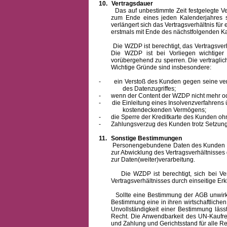
10.
Vertragsdauer
Das auf unbestimmte Zeit festgelegte Vertra
zum Ende eines jeden Kalenderjahres s
verlängert sich das Vertragsverhältnis für
erstmals mit Ende des nächstfolgenden Ka
Die WZDP ist berechtigt, das Vertragsverhäl
Die WZDP ist bei Vorliegen wichtige
vorübergehend zu sperren.
Die vertragli
Wichtige Gründe sind insbesondere:
-
ein Verstoß des Kunden gegen seine ver
des Datenzugriffes;
-
wenn der Content der WZDP nicht mehr od
-
die Einleitung eines Insolvenzverfahren
kostendeckenden Vermögens;
-
die Sperre der Kreditkarte des Kunden oh
-
Zahlungsverzug des Kunden trotz Setzung 
11.
Sonstige Bestimmungen
Personengebundene Daten des Kunden werden
zur Abwicklung des Vertragsverhältnisses
zur Daten(weiter)verarbeitung.
Die WZDP ist berechtigt, sich bei Vertra
Vertragsverhältnisses durch einseitige Er
Sollte eine Bestimmung der AGB unwirksam 
Bestimmung eine in ihren wirtschaftlich
Unvollständigkeit einer Bestimmung läss
Recht.
Die Anwendbarkeit des UN-Kaufrec
und Zahlung
und Gerichtsstand für alle Rec