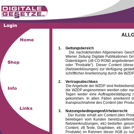
ALL
1.
Geltungsbereich
Die nachstehenden Allgemeinen Geschäftsb
Wiener Zeitung Digitale Publikationen 
Datenträgern (zB CD-ROM) angebotenem 
oder "Produkte"). Dieser Content (die
(Netzwerklösungen) zur Verfügung gestell
schriftlicher Anerkennung durch die WZDP
2.
Vertragsabschluss
Die Angebote der WZDP sind freibleibend. Au
die WZDP angenommen werden oder nach
Tagen weder eine Auftragsbestätigung n
gekommen. In allen Fällen anerkennt d
Inanspruchnahme des Content (der Produkte)
3.
Nutzungsbedingungen/Urheberrecht
Der Kunde erhält am Content (den Produkten
beliebigen vom Kunden bereitzustellen
Netzwerknutzungen, etc) bedürfen gesond
Content, zB Texte, Graphiken, etc (den P
Produkte) im Rahmen dieser AGB zu nutzen.