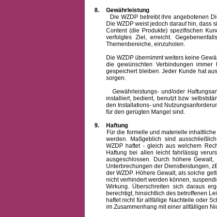
8.
Gewährleistung
Die WZDP betreibt ihre angebotenen Dienstl
Die WZDP weist jedoch darauf hin, dass s
Content (die Produkte) spezifischen Ku
verfolgtes Ziel, erreicht. Gegebenenfa
Themenbereiche, einzuholen.
Die WZDP übernimmt weiters keine Gewähr od
die gewünschten Verbindungen immer h
gespeichert bleiben. Jeder Kunde hat au
sorgen.
Gewährleistungs- und/oder Haftungsansprü
installiert, bedient, benutzt bzw selbsts
den Installations- und Nutzungsanforderu
für den gerügten Mangel sind.
9.
Haftung
Für die formelle und materielle inhaltli
werden. Maßgeblich sind ausschließlic
WZDP haftet - gleich aus welchem Recht
Haftung bei allen leicht fahrlässig ver
ausgeschlossen.
Durch höhere Gewalt, 
Unterbrechungen der Dienstleistungen, zB
der WZDP. Höhere Gewalt, als solche gelt
nicht verhindert werden können, suspendie
Wirkung. Überschreiten sich daraus er
berechtigt, hinsichtlich des betroffenen
haftet nicht für allfällige Nachteile ode
im Zusammenhang mit einer allfälligen Ni