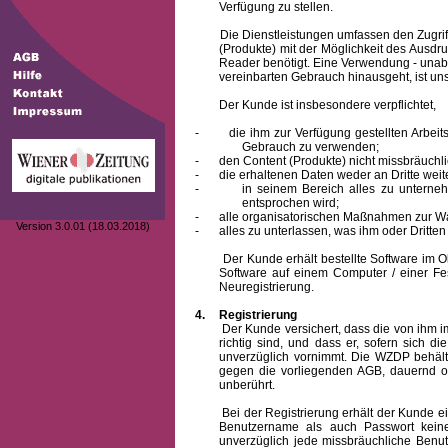
Verfügung zu stellen.
Die Dienstleistungen umfassen den Zugriff
(Produkte) mit der Möglichkeit des Ausd
Reader benötigt. Eine Verwendung - unab
vereinbarten Gebrauch hinausgeht, ist unst
Der Kunde ist insbesondere verpflichtet,
-
die ihm zur Verfügung gestellten Arbe
Gebrauch zu verwenden;
-
den Content (Produkte) nicht missbräuchl
-
die erhaltenen Daten weder an Dritte weit
-
in seinem Bereich alles zu unterne
entsprochen wird;
-
alle organisatorischen Maßnahmen zur W
Version 3.0.01 (18.03.2018)
-
alles zu unterlassen, was ihm oder Dritt
Der Kunde erhält bestellte Software im Obje
Software auf einem Computer / einer Fes
Neuregistrierung.
4.
Registrierung
Der Kunde versichert, dass die von ihm
richtig sind, und dass er, sofern sich 
unverzüglich vornimmt. Die WZDP behält
gegen die vorliegenden AGB, dauernd o
unberührt.
Bei der Registrierung erhält der Kunde e
Benutzername
als auch Passwort keine
unverzüglich jede missbräuchliche Ben