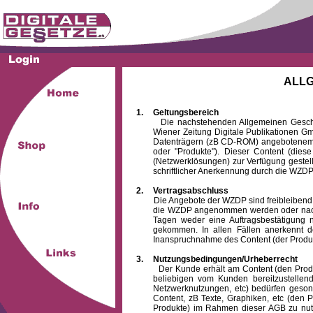
ALL
1.
Geltungsbereich
Die nachstehenden Allgemeinen Geschäftsb
Wiener Zeitung Digitale Publikationen 
Datenträgern (zB CD-ROM) angebotenem 
oder "Produkte"). Dieser Content (die
(Netzwerklösungen) zur Verfügung gestell
schriftlicher Anerkennung durch die WZDP
2.
Vertragsabschluss
Die Angebote der WZDP sind freibleibend. Au
die WZDP angenommen werden oder nach
Tagen weder eine Auftragsbestätigung n
gekommen. In allen Fällen anerkennt d
Inanspruchnahme des Content (der Produkte)
3.
Nutzungsbedingungen/Urheberrecht
Der Kunde erhält am Content (den Produkten
beliebigen vom Kunden bereitzustellen
Netzwerknutzungen, etc) bedürfen gesond
Content, zB Texte, Graphiken, etc (den P
Produkte) im Rahmen dieser AGB zu nutzen.