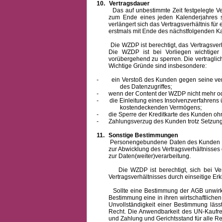
10.
Vertragsdauer
Das auf unbestimmte Zeit festgelegte Vertra
zum Ende eines jeden Kalenderjahres s
verlängert sich das Vertragsverhältnis für
erstmals mit Ende des nächstfolgenden Ka
Die WZDP ist berechtigt, das Vertragsverhäl
Die WZDP ist bei Vorliegen wichtige
vorübergehend zu sperren.
Die vertragli
Wichtige Gründe sind insbesondere:
-
ein Verstoß des Kunden gegen seine ver
des Datenzugriffes;
-
wenn der Content der WZDP nicht mehr od
-
die Einleitung eines Insolvenzverfahren
kostendeckenden Vermögens;
-
die Sperre der Kreditkarte des Kunden oh
-
Zahlungsverzug des Kunden trotz Setzung 
11.
Sonstige Bestimmungen
Personengebundene Daten des Kunden werden
zur Abwicklung des Vertragsverhältnisses
zur Daten(weiter)verarbeitung.
Die WZDP ist berechtigt, sich bei Vertra
Vertragsverhältnisses durch einseitige Er
Sollte eine Bestimmung der AGB unwirksam 
Bestimmung eine in ihren wirtschaftlich
Unvollständigkeit einer Bestimmung läss
Recht.
Die Anwendbarkeit des UN-Kaufrec
und Zahlung
und Gerichtsstand für alle Rec