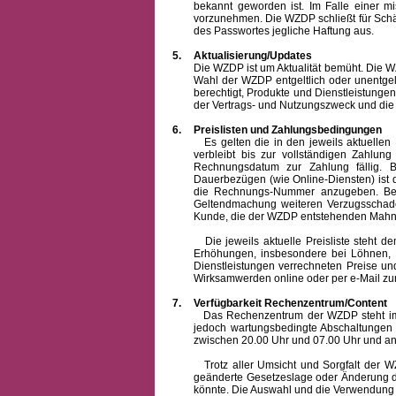
bekannt geworden ist. Im Falle einer 
vorzunehmen. Die WZDP schließt für Sch
des Passwortes jegliche Haftung aus.
5.
Aktualisierung/Updates
Die WZDP ist um Aktualität bemüht. Die WZDP 
Wahl der WZDP entgeltlich oder unentge
berechtigt, Produkte und Dienstleistungen 
der Vertrags- und Nutzungszweck und die F
6.
Preislisten und Zahlungsbedingungen
Es gelten die in den jeweils aktuellen Pr
verbleibt bis zur vollständigen Zah
Rechnungsdatum zur Zahlung fällig. B
Dauerbezügen (wie Online-Diensten) ist d
die Rechnungs-Nummer anzugeben. Bei 
Geltendmachung weiteren Verzugsschaden
Kunde, die der WZDP entstehenden Mahn-
Die jeweils aktuelle Preisliste steht dem K
Erhöhungen, insbesondere bei Löhnen, Ma
Dienstleistungen verrechneten Preise 
Wirksamwerden online oder per e-Mail zur
7.
Verfügbarkeit Rechenzentrum/Content
Das Rechenzentrum der WZDP steht im all
jedoch wartungsbedingte Abschaltungen
zwischen 20.00 Uhr und 07.00 Uhr und a
Trotz aller Umsicht und Sorgfalt der WZDP
geänderte Gesetzeslage oder Änderung du
könnte. Die Auswahl und die Verwendung d