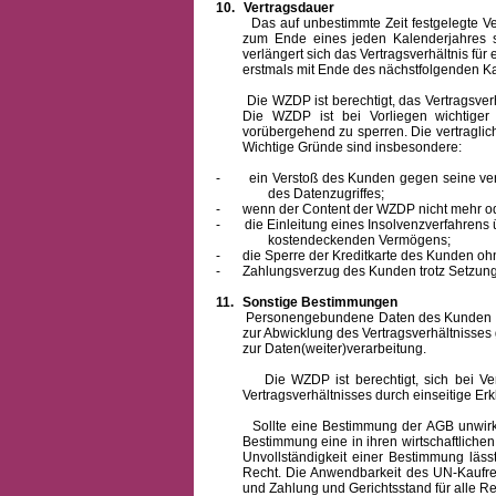
10.
Vertragsdauer
Das auf unbestimmte Zeit festgelegte Vertra
zum Ende eines jeden Kalenderjahres s
verlängert sich das Vertragsverhältnis für
erstmals mit Ende des nächstfolgenden Ka
Die WZDP ist berechtigt, das Vertragsverhäl
Die WZDP ist bei Vorliegen wichtige
vorübergehend zu sperren.
Die vertragli
Wichtige Gründe sind insbesondere:
-
ein Verstoß des Kunden gegen seine ver
des Datenzugriffes;
-
wenn der Content der WZDP nicht mehr od
-
die Einleitung eines Insolvenzverfahren
kostendeckenden Vermögens;
-
die Sperre der Kreditkarte des Kunden oh
-
Zahlungsverzug des Kunden trotz Setzung 
11.
Sonstige Bestimmungen
Personengebundene Daten des Kunden werden
zur Abwicklung des Vertragsverhältnisses
zur Daten(weiter)verarbeitung.
Die WZDP ist berechtigt, sich bei Vertra
Vertragsverhältnisses durch einseitige Er
Sollte eine Bestimmung der AGB unwirksam 
Bestimmung eine in ihren wirtschaftlich
Unvollständigkeit einer Bestimmung läss
Recht.
Die Anwendbarkeit des UN-Kaufrec
und Zahlung
und Gerichtsstand für alle Rec