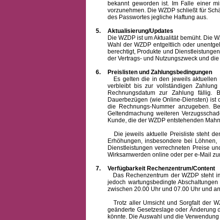
bekannt geworden ist. Im Falle einer 
vorzunehmen. Die WZDP schließt für Sch
des Passwortes jegliche Haftung aus.
5.
Aktualisierung/Updates
Die WZDP ist um Aktualität bemüht. Die WZDP 
Wahl der WZDP entgeltlich oder unentge
berechtigt, Produkte und Dienstleistungen 
der Vertrags- und Nutzungszweck und die F
6.
Preislisten und Zahlungsbedingungen
Es gelten die in den jeweils aktuellen Pr
verbleibt bis zur vollständigen Zah
Rechnungsdatum zur Zahlung fällig. B
Dauerbezügen (wie Online-Diensten) ist d
die Rechnungs-Nummer anzugeben. Bei 
Geltendmachung weiteren Verzugsschaden
Kunde, die der WZDP entstehenden Mahn-
Die jeweils aktuelle Preisliste steht dem K
Erhöhungen, insbesondere bei Löhnen, Ma
Dienstleistungen verrechneten Preise 
Wirksamwerden online oder per e-Mail zur
7.
Verfügbarkeit Rechenzentrum/Content
Das Rechenzentrum der WZDP steht im all
jedoch wartungsbedingte Abschaltungen
zwischen 20.00 Uhr und 07.00 Uhr und a
Trotz aller Umsicht und Sorgfalt der WZDP
geänderte Gesetzeslage oder Änderung du
könnte. Die Auswahl und die Verwendung d