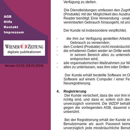
Verfügung zu stellen.
Die Dienstleistungen umfassen den Zugriff
(Produkte) mit der Möglichkeit des Ausd
Reader benötigt. Eine Verwendung - unab
vereinbarten Gebrauch hinausgeht, ist unst
Der Kunde ist insbesondere verpflichtet,
-
die ihm zur Verfügung gestellten Arbe
Gebrauch zu verwenden;
-
den Content (Produkte) nicht missbräuchl
-
die erhaltenen Daten weder an Dritte weit
-
in seinem Bereich alles zu unterne
entsprochen wird;
-
alle organisatorischen Maßnahmen zur W
Version 3.0.01 (18.03.2018)
-
alles zu unterlassen, was ihm oder Dritt
Der Kunde erhält bestellte Software im Obje
Software auf einem Computer / einer Fes
Neuregistrierung.
4.
Registrierung
Der Kunde versichert, dass die von ihm
richtig sind, und dass er, sofern sich 
unverzüglich vornimmt. Die WZDP behält
gegen die vorliegenden AGB, dauernd o
unberührt.
Bei der Registrierung erhält der Kunde e
Benutzername
als auch Passwort keine
unverzüglich jede missbräuchliche Ben