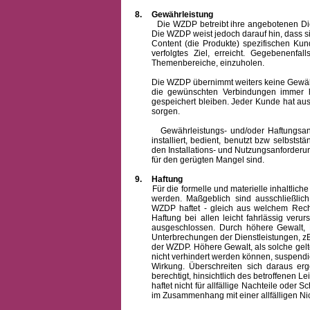
8.
Gewährleistung
Die WZDP betreibt ihre angebotenen Dienstl
Die WZDP weist jedoch darauf hin, dass s
Content (die Produkte) spezifischen Ku
verfolgtes Ziel, erreicht. Gegebenenfa
Themenbereiche, einzuholen.
Die WZDP übernimmt weiters keine Gewähr od
die gewünschten Verbindungen immer h
gespeichert bleiben. Jeder Kunde hat au
sorgen.
Gewährleistungs- und/oder Haftungsansprü
installiert, bedient, benutzt bzw selbsts
den Installations- und Nutzungsanforderu
für den gerügten Mangel sind.
9.
Haftung
Für die formelle und materielle inhaltli
werden. Maßgeblich sind ausschließlic
WZDP haftet - gleich aus welchem Recht
Haftung bei allen leicht fahrlässig ver
ausgeschlossen.
Durch höhere Gewalt, 
Unterbrechungen der Dienstleistungen, zB
der WZDP. Höhere Gewalt, als solche gelt
nicht verhindert werden können, suspendie
Wirkung. Überschreiten sich daraus er
berechtigt, hinsichtlich des betroffenen
haftet nicht für allfällige Nachteile ode
im Zusammenhang mit einer allfälligen Ni