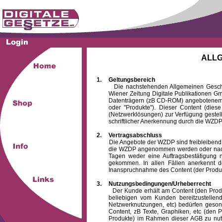
ALL
1.
Geltungsbereich
Die nachstehenden Allgemeinen Geschäftsb
Wiener Zeitung Digitale Publikationen 
Datenträgern (zB CD-ROM) angebotenem 
oder "Produkte"). Dieser Content (die
(Netzwerklösungen) zur Verfügung gestell
schriftlicher Anerkennung durch die WZDP
2.
Vertragsabschluss
Die Angebote der WZDP sind freibleibend. Au
die WZDP angenommen werden oder nach
Tagen weder eine Auftragsbestätigung n
gekommen. In allen Fällen anerkennt d
Inanspruchnahme des Content (der Produkte)
3.
Nutzungsbedingungen/Urheberrecht
Der Kunde erhält am Content (den Produkten
beliebigen vom Kunden bereitzustellen
Netzwerknutzungen, etc) bedürfen gesond
Content, zB Texte, Graphiken, etc (den P
Produkte) im Rahmen dieser AGB zu nutzen.