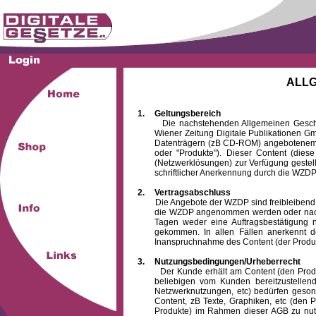
ALL
1.
Geltungsbereich
Die nachstehenden Allgemeinen Geschäftsb
Wiener Zeitung Digitale Publikationen 
Datenträgern (zB CD-ROM) angebotenem 
oder "Produkte"). Dieser Content (die
(Netzwerklösungen) zur Verfügung gestell
schriftlicher Anerkennung durch die WZDP
2.
Vertragsabschluss
Die Angebote der WZDP sind freibleibend. Au
die WZDP angenommen werden oder nach
Tagen weder eine Auftragsbestätigung n
gekommen. In allen Fällen anerkennt d
Inanspruchnahme des Content (der Produkte)
3.
Nutzungsbedingungen/Urheberrecht
Der Kunde erhält am Content (den Produkten
beliebigen vom Kunden bereitzustellen
Netzwerknutzungen, etc) bedürfen gesond
Content, zB Texte, Graphiken, etc (den P
Produkte) im Rahmen dieser AGB zu nutzen.