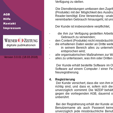
Verfügung zu stellen.
Die Dienstleistungen umfassen den Zugriff
(Produkte) mit der Möglichkeit des Ausd
Reader benötigt. Eine Verwendung - unab
vereinbarten Gebrauch hinausgeht, ist unst
Der Kunde ist insbesondere verpflichtet,
-
die ihm zur Verfügung gestellten Arbe
Gebrauch zu verwenden;
-
den Content (Produkte) nicht missbräuchl
-
die erhaltenen Daten weder an Dritte weit
-
in seinem Bereich alles zu unterne
entsprochen wird;
-
alle organisatorischen Maßnahmen zur W
Version 3.0.01 (18.03.2018)
-
alles zu unterlassen, was ihm oder Dritt
Der Kunde erhält bestellte Software im Obje
Software auf einem Computer / einer Fes
Neuregistrierung.
4.
Registrierung
Der Kunde versichert, dass die von ihm
richtig sind, und dass er, sofern sich 
unverzüglich vornimmt. Die WZDP behält
gegen die vorliegenden AGB, dauernd o
unberührt.
Bei der Registrierung erhält der Kunde e
Benutzername
als auch Passwort keine
unverzüglich jede missbräuchliche Ben