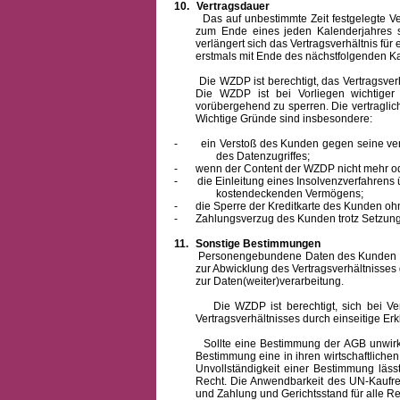
10.
Vertragsdauer
Das auf unbestimmte Zeit festgelegte Vertra
zum Ende eines jeden Kalenderjahres s
verlängert sich das Vertragsverhältnis für
erstmals mit Ende des nächstfolgenden Ka
Die WZDP ist berechtigt, das Vertragsverhäl
Die WZDP ist bei Vorliegen wichtige
vorübergehend zu sperren.
Die vertragli
Wichtige Gründe sind insbesondere:
-
ein Verstoß des Kunden gegen seine ver
des Datenzugriffes;
-
wenn der Content der WZDP nicht mehr od
-
die Einleitung eines Insolvenzverfahren
kostendeckenden Vermögens;
-
die Sperre der Kreditkarte des Kunden oh
-
Zahlungsverzug des Kunden trotz Setzung 
11.
Sonstige Bestimmungen
Personengebundene Daten des Kunden werden
zur Abwicklung des Vertragsverhältnisses
zur Daten(weiter)verarbeitung.
Die WZDP ist berechtigt, sich bei Vertra
Vertragsverhältnisses durch einseitige Er
Sollte eine Bestimmung der AGB unwirksam 
Bestimmung eine in ihren wirtschaftlich
Unvollständigkeit einer Bestimmung läss
Recht.
Die Anwendbarkeit des UN-Kaufrec
und Zahlung
und Gerichtsstand für alle Rec