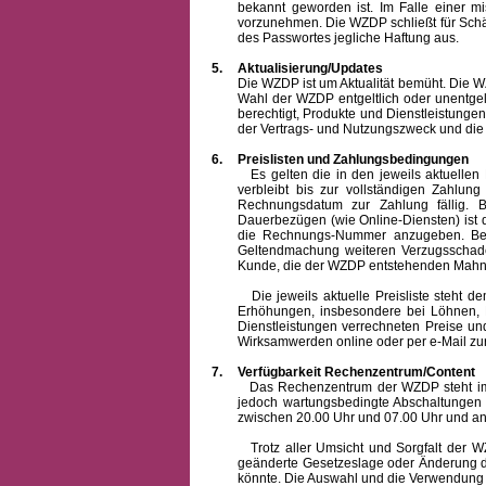
bekannt geworden ist. Im Falle einer 
vorzunehmen. Die WZDP schließt für Sch
des Passwortes jegliche Haftung aus.
5.
Aktualisierung/Updates
Die WZDP ist um Aktualität bemüht. Die WZDP 
Wahl der WZDP entgeltlich oder unentge
berechtigt, Produkte und Dienstleistungen 
der Vertrags- und Nutzungszweck und die F
6.
Preislisten und Zahlungsbedingungen
Es gelten die in den jeweils aktuellen Pr
verbleibt bis zur vollständigen Zah
Rechnungsdatum zur Zahlung fällig. B
Dauerbezügen (wie Online-Diensten) ist d
die Rechnungs-Nummer anzugeben. Bei 
Geltendmachung weiteren Verzugsschaden
Kunde, die der WZDP entstehenden Mahn-
Die jeweils aktuelle Preisliste steht dem K
Erhöhungen, insbesondere bei Löhnen, Ma
Dienstleistungen verrechneten Preise 
Wirksamwerden online oder per e-Mail zur
7.
Verfügbarkeit Rechenzentrum/Content
Das Rechenzentrum der WZDP steht im all
jedoch wartungsbedingte Abschaltungen
zwischen 20.00 Uhr und 07.00 Uhr und a
Trotz aller Umsicht und Sorgfalt der WZDP
geänderte Gesetzeslage oder Änderung du
könnte. Die Auswahl und die Verwendung d