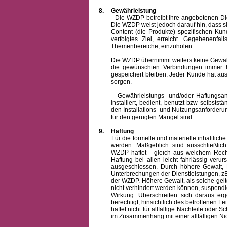
8.
Gewährleistung
Die WZDP betreibt ihre angebotenen Dienstl
Die WZDP weist jedoch darauf hin, dass s
Content (die Produkte) spezifischen Ku
verfolgtes Ziel, erreicht. Gegebenenfa
Themenbereiche, einzuholen.
Die WZDP übernimmt weiters keine Gewähr od
die gewünschten Verbindungen immer h
gespeichert bleiben. Jeder Kunde hat au
sorgen.
Gewährleistungs- und/oder Haftungsansprü
installiert, bedient, benutzt bzw selbsts
den Installations- und Nutzungsanforderu
für den gerügten Mangel sind.
9.
Haftung
Für die formelle und materielle inhaltli
werden. Maßgeblich sind ausschließlic
WZDP haftet - gleich aus welchem Recht
Haftung bei allen leicht fahrlässig ver
ausgeschlossen.
Durch höhere Gewalt, 
Unterbrechungen der Dienstleistungen, zB
der WZDP. Höhere Gewalt, als solche gelt
nicht verhindert werden können, suspendie
Wirkung. Überschreiten sich daraus er
berechtigt, hinsichtlich des betroffenen
haftet nicht für allfällige Nachteile ode
im Zusammenhang mit einer allfälligen Ni