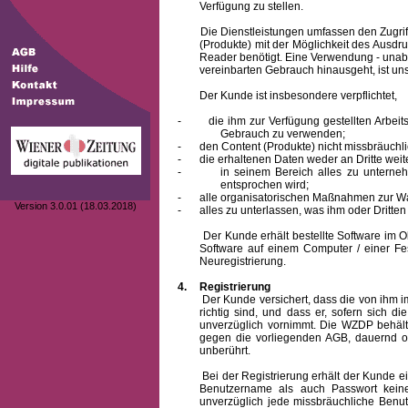
Verfügung zu stellen.
Die Dienstleistungen umfassen den Zugriff
(Produkte) mit der Möglichkeit des Ausd
Reader benötigt. Eine Verwendung - unab
vereinbarten Gebrauch hinausgeht, ist unst
Der Kunde ist insbesondere verpflichtet,
-
die ihm zur Verfügung gestellten Arbe
Gebrauch zu verwenden;
-
den Content (Produkte) nicht missbräuchl
-
die erhaltenen Daten weder an Dritte weit
-
in seinem Bereich alles zu unterne
entsprochen wird;
-
alle organisatorischen Maßnahmen zur W
Version 3.0.01 (18.03.2018)
-
alles zu unterlassen, was ihm oder Dritt
Der Kunde erhält bestellte Software im Obje
Software auf einem Computer / einer Fes
Neuregistrierung.
4.
Registrierung
Der Kunde versichert, dass die von ihm
richtig sind, und dass er, sofern sich 
unverzüglich vornimmt. Die WZDP behält
gegen die vorliegenden AGB, dauernd o
unberührt.
Bei der Registrierung erhält der Kunde e
Benutzername
als auch Passwort keine
unverzüglich jede missbräuchliche Ben