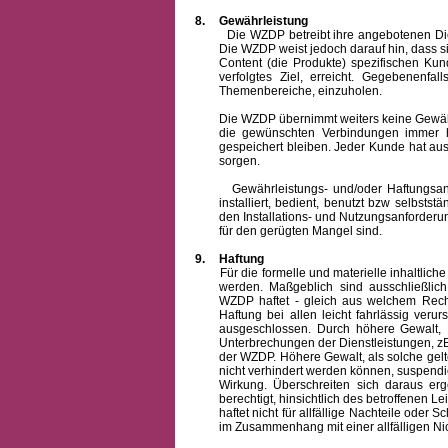
8.
Gewährleistung
Die WZDP betreibt ihre angebotenen Dienstl
Die WZDP weist jedoch darauf hin, dass s
Content (die Produkte) spezifischen Ku
verfolgtes Ziel, erreicht. Gegebenenfa
Themenbereiche, einzuholen.
Die WZDP übernimmt weiters keine Gewähr od
die gewünschten Verbindungen immer h
gespeichert bleiben. Jeder Kunde hat au
sorgen.
Gewährleistungs- und/oder Haftungsansprü
installiert, bedient, benutzt bzw selbsts
den Installations- und Nutzungsanforderu
für den gerügten Mangel sind.
9.
Haftung
Für die formelle und materielle inhaltli
werden. Maßgeblich sind ausschließlic
WZDP haftet - gleich aus welchem Recht
Haftung bei allen leicht fahrlässig ver
ausgeschlossen.
Durch höhere Gewalt, 
Unterbrechungen der Dienstleistungen, zB
der WZDP. Höhere Gewalt, als solche gelt
nicht verhindert werden können, suspendie
Wirkung. Überschreiten sich daraus er
berechtigt, hinsichtlich des betroffenen
haftet nicht für allfällige Nachteile ode
im Zusammenhang mit einer allfälligen Ni