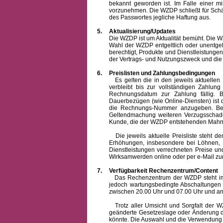
bekannt geworden ist. Im Falle einer 
vorzunehmen. Die WZDP schließt für Sch
des Passwortes jegliche Haftung aus.
5.
Aktualisierung/Updates
Die WZDP ist um Aktualität bemüht. Die WZDP 
Wahl der WZDP entgeltlich oder unentge
berechtigt, Produkte und Dienstleistungen 
der Vertrags- und Nutzungszweck und die F
6.
Preislisten und Zahlungsbedingungen
Es gelten die in den jeweils aktuellen Pr
verbleibt bis zur vollständigen Zah
Rechnungsdatum zur Zahlung fällig. B
Dauerbezügen (wie Online-Diensten) ist d
die Rechnungs-Nummer anzugeben. Bei 
Geltendmachung weiteren Verzugsschaden
Kunde, die der WZDP entstehenden Mahn-
Die jeweils aktuelle Preisliste steht dem K
Erhöhungen, insbesondere bei Löhnen, Ma
Dienstleistungen verrechneten Preise 
Wirksamwerden online oder per e-Mail zur
7.
Verfügbarkeit Rechenzentrum/Content
Das Rechenzentrum der WZDP steht im all
jedoch wartungsbedingte Abschaltungen
zwischen 20.00 Uhr und 07.00 Uhr und a
Trotz aller Umsicht und Sorgfalt der WZDP
geänderte Gesetzeslage oder Änderung du
könnte. Die Auswahl und die Verwendung d