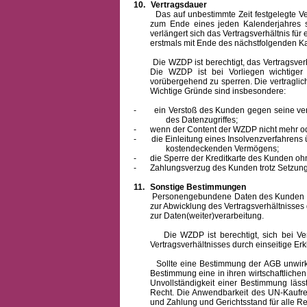
10.
Vertragsdauer
Das auf unbestimmte Zeit festgelegte Vertra
zum Ende eines jeden Kalenderjahres s
verlängert sich das Vertragsverhältnis für
erstmals mit Ende des nächstfolgenden Ka
Die WZDP ist berechtigt, das Vertragsverhäl
Die WZDP ist bei Vorliegen wichtige
vorübergehend zu sperren.
Die vertragli
Wichtige Gründe sind insbesondere:
-
ein Verstoß des Kunden gegen seine ver
des Datenzugriffes;
-
wenn der Content der WZDP nicht mehr od
-
die Einleitung eines Insolvenzverfahren
kostendeckenden Vermögens;
-
die Sperre der Kreditkarte des Kunden oh
-
Zahlungsverzug des Kunden trotz Setzung 
11.
Sonstige Bestimmungen
Personengebundene Daten des Kunden werden
zur Abwicklung des Vertragsverhältnisses
zur Daten(weiter)verarbeitung.
Die WZDP ist berechtigt, sich bei Vertra
Vertragsverhältnisses durch einseitige Er
Sollte eine Bestimmung der AGB unwirksam 
Bestimmung eine in ihren wirtschaftlich
Unvollständigkeit einer Bestimmung läss
Recht.
Die Anwendbarkeit des UN-Kaufrec
und Zahlung
und Gerichtsstand für alle Rec