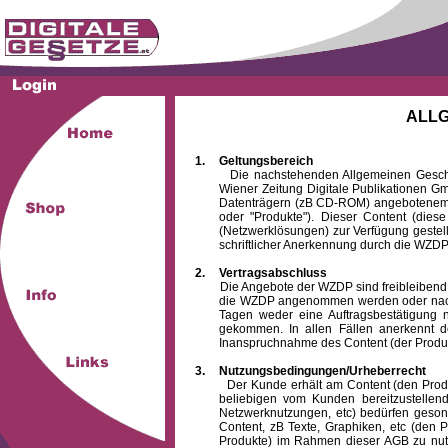
ALL
1.
Geltungsbereich
Die nachstehenden Allgemeinen Geschäftsb
Wiener Zeitung Digitale Publikationen 
Datenträgern (zB CD-ROM) angebotenem 
oder "Produkte"). Dieser Content (die
(Netzwerklösungen) zur Verfügung gestell
schriftlicher Anerkennung durch die WZDP
2.
Vertragsabschluss
Die Angebote der WZDP sind freibleibend. Au
die WZDP angenommen werden oder nach
Tagen weder eine Auftragsbestätigung n
gekommen. In allen Fällen anerkennt d
Inanspruchnahme des Content (der Produkte)
3.
Nutzungsbedingungen/Urheberrecht
Der Kunde erhält am Content (den Produkten
beliebigen vom Kunden bereitzustellen
Netzwerknutzungen, etc) bedürfen gesond
Content, zB Texte, Graphiken, etc (den P
Produkte) im Rahmen dieser AGB zu nutzen.