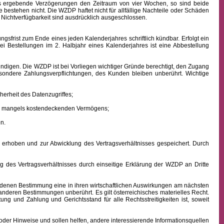
aus ergebende Verzögerungen den Zeitraum von vier Wochen, so sind beide
 bestehen nicht. Die WZDP haftet nicht für allfällige Nachteile oder Schäden
 Nichtverfügbarkeit sind ausdrücklich ausgeschlossen.
frist zum Ende eines jeden Kalenderjahres schriftlich kündbar. Erfolgt ein
ei Bestellungen im 2. Halbjahr eines Kalenderjahres ist eine Abbestellung
ndigen. Die WZDP ist bei Vorliegen wichtiger Gründe berechtigt, den Zugang
besondere Zahlungsverpflichtungen, des Kunden bleiben unberührt.
Wichtige
erheit des Datenzugriffes;
ens mangels kostendeckenden Vermögens;
n.
hoben und zur Abwicklung des Vertragsverhältnisses gespeichert. Durch
des Vertragsverhältnisses durch einseitige Erklärung der WZDP an Dritte
denen Bestimmung eine in ihren wirtschaftlichen Auswirkungen am nächsten
 anderen Bestimmungen unberührt. Es gilt österreichisches
materielles
Recht.
istung und Zahlung
und Gerichtsstand für alle Rechtsstreitigkeiten ist, soweit
oder Hinweise und sollen helfen, andere interessierende Informationsquellen