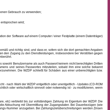
eigenen Gebrauch zu verwenden;
 entsprochen wird;
ion der Software auf einem Computer / einer Festplatte (einem Datenträger)
mäß und richtig sind, und dass er, sofern sich die dort gemachten Angaben
nden den Zugang zu den Dienstleistungen, insbesondere bei Verstößen gegen
nberührt.
ass sowohl
Benutzername
als auch Passwort keinem nicht berechtigten Dritten
namens
und seines Passwortes mitzuteilen, sobald ihm eine solche bekannt
vorzunehmen. Die WZDP schließt für Schäden aus einer unberechtigten bzw.
icht - nach Wahl der WZDP entgeltlich oder unentgeltlich - Updates (CD-ROM
lich oder wirtschaftlich sinnvoll oder notwendig ist - zu modifizieren, wenn
, etc) verbleibt bis zur vollständigen Zahlung im Eigentum der WZDP. Die
die Abbuchung mit Übermittlung der Zugangsdaten. Bei Dauerbezügen (wie
echnungs-Nummer anzugeben. Bei Zahlungszielüberschreitungen werden Zinsen