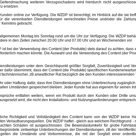
Geltendmachung weiteren Verzugsschadens wird hierdurch nicht ausgeschlosse
u ersetzen.
nden online zur Verfügung. Die WZDP ist berechtigt, im Hinblick auf die sie tre
 für die vereinbarten Dienstleistungen verrechneten Preise und/oder die Za
 Kenntnis gebracht.
meinen Montag bis Sonntag rund um die Uhr zur Verfügung. Die WZDP behält 
ere in den Zeiten zwischen 20.00 Uhr und 07.00 Uhr und an Wochenenden vor.
st bei der Verwendung des Content (der Produkte) stets darauf zu achten, dass
rforderlich machen könnte. Die Auswahl und die Verwendung des Content (der Produ
eistungen unter dem Gesichtspunkt größter Sorgfalt, Zuverlässigkeit und Ver
der dafür übernimmt, dass der Content (die Produkte) spezifischen Kundenerwartu
 ist fachmännischer, zB anwaltlicher Rat bezüglich die den Kunden interessierend
er Haftung dafür, dass ihre Dienstleistungen ohne Unterbrechung zugänglich 
r allen Umständen gespeichert bleiben. Jeder Kunde hat aus eigenem für seinen I
e entfallen weiters, wenn ein Produkt durch den Kunden oder Dritte unsachgem
esetzt wird, die nicht den Installations- und Nutzungsanforderungen entspreche
altliche Richtigkeit und Vollständigkeit des Content kann von der WZDP keine
mten Verlautbarungsquellen.
Die WZDP haftet - gleich aus welchem Rechtsgrund - n
ursachten Schäden ist ausgeschlossen.
Die Beweislastumkehr für grobe Fahrläss
begründete zeitweilige Unterbrechungen der Dienstleistungen, zB der Veröffentl
elten die Umstände und Vorkommnisse, die mit der Sorgfalt einer ordentlic