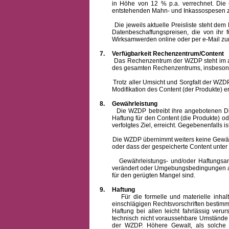
in Höhe von 12 % p.a. verrechnet.
Die 
entstehenden Mahn- und Inkassospesen z
Die jeweils aktuelle Preisliste steht dem Ku
Datenbeschaffungspreisen, die von ihr
Wirksamwerden online oder per e-Mail zur
7.
Verfügbarkeit Rechenzentrum/Content
Das Rechenzentrum der WZDP steht im allge
des gesamten Rechenzentrums, insbesond
Trotz aller Umsicht und Sorgfalt der WZDP i
Modifikation des Content (der Produkte) e
8.
Gewährleistung
Die WZDP betreibt ihre angebotenen Dienstl
Haftung für den Content (die Produkte) o
verfolgtes Ziel, erreicht. Gegebenenfalls
Die WZDP übernimmt weiters keine Gewähr od
oder dass der gespeicherte Content unte
Gewährleistungs- und/oder Haftungsansprüch
verändert oder Umgebungsbedingungen ausg
für den gerügten Mangel sind.
9.
Haftung
Für die formelle und materielle inh
einschlägigen Rechtsvorschriften bestim
Haftung bei allen leicht fahrlässig ver
technisch nicht voraussehbare Umstände 
der WZDP. Höhere Gewalt, als solche g