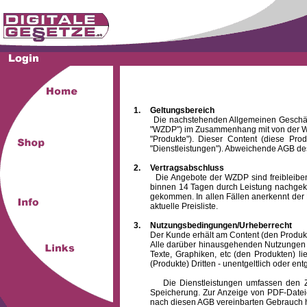
1.
Geltungsbereich
Die nachstehenden Allgemeinen Geschäftsbed
"WZDP") im Zusammenhang mit von der WZ
"Produkte"). Dieser Content (diese Pro
"Dienstleistungen"). Abweichende AGB des
2.
Vertragsabschluss
Die Angebote der WZDP sind freibleibend.
binnen 14 Tagen durch Leistung nachgeko
gekommen. In allen Fällen anerkennt der 
aktuelle Preisliste.
3.
Nutzungsbedingungen/Urheberrecht
Der Kunde erhält am Content (den Produkten),
Alle darüber hinausgehenden Nutzungen (z
Texte, Graphiken, etc (den Produkten) l
(Produkte) Dritten - unentgeltlich oder entg
Die Dienstleistungen umfassen den Zugrif
Speicherung. Zur Anzeige von PDF-Datei
nach diesen AGB vereinbarten Gebrauch hin