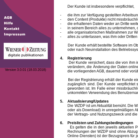
Der Kunde ist insbesondere verpflichtet,
-
die ihm zur Verfügung gestellten Arbeits
-
den Content (Produkte) nicht missbräuchl
-
die erhaltenen Daten weder an Dritte weit
-
in seinem Bereich alles zu unternehmen,
-
alle organisatorischen Maßnahmen zur W
-
alles zu unterlassen, was ihm oder Dritt
Der Kunde erhält bestellte Software im Objek
oder nach Neuinstallation des Betriebssys
4.
Registrierung
Der Kunde versichert, dass die von ihm 
verändern, die Änderung der Daten onlin
Version 3.0.01 (18.03.2018)
die vorliegenden AGB, dauernd oder vorü
Bei der Registrierung erhält der Kunde e
zugänglich sind. Der Kunde verpflichte
geworden ist. Im Falle einer missbräuc
unkorrekten Verwendung des
Benutzern
5.
Aktualisierung/Updates
Die WZDP ist um Aktualität bemüht. Die WZDP 
oder als Download) in unregelmäßigen Abst
der Vertrags- und Nutzungszweck und die F
6.
Preislisten und Zahlungsbedingungen
Es gelten die in den jeweils aktuellen Prei
Rechnungen der WZDP sind ohne Abzug 14
Online-Diensten) ist der Bezugspreis fü