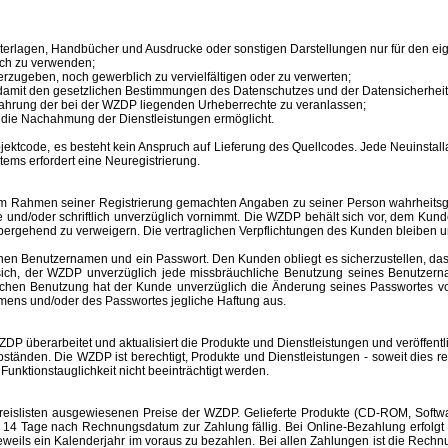
unterlagen, Handbücher und Ausdrucke oder sonstigen Darstellungen nur für den 
ich zu verwenden;
erzugeben, noch gewerblich zu vervielfältigen oder zu verwerten;
 damit den gesetzlichen Bestimmungen des Datenschutzes und der Datensicherheit
ahrung der bei der WZDP liegenden Urheberrechte zu veranlassen;
en die Nachahmung der Dienstleistungen ermöglicht.
tcode, es besteht kein Anspruch auf Lieferung des Quellcodes. Jede Neuinstallat
tems erfordert eine Neuregistrierung.
im Rahmen seiner Registrierung gemachten Angaben zu seiner Person wahrheitsge
e und/oder schriftlich unverzüglich vornimmt. Die WZDP behält sich vor, dem Ku
bergehend zu verweigern.
Die vertraglichen Verpflichtungen des Kunden bleiben u
inen
Benutzernamen
und ein Passwort. Den Kunden obliegt es sicherzustellen, d
t sich, der WZDP unverzüglich jede missbräuchliche Benutzung seines
Benutzer
hlichen Benutzung hat der Kunde unverzüglich die Änderung seines Passwortes 
amens
und/oder des Passwortes jegliche Haftung aus.
überarbeitet und aktualisiert die Produkte und Dienstleistungen und veröffentl
änden. Die WZDP ist berechtigt, Produkte und Dienstleistungen - soweit dies recht
unktionstauglichkeit nicht beeinträchtigt werden.
slisten ausgewiesenen Preise der WZDP. Gelieferte Produkte (CD-ROM, Software
 Tage nach Rechnungsdatum zur Zahlung fällig. Bei Online-Bezahlung erfolgt 
r jeweils ein Kalenderjahr im voraus zu bezahlen. Bei allen Zahlungen ist die R