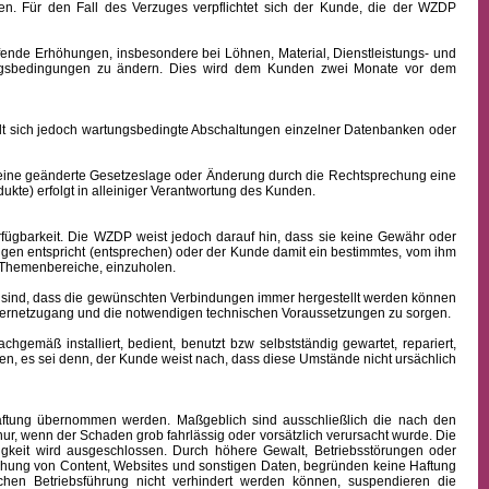
n. Für den Fall des Verzuges verpflichtet sich der Kunde, die der WZDP
ffende Erhöhungen, insbesondere bei Löhnen, Material, Dienstleistungs- und
hlungsbedingungen zu ändern. Dies wird dem Kunden zwei Monate vor dem
sich jedoch wartungsbedingte Abschaltungen einzelner Datenbanken oder
 eine geänderte Gesetzeslage oder Änderung durch die Rechtsprechung eine
kte) erfolgt in alleiniger Verantwortung des Kunden.
fügbarkeit.
Die WZDP weist jedoch darauf hin, dass sie keine Gewähr oder
ngen entspricht (entsprechen) oder der Kunde damit ein bestimmtes, vom ihm
en Themenbereiche, einzuholen.
sind, dass die gewünschten Verbindungen immer hergestellt werden können
nternetzugang und die notwendigen technischen Voraussetzungen zu sorgen.
äß installiert, bedient, benutzt bzw selbstständig gewartet, repariert,
n, es sei denn, der Kunde weist nach, dass diese Umstände nicht ursächlich
 Haftung übernommen werden. Maßgeblich sind ausschließlich die nach den
ur, wenn der Schaden grob fahrlässig oder vorsätzlich verursacht wurde. Die
igkeit wird ausgeschlossen.
Durch höhere Gewalt, Betriebsstörungen oder
ichung von Content, Websites und sonstigen Daten, begründen keine Haftung
hen Betriebsführung nicht verhindert werden können, suspendieren die