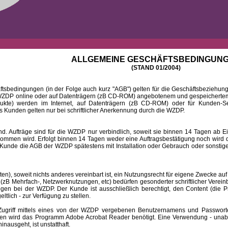
ALLGEMEINE GESCHÄFTSBEDINGUN
(STAND 01/2004)
ingungen (in der Folge auch kurz "AGB") gelten für die Geschäftsbeziehungen
DP online oder auf Datenträgern (zB CD-ROM) angebotenem und gespeichertem 
dukte) werden im Internet, auf Datenträgern (zB CD-ROM) oder für Kunden-Se
 Kunden gelten nur bei schriftlicher Anerkennung durch die WZDP.
 Aufträge sind für die WZDP nur verbindlich, soweit sie binnen 14 Tagen a
mmen wird. Erfolgt binnen 14 Tagen weder eine Auftragsbestätigung noch wird de
Kunde die AGB der WZDP spätestens mit Installation oder Gebrauch oder sonstiger
 soweit nichts anderes vereinbart ist, ein Nutzungsrecht für eigene Zwecke auf
B Mehrfach-, Netzwerknutzungen, etc) bedürfen gesonderter schriftlicher Verein
iegen bei der WZDP. Der Kunde ist ausschließlich berechtigt, den Content (die P
eltlich - zur Verfügung zu stellen.
f mittels eines von der WZDP vergebenen Benutzernamens und Passwortes a
en wird das Programm Adobe Acrobat Reader benötigt. Eine Verwendung - unab
ausgeht, ist unstatthaft.