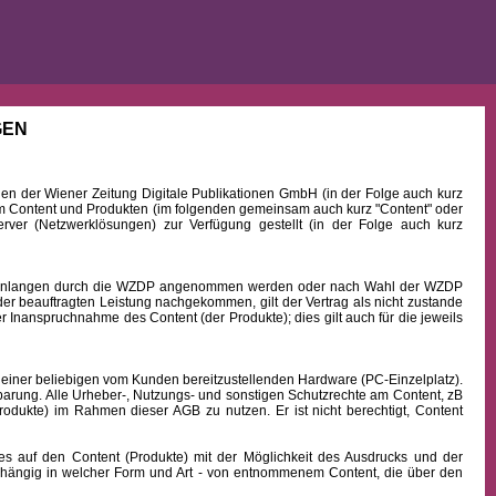
GEN
 der Wiener Zeitung Digitale Publikationen GmbH (in der Folge auch kurz
Content und Produkten (im folgenden gemeinsam auch kurz "Content" oder
rver (Netzwerklösungen) zur Verfügung gestellt (in der Folge auch kurz
b Einlangen durch die WZDP angenommen werden oder nach Wahl der WZDP
r beauftragten Leistung nachgekommen, gilt der Vertrag als nicht zustande
 Inanspruchnahme des Content (der Produkte); dies gilt auch für die jeweils
 einer beliebigen vom Kunden bereitzustellenden Hardware (PC-Einzelplatz).
barung. Alle Urheber-, Nutzungs- und sonstigen Schutzrechte am Content, zB
rodukte) im Rahmen dieser AGB zu nutzen. Er ist nicht berechtigt, Content
uf den Content (Produkte) mit der Möglichkeit des Ausdrucks und der
hängig in welcher Form und Art - von entnommenem Content, die über den