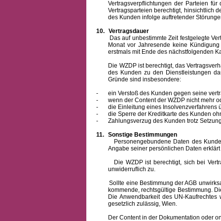
Vertragsverpflichtungen der Parteien f
Vertragsparteien berechtigt, hinsichtlich
des Kunden infolge auftretender Störungen
10.
Vertragsdauer
Das auf unbestimmte Zeit festgelegte Vertrag
Monat vor Jahresende keine Kündigung zu
erstmals mit Ende des nächstfolgenden Ka
Die WZDP ist berechtigt, das Vertragsverhält
des Kunden zu den Dienstleistungen d
Gründe sind insbesondere:
-
ein Verstoß des Kunden gegen seine vertr
-
wenn der Content der WZDP nicht mehr od
-
die Einleitung eines Insolvenzverfahren
-
die Sperre der Kreditkarte des Kunden oh
-
Zahlungsverzug des Kunden trotz Setzung 
11.
Sonstige Bestimmungen
Personengebundene Daten des Kunden werden
Angabe seiner persönlichen Daten erklärt
Die WZDP ist berechtigt, sich bei Vertrags
unwiderruflich zu.
Sollte eine Bestimmung der AGB unwirksam un
kommende, rechtsgültige Bestimmung. Die 
Die Anwendbarkeit des UN-Kaufrechtes w
gesetzlich zulässig, Wien.
Der Content in der Dokumentation oder online 