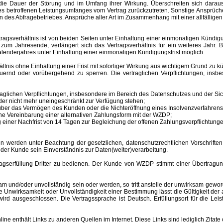
ür die Dauer der Störung und im Umfang ihrer Wirkung. Überschreiten sich dar
 des betroffenen Leistungsumfanges vom Vertrag zurückzutreten. Sonstige Ansprüche
 des Abfragebetriebes. Ansprüche aller Art im Zusammenhang mit einer allfälligen
sverhältnis ist von beiden Seiten unter Einhaltung einer einmonatigen Kündigungs
m Jahresende, verlängert sich das Vertragsverhältnis für ein weiteres Jahr. B
lenderjahres unter Einhaltung einer einmonatigen Kündigungsfrist möglich.
nis ohne Einhaltung einer Frist mit sofortiger Wirkung aus wichtigem Grund zu kü
auernd oder vorübergehend zu sperren.
Die vertraglichen Verpflichtungen, ins
aglichen Verpflichtungen, insbesondere im Bereich des Datenschutzes und der Sich
er nicht mehr uneingeschränkt zur Verfügung stehen;
s über das Vermögen des Kunden oder die Nichteröffnung eines Insolvenzverfahr
ne Vereinbarung einer alternativen Zahlungsform mit der WZDP;
einer Nachfrist von 14 Tagen zur Begleichung der offenen Zahlungsverpflichtunge
 unter Beachtung der gesetzlichen, datenschutzrechtlichen Vorschriften er
 der Kunde sein Einverständnis zur Daten(weiter)verarbeitung.
erfüllung Dritter zu bedienen. Der Kunde von WZDP stimmt einer Übertragung 
d/oder unvollständig sein oder werden, so tritt anstelle der unwirksam gewor
Unwirksamkeit oder Unvollständigkeit einer Bestimmung lässt die Gültigkeit der
ird ausgeschlossen. Die Vertragssprache ist Deutsch.
Erfüllungsort
für die Le
enthält Links zu anderen Quellen im Internet. Diese Links sind lediglich Zitate 