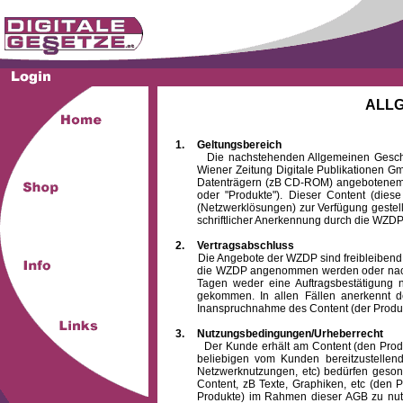
ALL
1.
Geltungsbereich
Die nachstehenden Allgemeinen Geschäftsb
Wiener Zeitung Digitale Publikationen 
Datenträgern (zB CD-ROM) angebotenem 
oder "Produkte"). Dieser Content (die
(Netzwerklösungen) zur Verfügung gestell
schriftlicher Anerkennung durch die WZDP
2.
Vertragsabschluss
Die Angebote der WZDP sind freibleibend. Au
die WZDP angenommen werden oder nach
Tagen weder eine Auftragsbestätigung n
gekommen. In allen Fällen anerkennt d
Inanspruchnahme des Content (der Produkte)
3.
Nutzungsbedingungen/Urheberrecht
Der Kunde erhält am Content (den Produkten
beliebigen vom Kunden bereitzustellen
Netzwerknutzungen, etc) bedürfen gesond
Content, zB Texte, Graphiken, etc (den P
Produkte) im Rahmen dieser AGB zu nutzen.