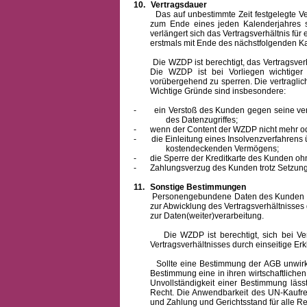
10.
Vertragsdauer
Das auf unbestimmte Zeit festgelegte Vertra
zum Ende eines jeden Kalenderjahres s
verlängert sich das Vertragsverhältnis für
erstmals mit Ende des nächstfolgenden Ka
Die WZDP ist berechtigt, das Vertragsverhäl
Die WZDP ist bei Vorliegen wichtige
vorübergehend zu sperren.
Die vertragli
Wichtige Gründe sind insbesondere:
-
ein Verstoß des Kunden gegen seine ver
des Datenzugriffes;
-
wenn der Content der WZDP nicht mehr od
-
die Einleitung eines Insolvenzverfahren
kostendeckenden Vermögens;
-
die Sperre der Kreditkarte des Kunden oh
-
Zahlungsverzug des Kunden trotz Setzung 
11.
Sonstige Bestimmungen
Personengebundene Daten des Kunden werden
zur Abwicklung des Vertragsverhältnisses
zur Daten(weiter)verarbeitung.
Die WZDP ist berechtigt, sich bei Vertra
Vertragsverhältnisses durch einseitige Er
Sollte eine Bestimmung der AGB unwirksam 
Bestimmung eine in ihren wirtschaftlich
Unvollständigkeit einer Bestimmung läss
Recht.
Die Anwendbarkeit des UN-Kaufrec
und Zahlung
und Gerichtsstand für alle Rec