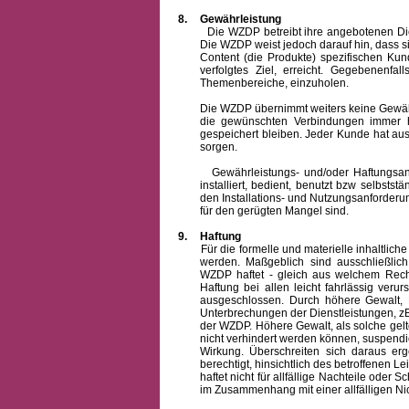
8.
Gewährleistung
Die WZDP betreibt ihre angebotenen Dienstl
Die WZDP weist jedoch darauf hin, dass s
Content (die Produkte) spezifischen Ku
verfolgtes Ziel, erreicht. Gegebenenfa
Themenbereiche, einzuholen.
Die WZDP übernimmt weiters keine Gewähr od
die gewünschten Verbindungen immer h
gespeichert bleiben. Jeder Kunde hat au
sorgen.
Gewährleistungs- und/oder Haftungsansprü
installiert, bedient, benutzt bzw selbsts
den Installations- und Nutzungsanforderu
für den gerügten Mangel sind.
9.
Haftung
Für die formelle und materielle inhaltli
werden. Maßgeblich sind ausschließlic
WZDP haftet - gleich aus welchem Recht
Haftung bei allen leicht fahrlässig ver
ausgeschlossen.
Durch höhere Gewalt, 
Unterbrechungen der Dienstleistungen, zB
der WZDP. Höhere Gewalt, als solche gelt
nicht verhindert werden können, suspendie
Wirkung. Überschreiten sich daraus er
berechtigt, hinsichtlich des betroffenen
haftet nicht für allfällige Nachteile ode
im Zusammenhang mit einer allfälligen Ni