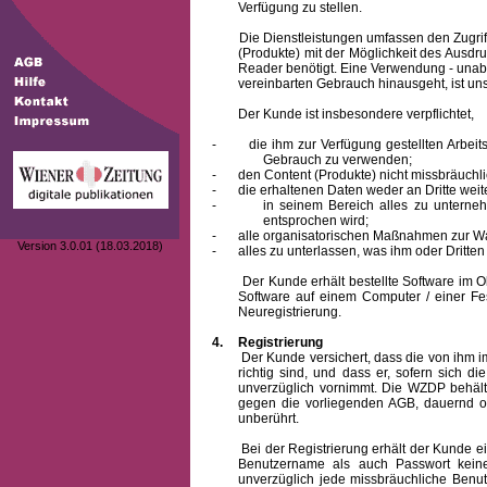
Verfügung zu stellen.
Die Dienstleistungen umfassen den Zugriff
(Produkte) mit der Möglichkeit des Ausd
Reader benötigt. Eine Verwendung - unab
vereinbarten Gebrauch hinausgeht, ist unst
Der Kunde ist insbesondere verpflichtet,
-
die ihm zur Verfügung gestellten Arbe
Gebrauch zu verwenden;
-
den Content (Produkte) nicht missbräuchl
-
die erhaltenen Daten weder an Dritte weit
-
in seinem Bereich alles zu unterne
entsprochen wird;
-
alle organisatorischen Maßnahmen zur W
Version 3.0.01 (18.03.2018)
-
alles zu unterlassen, was ihm oder Dritt
Der Kunde erhält bestellte Software im Obje
Software auf einem Computer / einer Fes
Neuregistrierung.
4.
Registrierung
Der Kunde versichert, dass die von ihm
richtig sind, und dass er, sofern sich 
unverzüglich vornimmt. Die WZDP behält
gegen die vorliegenden AGB, dauernd o
unberührt.
Bei der Registrierung erhält der Kunde e
Benutzername
als auch Passwort keine
unverzüglich jede missbräuchliche Ben