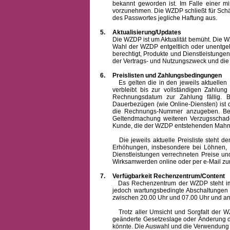
bekannt geworden ist. Im Falle einer 
vorzunehmen. Die WZDP schließt für Sch
des Passwortes jegliche Haftung aus.
5.
Aktualisierung/Updates
Die WZDP ist um Aktualität bemüht. Die WZDP 
Wahl der WZDP entgeltlich oder unentge
berechtigt, Produkte und Dienstleistungen 
der Vertrags- und Nutzungszweck und die F
6.
Preislisten und Zahlungsbedingungen
Es gelten die in den jeweils aktuellen Pr
verbleibt bis zur vollständigen Zah
Rechnungsdatum zur Zahlung fällig. B
Dauerbezügen (wie Online-Diensten) ist d
die Rechnungs-Nummer anzugeben. Bei 
Geltendmachung weiteren Verzugsschaden
Kunde, die der WZDP entstehenden Mahn-
Die jeweils aktuelle Preisliste steht dem K
Erhöhungen, insbesondere bei Löhnen, Ma
Dienstleistungen verrechneten Preise 
Wirksamwerden online oder per e-Mail zur
7.
Verfügbarkeit Rechenzentrum/Content
Das Rechenzentrum der WZDP steht im all
jedoch wartungsbedingte Abschaltungen
zwischen 20.00 Uhr und 07.00 Uhr und a
Trotz aller Umsicht und Sorgfalt der WZDP
geänderte Gesetzeslage oder Änderung du
könnte. Die Auswahl und die Verwendung d