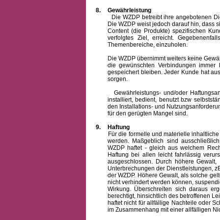
8.
Gewährleistung
Die WZDP betreibt ihre angebotenen Dienstl
Die WZDP weist jedoch darauf hin, dass s
Content (die Produkte) spezifischen Ku
verfolgtes Ziel, erreicht. Gegebenenfa
Themenbereiche, einzuholen.
Die WZDP übernimmt weiters keine Gewähr od
die gewünschten Verbindungen immer h
gespeichert bleiben. Jeder Kunde hat au
sorgen.
Gewährleistungs- und/oder Haftungsansprü
installiert, bedient, benutzt bzw selbsts
den Installations- und Nutzungsanforderu
für den gerügten Mangel sind.
9.
Haftung
Für die formelle und materielle inhaltli
werden. Maßgeblich sind ausschließlic
WZDP haftet - gleich aus welchem Recht
Haftung bei allen leicht fahrlässig ver
ausgeschlossen.
Durch höhere Gewalt, 
Unterbrechungen der Dienstleistungen, zB
der WZDP. Höhere Gewalt, als solche gelt
nicht verhindert werden können, suspendie
Wirkung. Überschreiten sich daraus er
berechtigt, hinsichtlich des betroffenen
haftet nicht für allfällige Nachteile ode
im Zusammenhang mit einer allfälligen Ni