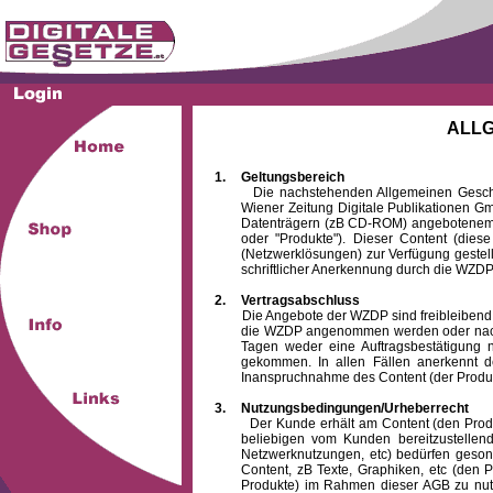
ALL
1.
Geltungsbereich
Die nachstehenden Allgemeinen Geschäftsb
Wiener Zeitung Digitale Publikationen 
Datenträgern (zB CD-ROM) angebotenem 
oder "Produkte"). Dieser Content (die
(Netzwerklösungen) zur Verfügung gestell
schriftlicher Anerkennung durch die WZDP
2.
Vertragsabschluss
Die Angebote der WZDP sind freibleibend. Au
die WZDP angenommen werden oder nach
Tagen weder eine Auftragsbestätigung n
gekommen. In allen Fällen anerkennt d
Inanspruchnahme des Content (der Produkte)
3.
Nutzungsbedingungen/Urheberrecht
Der Kunde erhält am Content (den Produkten
beliebigen vom Kunden bereitzustellen
Netzwerknutzungen, etc) bedürfen gesond
Content, zB Texte, Graphiken, etc (den P
Produkte) im Rahmen dieser AGB zu nutzen.