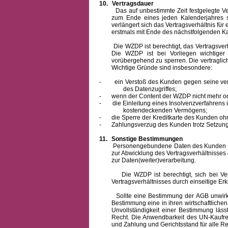
10.
Vertragsdauer
Das auf unbestimmte Zeit festgelegte Vertra
zum Ende eines jeden Kalenderjahres s
verlängert sich das Vertragsverhältnis für
erstmals mit Ende des nächstfolgenden Ka
Die WZDP ist berechtigt, das Vertragsverhäl
Die WZDP ist bei Vorliegen wichtige
vorübergehend zu sperren.
Die vertragli
Wichtige Gründe sind insbesondere:
-
ein Verstoß des Kunden gegen seine ver
des Datenzugriffes;
-
wenn der Content der WZDP nicht mehr od
-
die Einleitung eines Insolvenzverfahren
kostendeckenden Vermögens;
-
die Sperre der Kreditkarte des Kunden oh
-
Zahlungsverzug des Kunden trotz Setzung 
11.
Sonstige Bestimmungen
Personengebundene Daten des Kunden werden
zur Abwicklung des Vertragsverhältnisses
zur Daten(weiter)verarbeitung.
Die WZDP ist berechtigt, sich bei Vertra
Vertragsverhältnisses durch einseitige Er
Sollte eine Bestimmung der AGB unwirksam 
Bestimmung eine in ihren wirtschaftlich
Unvollständigkeit einer Bestimmung läss
Recht.
Die Anwendbarkeit des UN-Kaufrec
und Zahlung
und Gerichtsstand für alle Rec