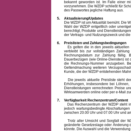
bekannt geworden ist. Im Falle einer 
vorzunehmen. Die WZDP schließt für Sch
des Passwortes jegliche Haftung aus.
5.
Aktualisierung/Updates
Die WZDP ist um Aktualität bemüht. Die WZDP 
Wahl der WZDP entgeltlich oder unentge
berechtigt, Produkte und Dienstleistungen 
der Vertrags- und Nutzungszweck und die F
6.
Preislisten und Zahlungsbedingungen
Es gelten die in den jeweils aktuellen Pr
verbleibt bis zur vollständigen Zah
Rechnungsdatum zur Zahlung fällig. B
Dauerbezügen (wie Online-Diensten) ist d
die Rechnungs-Nummer anzugeben. Bei 
Geltendmachung weiteren Verzugsschaden
Kunde, die der WZDP entstehenden Mahn-
Die jeweils aktuelle Preisliste steht dem K
Erhöhungen, insbesondere bei Löhnen, Ma
Dienstleistungen verrechneten Preise 
Wirksamwerden online oder per e-Mail zur
7.
Verfügbarkeit Rechenzentrum/Content
Das Rechenzentrum der WZDP steht im all
jedoch wartungsbedingte Abschaltungen
zwischen 20.00 Uhr und 07.00 Uhr und a
Trotz aller Umsicht und Sorgfalt der WZDP
geänderte Gesetzeslage oder Änderung du
könnte. Die Auswahl und die Verwendung d