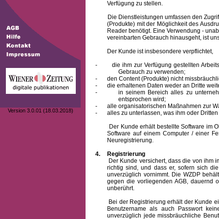
Verfügung zu stellen.
Die Dienstleistungen umfassen den Zugriff
(Produkte) mit der Möglichkeit des Ausd
Reader benötigt. Eine Verwendung - unab
vereinbarten Gebrauch hinausgeht, ist unst
Der Kunde ist insbesondere verpflichtet,
-
die ihm zur Verfügung gestellten Arbe
Gebrauch zu verwenden;
-
den Content (Produkte) nicht missbräuchl
-
die erhaltenen Daten weder an Dritte weit
-
in seinem Bereich alles zu unterne
entsprochen wird;
-
alle organisatorischen Maßnahmen zur W
Version 3.0.01 (18.03.2018)
-
alles zu unterlassen, was ihm oder Dritt
Der Kunde erhält bestellte Software im Obje
Software auf einem Computer / einer Fes
Neuregistrierung.
4.
Registrierung
Der Kunde versichert, dass die von ihm
richtig sind, und dass er, sofern sich 
unverzüglich vornimmt. Die WZDP behält
gegen die vorliegenden AGB, dauernd o
unberührt.
Bei der Registrierung erhält der Kunde e
Benutzername
als auch Passwort keine
unverzüglich jede missbräuchliche Ben