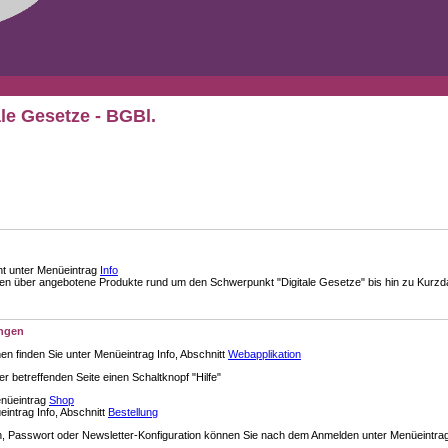
ale Gesetze - BGBl.
nt unter Menüeintrag
Info
über angebotene Produkte rund um den Schwerpunkt "Digitale Gesetze" bis hin zu Kurzdar
ungen
en finden Sie unter Menüeintrag Info, Abschnitt
Webapplikation
der betreffenden Seite einen Schaltknopf "Hilfe"
enüeintrag
Shop
intrag Info, Abschnitt
Bestellung
 Passwort oder Newsletter-Konfiguration können Sie nach dem Anmelden unter Menüeintra