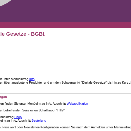
ale Gesetze - BGBl.
nt unter Menüeintrag
Info
über angebotene Produkte rund um den Schwerpunkt "Digitale Gesetze" bis hin zu Kurzdar
ungen
en finden Sie unter Menüeintrag Info, Abschnitt
Webapplikation
der betreffenden Seite einen Schaltknopf "Hilfe"
enüeintrag
Shop
intrag Info, Abschnitt
Bestellung
 Passwort oder Newsletter-Konfiguration können Sie nach dem Anmelden unter Menüeintra