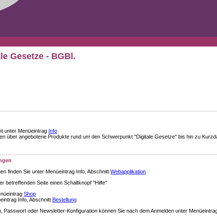
ale Gesetze - BGBl.
nt unter Menüeintrag
Info
über angebotene Produkte rund um den Schwerpunkt "Digitale Gesetze" bis hin zu Kurzdar
ungen
en finden Sie unter Menüeintrag Info, Abschnitt
Webapplikation
der betreffenden Seite einen Schaltknopf "Hilfe"
enüeintrag
Shop
intrag Info, Abschnitt
Bestellung
 Passwort oder Newsletter-Konfiguration können Sie nach dem Anmelden unter Menüeintra