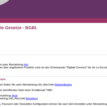
ale Gesetze - BGBl.
nt unter Menüeintrag
Info
über angebotene Produkte rund um den Schwerpunkt "Digitale Gesetze" bis hin zu Kurzdar
ungen
en finden Sie unter Menüeintrag Info, Abschnitt
Webapplikation
der betreffenden Seite einen Schaltknopf "Hilfe"
enüeintrag
Shop
intrag Info, Abschnitt
Bestellung
 Passwort oder Newsletter-Konfiguration können Sie nach dem Anmelden unter Menüeintra