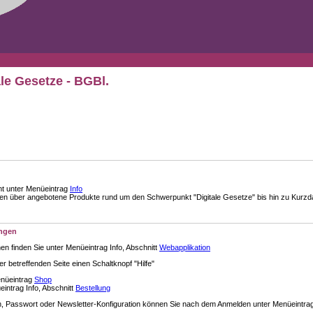
ale Gesetze - BGBl.
nt unter Menüeintrag
Info
über angebotene Produkte rund um den Schwerpunkt "Digitale Gesetze" bis hin zu Kurzdar
ungen
en finden Sie unter Menüeintrag Info, Abschnitt
Webapplikation
der betreffenden Seite einen Schaltknopf "Hilfe"
enüeintrag
Shop
intrag Info, Abschnitt
Bestellung
 Passwort oder Newsletter-Konfiguration können Sie nach dem Anmelden unter Menüeintra