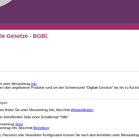
ale Gesetze - BGBl.
nt unter Menüeintrag
Info
über angebotene Produkte rund um den Schwerpunkt "Digitale Gesetze" bis hin zu Kurzdar
ungen
en finden Sie unter Menüeintrag Info, Abschnitt
Webapplikation
der betreffenden Seite einen Schaltknopf "Hilfe"
enüeintrag
Shop
intrag Info, Abschnitt
Bestellung
 Passwort oder Newsletter-Konfiguration können Sie nach dem Anmelden unter Menüeintra