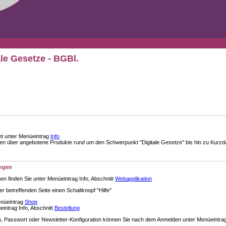
ale Gesetze - BGBl.
nt unter Menüeintrag
Info
über angebotene Produkte rund um den Schwerpunkt "Digitale Gesetze" bis hin zu Kurzdar
ungen
en finden Sie unter Menüeintrag Info, Abschnitt
Webapplikation
der betreffenden Seite einen Schaltknopf "Hilfe"
enüeintrag
Shop
intrag Info, Abschnitt
Bestellung
 Passwort oder Newsletter-Konfiguration können Sie nach dem Anmelden unter Menüeintra