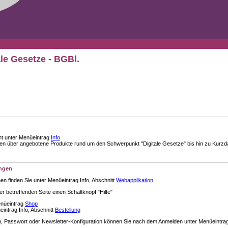
ale Gesetze - BGBl.
nt unter Menüeintrag
Info
über angebotene Produkte rund um den Schwerpunkt "Digitale Gesetze" bis hin zu Kurzdar
ungen
en finden Sie unter Menüeintrag Info, Abschnitt
Webapplikation
der betreffenden Seite einen Schaltknopf "Hilfe"
enüeintrag
Shop
intrag Info, Abschnitt
Bestellung
 Passwort oder Newsletter-Konfiguration können Sie nach dem Anmelden unter Menüeintra