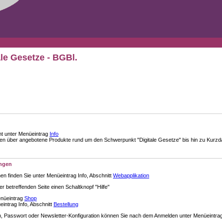
ale Gesetze - BGBl.
nt unter Menüeintrag
Info
über angebotene Produkte rund um den Schwerpunkt "Digitale Gesetze" bis hin zu Kurzdar
ungen
en finden Sie unter Menüeintrag Info, Abschnitt
Webapplikation
der betreffenden Seite einen Schaltknopf "Hilfe"
enüeintrag
Shop
intrag Info, Abschnitt
Bestellung
 Passwort oder Newsletter-Konfiguration können Sie nach dem Anmelden unter Menüeintra