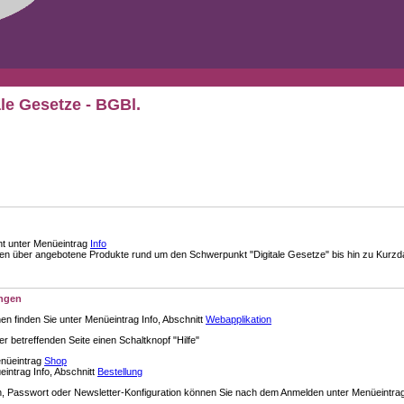
ale Gesetze - BGBl.
nt unter Menüeintrag
Info
über angebotene Produkte rund um den Schwerpunkt "Digitale Gesetze" bis hin zu Kurzdar
ungen
en finden Sie unter Menüeintrag Info, Abschnitt
Webapplikation
der betreffenden Seite einen Schaltknopf "Hilfe"
enüeintrag
Shop
intrag Info, Abschnitt
Bestellung
 Passwort oder Newsletter-Konfiguration können Sie nach dem Anmelden unter Menüeintra