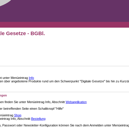
ale Gesetze - BGBl.
nt unter Menüeintrag
Info
über angebotene Produkte rund um den Schwerpunkt "Digitale Gesetze" bis hin zu Kurzdar
ungen
en finden Sie unter Menüeintrag Info, Abschnitt
Webapplikation
der betreffenden Seite einen Schaltknopf "Hilfe"
enüeintrag
Shop
intrag Info, Abschnitt
Bestellung
 Passwort oder Newsletter-Konfiguration können Sie nach dem Anmelden unter Menüeintra