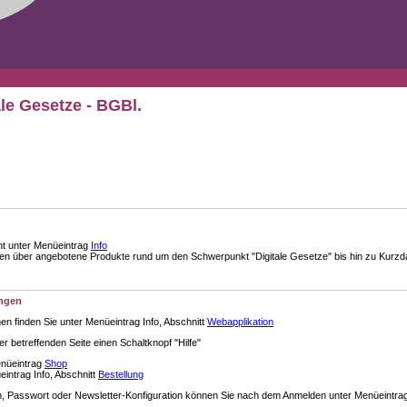
ale Gesetze - BGBl.
nt unter Menüeintrag
Info
über angebotene Produkte rund um den Schwerpunkt "Digitale Gesetze" bis hin zu Kurzdar
ungen
en finden Sie unter Menüeintrag Info, Abschnitt
Webapplikation
der betreffenden Seite einen Schaltknopf "Hilfe"
enüeintrag
Shop
intrag Info, Abschnitt
Bestellung
 Passwort oder Newsletter-Konfiguration können Sie nach dem Anmelden unter Menüeintra