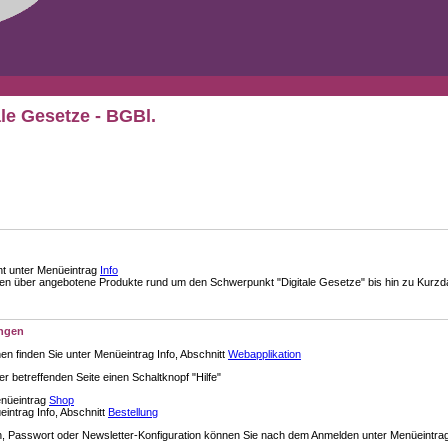
ale Gesetze - BGBl.
nt unter Menüeintrag
Info
über angebotene Produkte rund um den Schwerpunkt "Digitale Gesetze" bis hin zu Kurzdar
ungen
en finden Sie unter Menüeintrag Info, Abschnitt
Webapplikation
der betreffenden Seite einen Schaltknopf "Hilfe"
enüeintrag
Shop
intrag Info, Abschnitt
Bestellung
 Passwort oder Newsletter-Konfiguration können Sie nach dem Anmelden unter Menüeintra