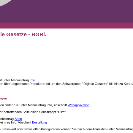
ale Gesetze - BGBl.
nt unter Menüeintrag
Info
über angebotene Produkte rund um den Schwerpunkt "Digitale Gesetze" bis hin zu Kurzdar
ungen
en finden Sie unter Menüeintrag Info, Abschnitt
Webapplikation
der betreffenden Seite einen Schaltknopf "Hilfe"
enüeintrag
Shop
intrag Info, Abschnitt
Bestellung
 Passwort oder Newsletter-Konfiguration können Sie nach dem Anmelden unter Menüeintra