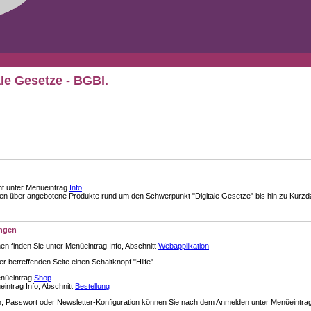
ale Gesetze - BGBl.
nt unter Menüeintrag
Info
über angebotene Produkte rund um den Schwerpunkt "Digitale Gesetze" bis hin zu Kurzdar
ungen
en finden Sie unter Menüeintrag Info, Abschnitt
Webapplikation
der betreffenden Seite einen Schaltknopf "Hilfe"
enüeintrag
Shop
intrag Info, Abschnitt
Bestellung
 Passwort oder Newsletter-Konfiguration können Sie nach dem Anmelden unter Menüeintra