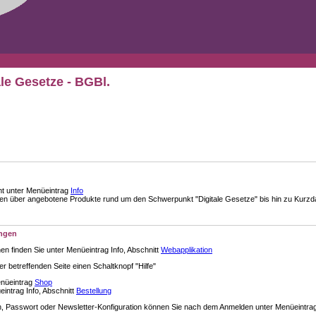
ale Gesetze - BGBl.
nt unter Menüeintrag
Info
über angebotene Produkte rund um den Schwerpunkt "Digitale Gesetze" bis hin zu Kurzdar
ungen
en finden Sie unter Menüeintrag Info, Abschnitt
Webapplikation
der betreffenden Seite einen Schaltknopf "Hilfe"
enüeintrag
Shop
intrag Info, Abschnitt
Bestellung
 Passwort oder Newsletter-Konfiguration können Sie nach dem Anmelden unter Menüeintra