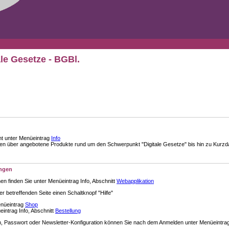
ale Gesetze - BGBl.
nt unter Menüeintrag
Info
über angebotene Produkte rund um den Schwerpunkt "Digitale Gesetze" bis hin zu Kurzdar
ungen
en finden Sie unter Menüeintrag Info, Abschnitt
Webapplikation
der betreffenden Seite einen Schaltknopf "Hilfe"
enüeintrag
Shop
intrag Info, Abschnitt
Bestellung
 Passwort oder Newsletter-Konfiguration können Sie nach dem Anmelden unter Menüeintra