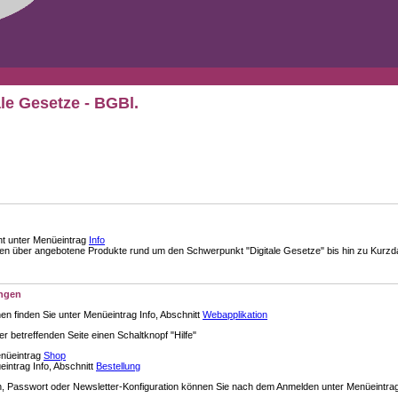
ale Gesetze - BGBl.
nt unter Menüeintrag
Info
über angebotene Produkte rund um den Schwerpunkt "Digitale Gesetze" bis hin zu Kurzdar
ungen
en finden Sie unter Menüeintrag Info, Abschnitt
Webapplikation
der betreffenden Seite einen Schaltknopf "Hilfe"
enüeintrag
Shop
intrag Info, Abschnitt
Bestellung
 Passwort oder Newsletter-Konfiguration können Sie nach dem Anmelden unter Menüeintra