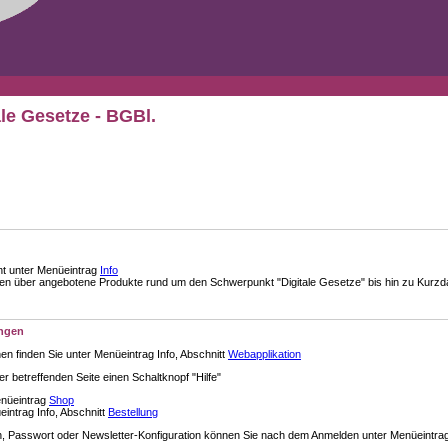
ale Gesetze - BGBl.
nt unter Menüeintrag
Info
über angebotene Produkte rund um den Schwerpunkt "Digitale Gesetze" bis hin zu Kurzdar
ungen
en finden Sie unter Menüeintrag Info, Abschnitt
Webapplikation
der betreffenden Seite einen Schaltknopf "Hilfe"
enüeintrag
Shop
intrag Info, Abschnitt
Bestellung
 Passwort oder Newsletter-Konfiguration können Sie nach dem Anmelden unter Menüeintra