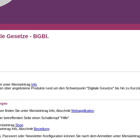
ale Gesetze - BGBl.
nt unter Menüeintrag
Info
über angebotene Produkte rund um den Schwerpunkt "Digitale Gesetze" bis hin zu Kurzdar
ungen
en finden Sie unter Menüeintrag Info, Abschnitt
Webapplikation
der betreffenden Seite einen Schaltknopf "Hilfe"
enüeintrag
Shop
intrag Info, Abschnitt
Bestellung
 Passwort oder Newsletter-Konfiguration können Sie nach dem Anmelden unter Menüeintra