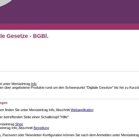
ale Gesetze - BGBl.
nt unter Menüeintrag
Info
über angebotene Produkte rund um den Schwerpunkt "Digitale Gesetze" bis hin zu Kurzdar
ungen
en finden Sie unter Menüeintrag Info, Abschnitt
Webapplikation
der betreffenden Seite einen Schaltknopf "Hilfe"
enüeintrag
Shop
intrag Info, Abschnitt
Bestellung
 Passwort oder Newsletter-Konfiguration können Sie nach dem Anmelden unter Menüeintra