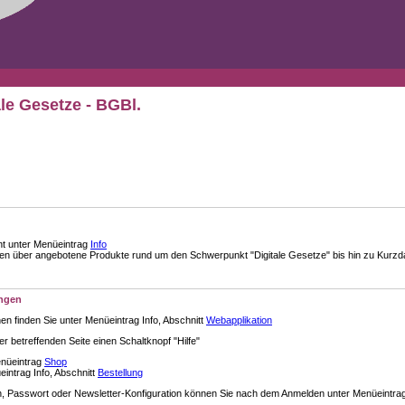
ale Gesetze - BGBl.
nt unter Menüeintrag
Info
über angebotene Produkte rund um den Schwerpunkt "Digitale Gesetze" bis hin zu Kurzdar
ungen
en finden Sie unter Menüeintrag Info, Abschnitt
Webapplikation
der betreffenden Seite einen Schaltknopf "Hilfe"
enüeintrag
Shop
intrag Info, Abschnitt
Bestellung
 Passwort oder Newsletter-Konfiguration können Sie nach dem Anmelden unter Menüeintra