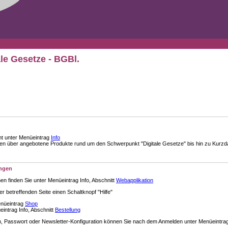
ale Gesetze - BGBl.
nt unter Menüeintrag
Info
über angebotene Produkte rund um den Schwerpunkt "Digitale Gesetze" bis hin zu Kurzdar
ungen
en finden Sie unter Menüeintrag Info, Abschnitt
Webapplikation
der betreffenden Seite einen Schaltknopf "Hilfe"
enüeintrag
Shop
intrag Info, Abschnitt
Bestellung
 Passwort oder Newsletter-Konfiguration können Sie nach dem Anmelden unter Menüeintra