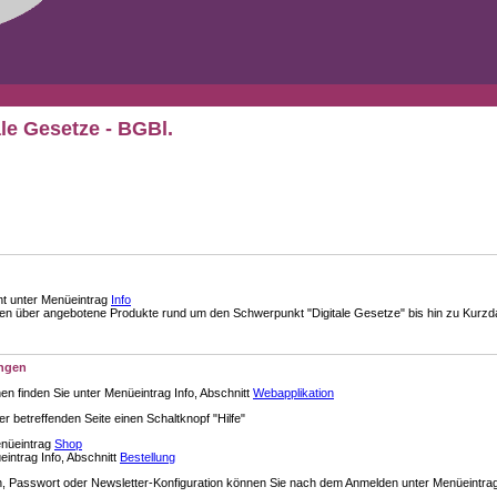
ale Gesetze - BGBl.
nt unter Menüeintrag
Info
über angebotene Produkte rund um den Schwerpunkt "Digitale Gesetze" bis hin zu Kurzdar
ungen
en finden Sie unter Menüeintrag Info, Abschnitt
Webapplikation
der betreffenden Seite einen Schaltknopf "Hilfe"
enüeintrag
Shop
intrag Info, Abschnitt
Bestellung
 Passwort oder Newsletter-Konfiguration können Sie nach dem Anmelden unter Menüeintra