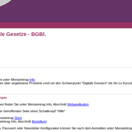
ale Gesetze - BGBl.
nt unter Menüeintrag
Info
über angebotene Produkte rund um den Schwerpunkt "Digitale Gesetze" bis hin zu Kurzdar
ungen
en finden Sie unter Menüeintrag Info, Abschnitt
Webapplikation
der betreffenden Seite einen Schaltknopf "Hilfe"
enüeintrag
Shop
intrag Info, Abschnitt
Bestellung
 Passwort oder Newsletter-Konfiguration können Sie nach dem Anmelden unter Menüeintra