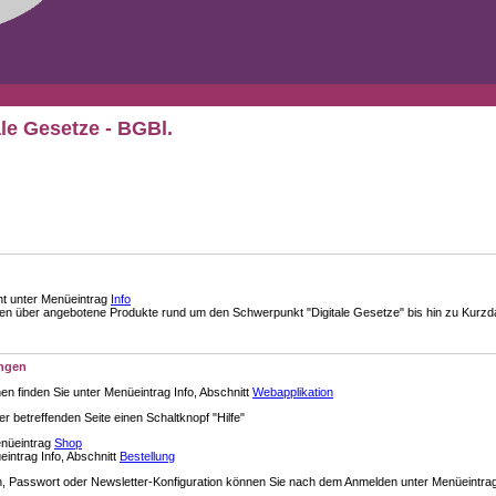
ale Gesetze - BGBl.
nt unter Menüeintrag
Info
über angebotene Produkte rund um den Schwerpunkt "Digitale Gesetze" bis hin zu Kurzdar
ungen
en finden Sie unter Menüeintrag Info, Abschnitt
Webapplikation
der betreffenden Seite einen Schaltknopf "Hilfe"
enüeintrag
Shop
intrag Info, Abschnitt
Bestellung
 Passwort oder Newsletter-Konfiguration können Sie nach dem Anmelden unter Menüeintra