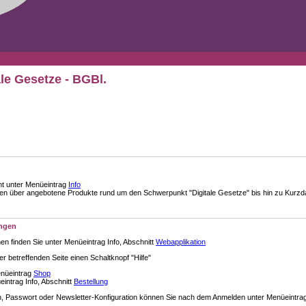
ale Gesetze - BGBl.
nt unter Menüeintrag
Info
über angebotene Produkte rund um den Schwerpunkt "Digitale Gesetze" bis hin zu Kurzdar
ungen
en finden Sie unter Menüeintrag Info, Abschnitt
Webapplikation
der betreffenden Seite einen Schaltknopf "Hilfe"
enüeintrag
Shop
intrag Info, Abschnitt
Bestellung
 Passwort oder Newsletter-Konfiguration können Sie nach dem Anmelden unter Menüeintra